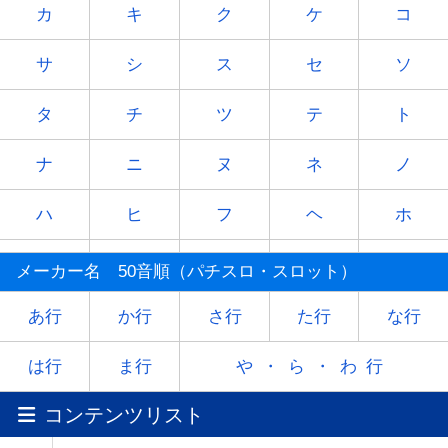
カ
キ
ク
ケ
コ
サ
シ
ス
セ
ソ
タ
チ
ツ
テ
ト
ナ
ニ
ヌ
ネ
ノ
ハ
ヒ
フ
ヘ
ホ
マ
ミ
ム
メ
モ
メーカー名 50音順（パチスロ・スロット）
ヤ
-
ユ
-
ヨ
あ行
か行
さ行
た行
な行
ラ
リ
ル
レ
ロ
は行
ま行
や・ら・わ行
コンテンツリスト
ワ
-
-
-
-