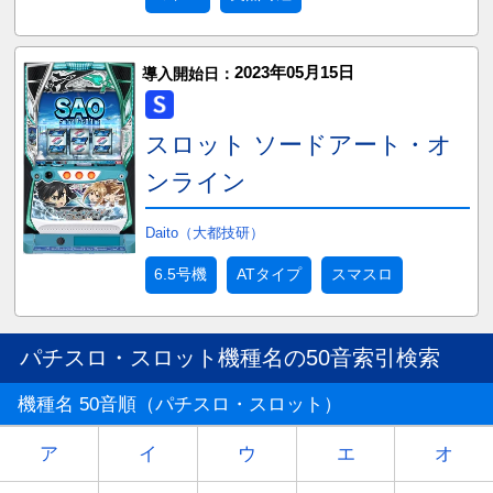
2023年05月15日
導入開始日：
スロット ソードアート・オ
ンライン
Daito（大都技研）
6.5号機
ATタイプ
スマスロ
パチスロ・スロット機種名の50音索引検索
機種名 50音順（パチスロ・スロット）
ア
イ
ウ
エ
オ