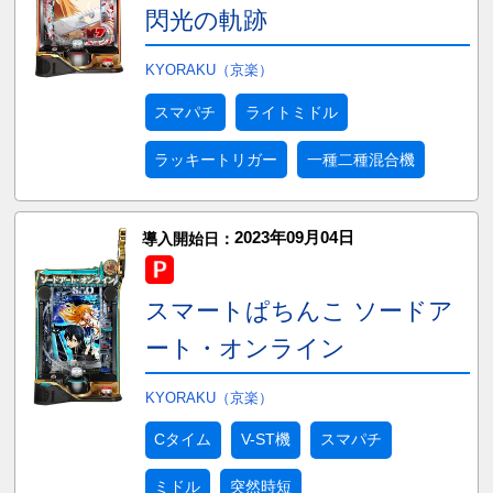
閃光の軌跡
KYORAKU（京楽）
スマパチ
ライトミドル
ラッキートリガー
一種二種混合機
2023年09月04日
導入開始日：
スマートぱちんこ ソードア
ート・オンライン
KYORAKU（京楽）
Cタイム
V-ST機
スマパチ
ミドル
突然時短