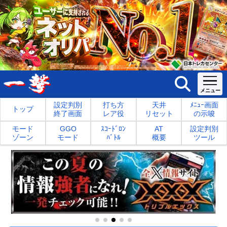
設定判別
打ち方
天井
ﾒﾆｭｰ画面
トップ
終了画面
レア役
リセット
の示唆
モード
GGO
ｽｺｰﾄﾞﾛﾝ
AT
設定判別
ゾーン
モード
ﾊﾞﾄﾙ
概要
ツール