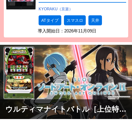
KYORAKU（京楽）
ATタイプ
スマスロ
天井
導入開始日：
2026年11月09日
ウルティマナイトバトル［上位特化ゾーン］