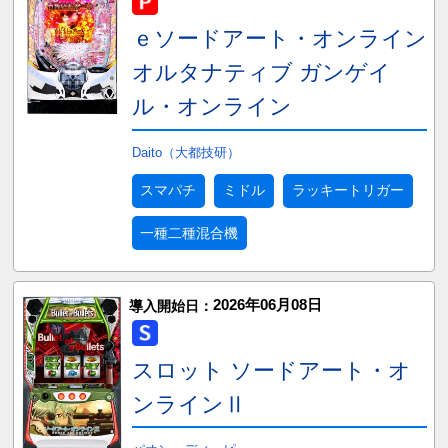
ｅソードアート・オンライン
オルタナティブ ガンゲイ
ル・オンライン
Daito（大都技研）
スマパチ
ミドル
ラッキートリガー
一種二種混合機
2026年06月08日
導入開始日：
スロット ソードアート・オ
ンラインⅡ