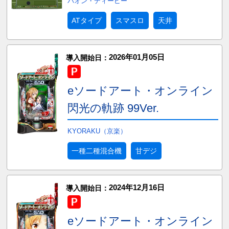
パオン・ディーピー
ATタイプ
スマスロ
天井
2026年01月05日
導入開始日：
eソードアート・オンライン
閃光の軌跡 99Ver.
KYORAKU（京楽）
一種二種混合機
甘デジ
2024年12月16日
導入開始日：
eソードアート・オンライン