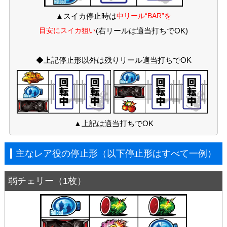
▲スイカ停止時は
中リール“BAR”を
目安にスイカ狙い
(右リールは適当打ちでOK)
◆上記停止形以外は残りリール適当打ちでOK
▲上記は適当打ちでOK
主なレア役の停止形（以下停止形はすべて一例）
弱チェリー（1枚）