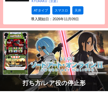
KYORAKU（京楽）
ATタイプ
スマスロ
天井
導入開始日：
2026年11月09日
打ち方/レア役の停止形