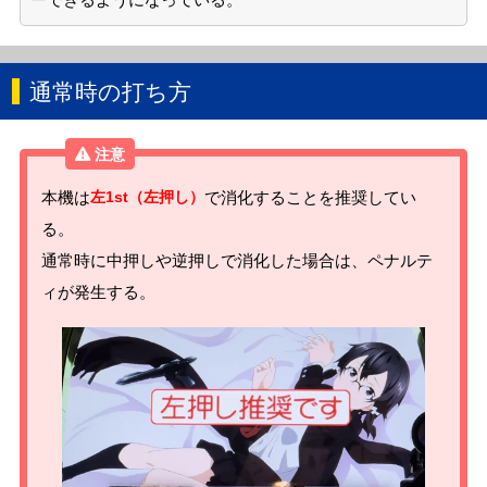
通常時の打ち方
本機は
左1st（左押し）
で消化することを推奨してい
る。
通常時に中押しや逆押しで消化した場合は、ペナルテ
ィが発生する。