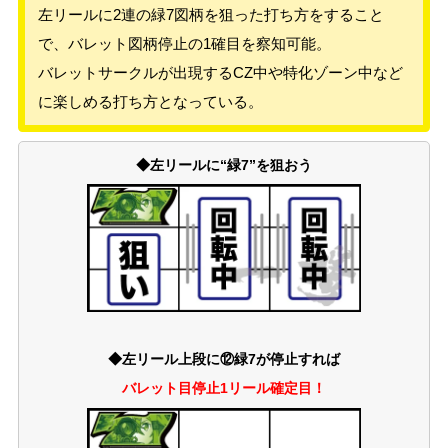
左リールに2連の緑7図柄を狙った打ち方をすること
で、バレット図柄停止の1確目を察知可能。
バレットサークルが出現するCZ中や特化ゾーン中など
に楽しめる打ち方となっている。
◆左リールに“緑7”を狙おう
◆左リール上段に⑫緑7が停止すれば
バレット目停止1リール確定目！