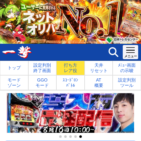
設定判別
打ち方
天井
ﾒﾆｭｰ画面
トップ
終了画面
レア役
リセット
の示唆
モード
GGO
ｽｺｰﾄﾞﾛﾝ
AT
設定判別
ゾーン
モード
ﾊﾞﾄﾙ
概要
ツール