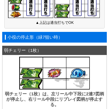
▲上記は適当打ちでOK
小役の停止形（緑7狙い時）
弱チェリー（1枚）
弱チェリー（1枚）は、左リール中下段に2連7図柄
が停止し、右リール中段にリプレイ図柄が停止す
る。