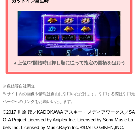
カットイン発生時
▲上位CZ開始時は押し順に従って指定の図柄を狙おう
※数値等自社調査
※サイト内の画像や情報は自由に引用いただけます。引用する際は引用元
ページへのリンクをお願いいたします。
©2017 川原 礫／KADOKAWA アスキー・メディアワークス／SA
O-A Project Licensed by Aniplex Inc. Licensed by Sony Music La
bels Inc. Licensed by MusicRay’n Inc. ©DAITO GIKEN,INC.