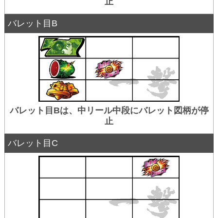
止
バレット目B
バレット目Bは、中リール中段にバレット図柄が停
止
バレット目C