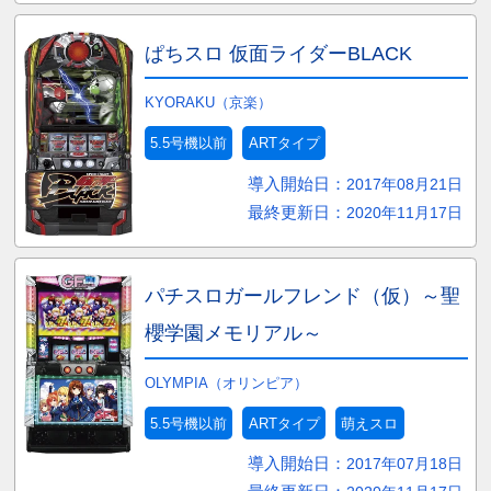
ぱちスロ 仮面ライダーBLACK
KYORAKU（京楽）
5.5号機以前
ARTタイプ
導入開始日：
2017年08月21日
最終更新日：
2020年11月17日
パチスロガールフレンド（仮）～聖
櫻学園メモリアル～
OLYMPIA（オリンピア）
5.5号機以前
ARTタイプ
萌えスロ
導入開始日：
2017年07月18日