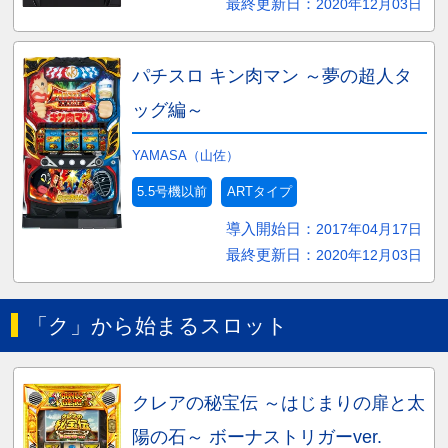
最終更新日：
2020年12月03日
パチスロ キン肉マン ～夢の超人タ
ッグ編～
YAMASA（山佐）
5.5号機以前
ARTタイプ
導入開始日：
2017年04月17日
最終更新日：
2020年12月03日
「ク」から始まるスロット
クレアの秘宝伝 ～はじまりの扉と太
陽の石～ ボーナストリガーver.