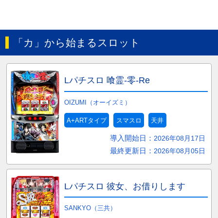
「カ」から始まるスロット
Lパチスロ 喰霊-零-Re
OIZUMI（オーイズミ）
A+ARTタイプ
スマスロ
天井
導入開始日：
2026年08月17日
最終更新日：
2026年08月05日
Lパチスロ 彼女、お借りします
SANKYO（三共）