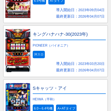
6.5号機
ATタイプ
導入開始日：
2023年09月04日
最終更新日：
2026年04月07日
キングハナハナ-30(2023年)
PIONEER（パイオニア）
沖スロ
導入開始日：
2023年03月20日
最終更新日：
2026年04月07日
Sキャッツ・アイ
HEIWA（平和）
6.0～6.4号機
A+ATタイプ