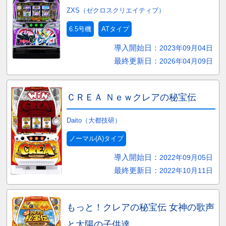
ZXS（ゼクロスクリエイティブ）
6.5号機
ATタイプ
導入開始日：
2023年09月04日
最終更新日：
2026年04月09日
ＣＲＥＡ Ｎｅｗクレアの秘宝伝
Daito（大都技研）
ノーマル(A)タイプ
導入開始日：
2022年09月05日
最終更新日：
2022年10月11日
もっと！クレアの秘宝伝 女神の歌声
と太陽の子供達