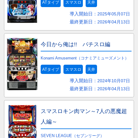
ATタイプ
スマスロ
天井
導入開始日：
2025年05月07日
最終更新日：
2026年04月13日
今日から俺は!! パチスロ編
Konami Amusement（コナミアミューズメント）
ATタイプ
スマスロ
天井
導入開始日：
2024年10月07日
最終更新日：
2026年04月13日
スマスロキン肉マン～7人の悪魔超
人編～
SEVEN LEAGUE（セブンリーグ）