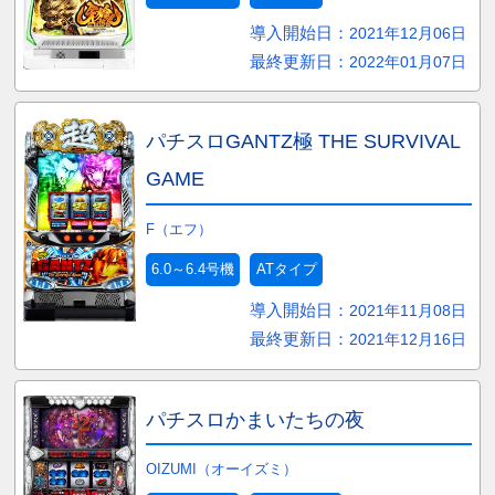
導入開始日：
2021年12月06日
最終更新日：
2022年01月07日
パチスロGANTZ極 THE SURVIVAL
GAME
F（エフ）
6.0～6.4号機
ATタイプ
導入開始日：
2021年11月08日
最終更新日：
2021年12月16日
パチスロかまいたちの夜
OIZUMI（オーイズミ）