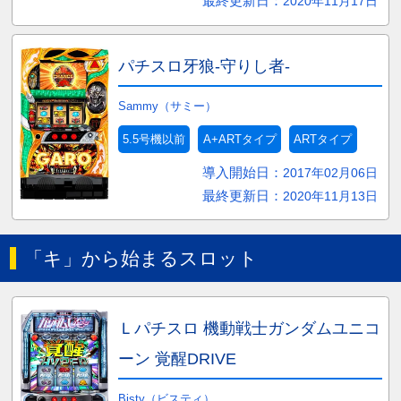
最終更新日：
2020年11月17日
パチスロ牙狼‐守りし者‐
Sammy（サミー）
5.5号機以前
A+ARTタイプ
ARTタイプ
導入開始日：
2017年02月06日
最終更新日：
2020年11月13日
「キ」から始まるスロット
Ｌパチスロ 機動戦士ガンダムユニコ
ーン 覚醒DRIVE
Bisty（ビスティ）