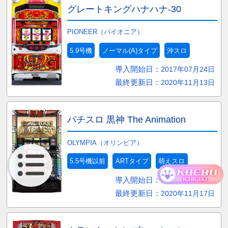
グレートキングハナハナ-30
PIONEER（パイオニア）
5.9号機
ノーマル(A)タイプ
沖スロ
導入開始日：
2017年07月24日
最終更新日：
2020年11月13日
パチスロ 黒神 The Animation
OLYMPIA（オリンピア）
5.5号機以前
ARTタイプ
萌えスロ
導入開始日：
2017年05月22日
最終更新日：
2020年11月17日