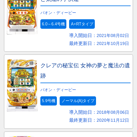
パオン・ディーピー
6.0～6.4号機
A+RTタイプ
導入開始日：
2021年08月02日
最終更新日：
2021年10月19日
クレアの秘宝伝 女神の夢と魔法の遺
跡
パオン・ディーピー
5.9号機
ノーマル(A)タイプ
導入開始日：
2018年08月06日
最終更新日：
2020年11月12日