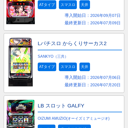
ATタイプ
スマスロ
天井
導入開始日：
2026年09月07日
最終更新日：
2026年07月09日
Lパチスロ からくりサーカス2
SANKYO（三共）
ATタイプ
スマスロ
天井
導入開始日：
2026年07月06日
最終更新日：
2026年07月20日
LB スロット GALFY
OIZUMI AMUZIO(オーイズミアミュージオ)