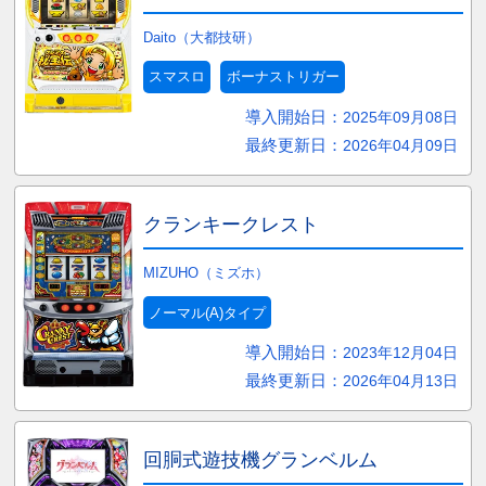
Daito（大都技研）
スマスロ
ボーナストリガー
導入開始日：
2025年09月08日
最終更新日：
2026年04月09日
クランキークレスト
MIZUHO（ミズホ）
ノーマル(A)タイプ
導入開始日：
2023年12月04日
最終更新日：
2026年04月13日
回胴式遊技機グランベルム