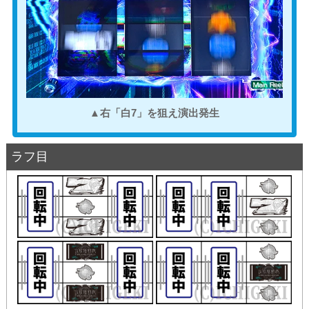
▲右「白7」を狙え演出発生
ラフ目