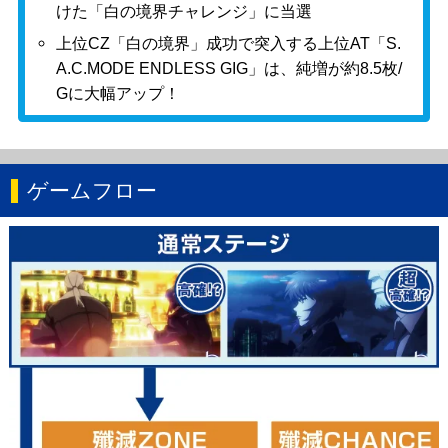
けた「白の境界チャレンジ」に当選
上位CZ「白の境界」成功で突入する上位AT「S.
A.C.MODE ENDLESS GIG」は、純増が約8.5枚/
Gに大幅アップ！
ゲームフロー