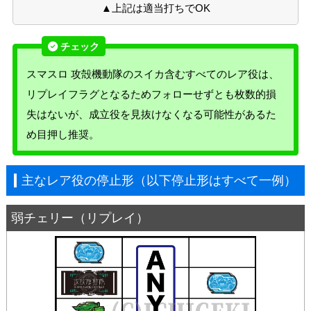
▲上記は適当打ちでOK
スマスロ 攻殻機動隊のスイカ含むすべてのレア役は、
リプレイフラグとなるためフォローせずとも枚数的損
失はないが、成立役を見抜けなくなる可能性があるた
め目押し推奨。
主なレア役の停止形（以下停止形はすべて一例）
弱チェリー（リプレイ）