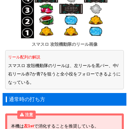
スマスロ 攻殻機動隊のリール画像
リール配列の解説
スマスロ 攻殻機動隊のリールは、左リールを黒バー、中/
右リール赤7か青7を狙うと全小役をフォローできるように
なっている。
通常時の打ち方
本機は
左1st
で消化することを推奨している。