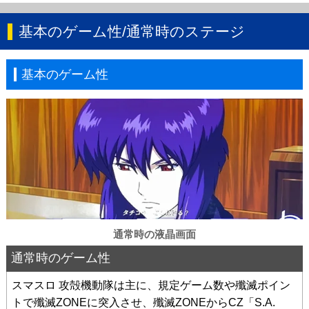
基本のゲーム性/通常時のステージ
基本のゲーム性
通常時の液晶画面
通常時のゲーム性
スマスロ 攻殻機動隊は主に、規定ゲーム数や殲滅ポイン
トで殲滅ZONEに突入させ、殲滅ZONEからCZ「S.A.