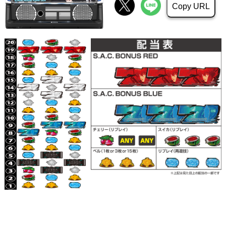
Copy URL