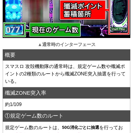
▲通常時のインターフェース
概要
スマスロ 攻殻機動隊の通常時は、規定ゲーム数や殲滅ポ
イントの2種類のルートから殲滅ZONE突入抽選を行って
いる。
殲滅ZONE突入率
約1/109
①規定ゲーム数のルート
規定ゲーム数のルートは、
を行ってお
50G消化ごとに抽選