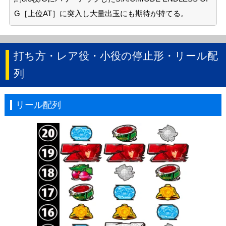
G［上位AT］に突入し大量出玉にも期待が持てる。
打ち方・レア役・小役の停止形・リール配
列
リール配列