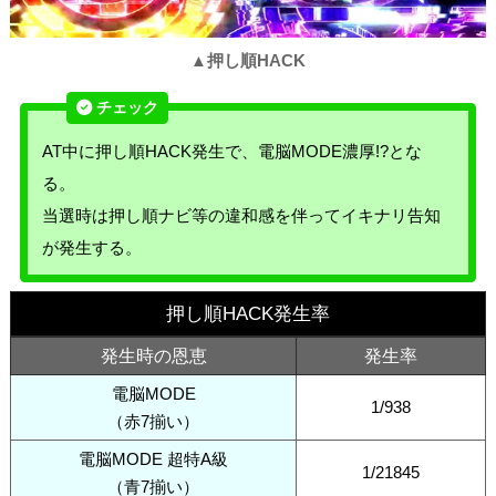
▲押し順HACK
AT中に押し順HACK発生で、電脳MODE濃厚!?とな
る。
当選時は押し順ナビ等の違和感を伴ってイキナリ告知
が発生する。
押し順HACK発生率
発生時の恩恵
発生率
電脳MODE
1/938
（赤7揃い）
電脳MODE 超特A級
1/21845
（青7揃い）