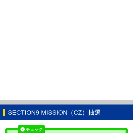
SECTION9 MISSION（CZ）抽選