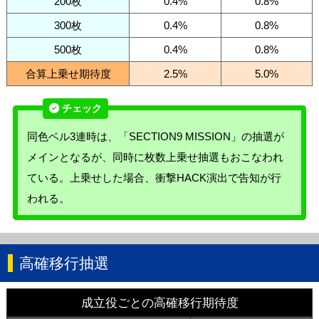
200枚
0.4%
0.8%
300枚
0.4%
0.8%
500枚
0.4%
0.8%
合算上乗せ期待度
2.5%
5.0%
同色ベル3連時は、「SECTION9 MISSION」の抽選が
メインとなるが、同時に枚数上乗せ抽選もおこなわれ
ている。上乗せした場合、衝撃HACK演出で告知が行
われる。
高確移行抽選
成立役ごとの高確移行期待度