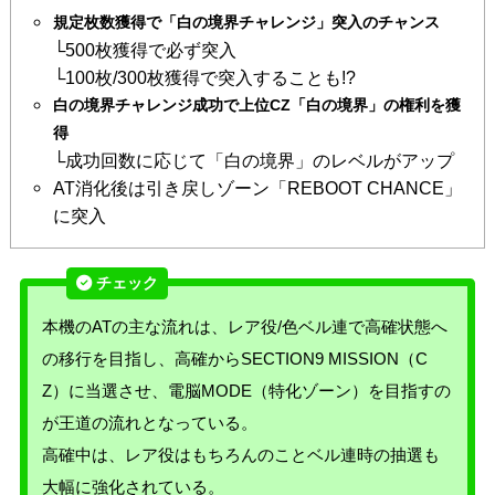
規定枚数獲得で「白の境界チャレンジ」突入のチャンス
└500枚獲得で必ず突入
└100枚/300枚獲得で突入することも!?
白の境界チャレンジ成功で上位CZ「白の境界」の権利を獲
得
└成功回数に応じて「白の境界」のレベルがアップ
AT消化後は引き戻しゾーン「REBOOT CHANCE」
に突入
本機のATの主な流れは、レア役/色ベル連で高確状態へ
の移行を目指し、高確からSECTION9 MISSION（C
Z）に当選させ、電脳MODE（特化ゾーン）を目指すの
が王道の流れとなっている。
高確中は、レア役はもちろんのことベル連時の抽選も
大幅に強化されている。