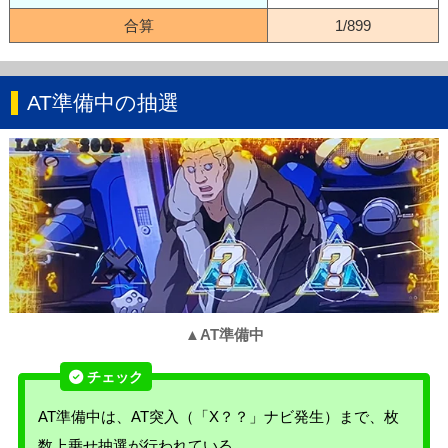
合算
1/899
AT準備中の抽選
▲AT準備中
AT準備中は、AT突入（「X？？」ナビ発生）まで、枚
数上乗せ抽選が行われている。