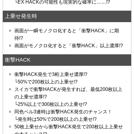
└EX HACKの可能性も現実的な確率に……!?
上乗せ発生時
画面が一瞬モノクロ化すると「衝撃HACK」に期
待!?
画面がモノクロ化すると「衝撃HACK」以上濃厚!?
衝撃HACK
衝撃HACK発生で3桁上乗せ濃厚!?
└50%で200枚以上の上乗せ!?
スイカで衝撃HACKが発生すれば、最低200枚以上
の上乗せ濃厚!?
└25%以上で300枚以上の上乗せ!?
同色ベル3連時は衝撃HACK発生のチャンス！
└発生時は50%で200枚以上の上乗せ!?
50枚上乗せから衝撃HACK発生で200枚以上上乗せ
の大チャンス!?