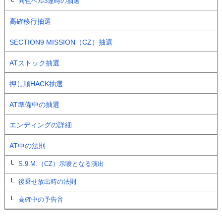
同色ベル3連時の抽選
高確移行抽選
SECTION9 MISSION（CZ）抽選
ATストック抽選
押し順HACK抽選
AT準備中の抽選
エンディングの詳細
AT中の法則
S.9.M.（CZ）示唆となる演出
後乗せ放出時の法則
高確中の予告音