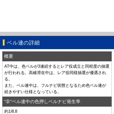
ベル連の詳細
概要
AT中は、色ベルが3連続するとレア役成立と同程度の抽選
が行われる。高確滞在中は、レア役同様抽選が優遇され
る。
また、ベル連中は、フルナビ状態となるため色ベル連が
続きやすい仕様となっている。
”非”ベル連中の色押しベルナビ発生率
約1/8.8