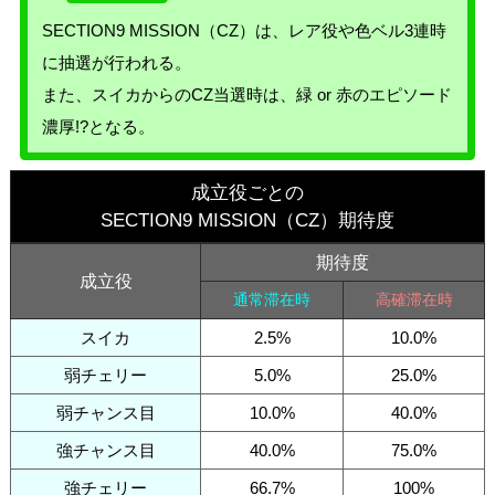
SECTION9 MISSION（CZ）は、レア役や色ベル3連時
に抽選が行われる。
また、スイカからのCZ当選時は、緑 or 赤のエピソード
濃厚!?となる。
成立役ごとの
SECTION9 MISSION（CZ）期待度
期待度
成立役
通常滞在時
高確滞在時
スイカ
2.5%
10.0%
弱チェリー
5.0%
25.0%
弱チャンス目
10.0%
40.0%
強チャンス目
40.0%
75.0%
強チェリー
66.7%
100%