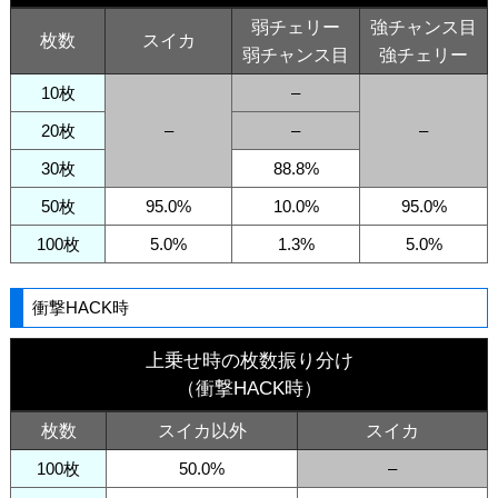
弱チェリー
強チャンス目
枚数
スイカ
弱チャンス目
強チェリー
10枚
–
20枚
–
–
–
30枚
88.8%
50枚
95.0%
10.0%
95.0%
100枚
5.0%
1.3%
5.0%
衝撃HACK時
上乗せ時の枚数振り分け
（衝撃HACK時）
枚数
スイカ以外
スイカ
100枚
50.0%
–