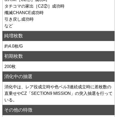
タチコマの家出［CZ②］成功時
殲滅CHANCE成功時
引き戻し成功時
など
純増枚数
約4.0枚/G
初期枚数
200枚
消化中の抽選
消化中は、レア役成立時や色ベル3連続成立時に差枚数の
直乗せやCZ「SECTION9 MISSION」の突入抽選を行って
いる。
その他の特徴