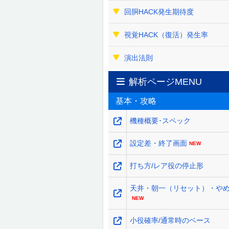
回胴HACK発生期待度
視覚HACK（復活）発生率
演出法則
解析ページMENU
基本・攻略
機種概要･スペック
設定差・終了画面
打ち方/レア役の停止形
天井・朝一（リセット）・や
小役確率/通常時のベース