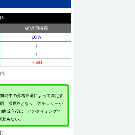
類
成功期待度
LOW
↓
↓
HIGH
可能
機と本前兆中の昇格抽選によって決定す
弾雨」濃厚!?となり、強チェリーか
の他成立役は、どのタイミングで
定差もない。
青）