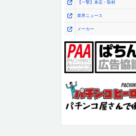
【一撃】来店・取材
業界ニュース
メーカー