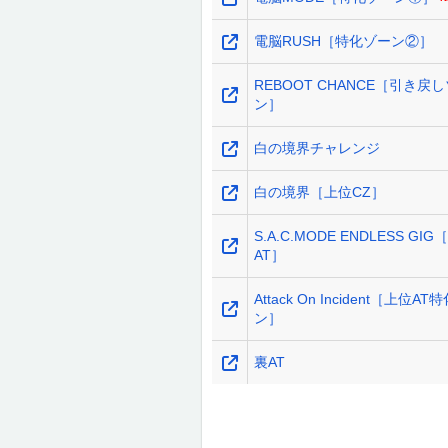
電脳RUSH［特化ゾーン②］
REBOOT CHANCE［引き戻
ン］
白の境界チャレンジ
白の境界［上位CZ］
S.A.C.MODE ENDLESS GI
AT］
Attack On Incident［上位A
ン］
裏AT