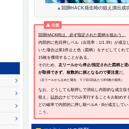
▲回胴HACK発生時の狙え演出成
回胴HACK時は、必ず指定された図柄を狙おう。
内部的に色目押しベル（出現率：1/1.39）が成
いた場合は第1停止と色（図柄）をナビしてくれて
15枚を獲得することがある。
そのため、
左リールから停止/指定された図柄と逆
が取得できず、枚数的に損となるので要注意
だ。
（左リールから止めた場合、ラフ目1回あたり約5枚の損失）
なお、どうしても順押しで消化し内部的な成立役を
狙え」
以外の
ナビでのみ実行することをお勧めする
どの確率で内部的に押し順ベルA・Bが成立して
こう。