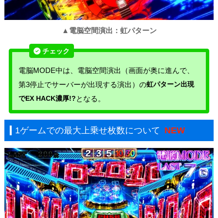
▲電脳空間演出：虹パターン
電脳MODE中は、電脳空間演出（画面が奥に進んで、
第3停止でサーバーが出現する演出）の
虹パターン出現
でEX HACK濃厚!?
となる。
1ゲームでの最大上乗せ枚数について
NEW