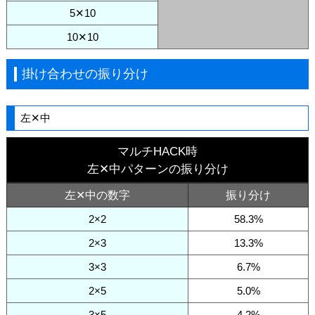
5✕10
10✕10
掛け合わせの振り分け
左✕中
マルチHACK時
左✕中パターンの振り分け
左✕中の数字
振り分け
2×2
58.3%
2×3
13.3%
3×3
6.7%
2×5
5.0%
3×5
4.2%