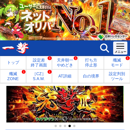
3
1
1
設定差
天井朝一
打ち方
殲滅
トップ
終了画面
やめどき
停止形
モード
1
1
殲滅
［CZ］
設定判別
AT詳細
白の境界
ZONE
S.A.M.
ツール