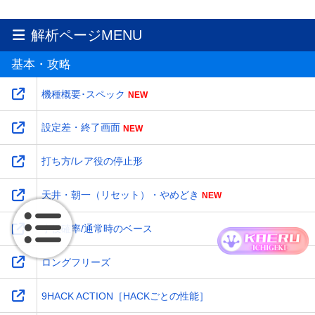
解析ページMENU
基本・攻略
機種概要･スペック
設定差・終了画面
打ち方/レア役の停止形
天井・朝一（リセット）・やめどき
小役確率/通常時のベース
ロングフリーズ
9HACK ACTION［HACKごとの性能］