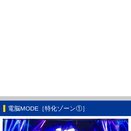
電脳MODE［特化ゾーン①］