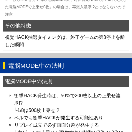
た電脳MODEで上乗せ0枚」の場合は、再突入濃厚!?とはならないので
注意
その他特徴
視覚HACK抽選タイミングは、終了ゲームの第3停止を離
した瞬間
電脳MODE中の法則
電脳MODE中の法則
衝撃HACK発生時は、50%で200枚以上の上乗せ濃
厚!?
└1/8は500枚上乗せ!?
ベルでも衝撃HACKが発生する可能性あり
リプレイ成立で必ず画面分割が発生する