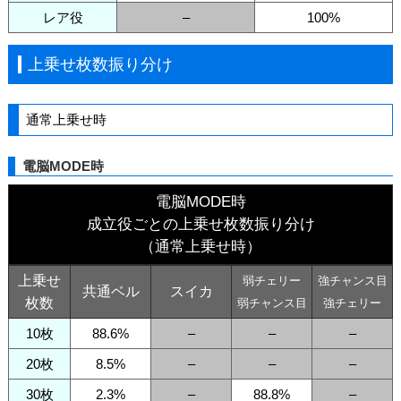
レア役
–
100%
上乗せ枚数振り分け
通常上乗せ時
電脳MODE時
電脳MODE時
成立役ごとの上乗せ枚数振り分け
（通常上乗せ時）
上乗せ
弱チェリー
強チャンス目
共通ベル
スイカ
枚数
弱チャンス目
強チェリー
10枚
88.6%
–
–
–
20枚
8.5%
–
–
–
30枚
2.3%
–
88.8%
–