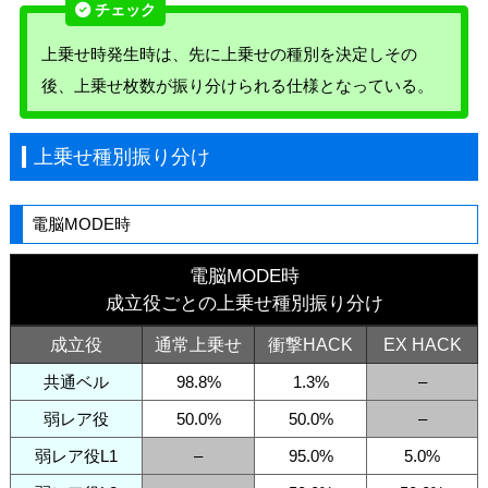
上乗せ時発生時は、先に上乗せの種別を決定しその
後、上乗せ枚数が振り分けられる仕様となっている。
上乗せ種別振り分け
電脳MODE時
電脳MODE時
成立役ごとの上乗せ種別振り分け
成立役
通常上乗せ
衝撃HACK
EX HACK
共通ベル
98.8%
1.3%
–
弱レア役
50.0%
50.0%
–
弱レア役L1
–
95.0%
5.0%