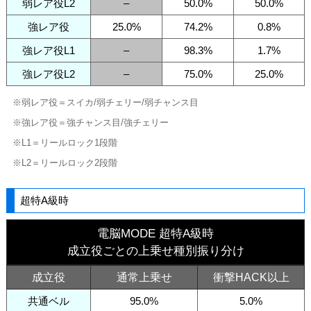
弱レア役L2
–
50.0%
50.0%
強レア役
25.0%
74.2%
0.8%
強レア役L1
–
98.3%
1.7%
強レア役L2
–
75.0%
25.0%
※弱レア役＝スイカ/弱チェリー/弱チャンス目
※強レア役＝強チャンス目/強チェリー
※L1＝リールロック1段階
※L2＝リールロック2段階
超特A級時
電脳MODE 超特A級時
成立役ごとの上乗せ種別振り分け
成立役
通常上乗せ
衝撃HACK以上
共通ベル
95.0%
5.0%