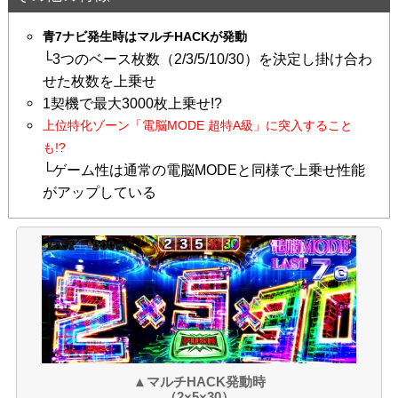
青7ナビ発生時はマルチHACKが発動
└3つのベース枚数（2/3/5/10/30）を決定し掛け合わ
せた枚数を上乗せ
1契機で最大3000枚上乗せ!?
上位特化ゾーン「電脳MODE 超特A級」に突入すること
も!?
└ゲーム性は通常の電脳MODEと同様で上乗せ性能
がアップしている
▲マルチHACK発動時
（2×5×30）