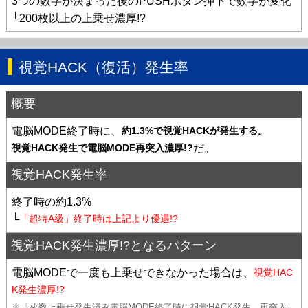
3つの数字が決まった後のPUSHボタン押下で数字が変化
└200枚以上の上乗せ濃厚!?
視覚HACK（復活）発生率
概要
電脳MODE終了時に、
約1.3%で視覚HACKが発生する。
だ。
視覚HACK発生で電脳MODE再突入濃厚!?
視覚HACK発生率
終了時の約1.3%
└
「超特A級」終了時は上記より優遇!?
視覚HACK発生濃厚!?となるパターン
電脳MODEで一度も上乗せできなかった場合は、
視覚HAC
K発生濃厚!?
※「枚数上乗せ発生済み電脳MODE終了時に視覚HACK発生→再突入し