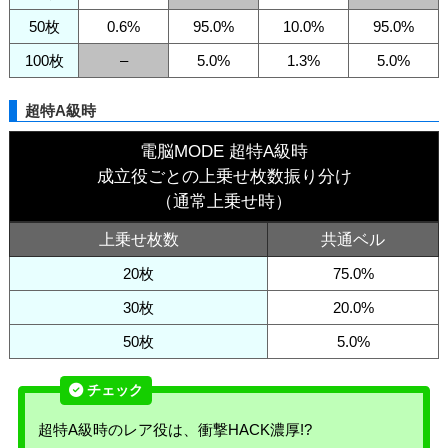
50枚
0.6%
95.0%
10.0%
95.0%
100枚
–
5.0%
1.3%
5.0%
超特A級時
電脳MODE 超特A級時
成立役ごとの上乗せ枚数振り分け
（通常上乗せ時）
上乗せ枚数
共通ベル
20枚
75.0%
30枚
20.0%
50枚
5.0%
超特A級時のレア役は、衝撃HACK濃厚!?