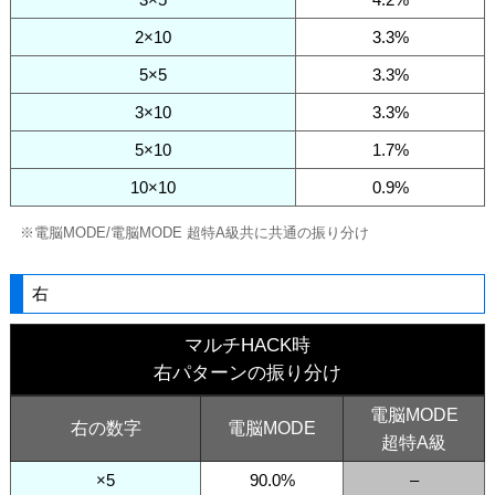
2×10
3.3%
5×5
3.3%
3×10
3.3%
5×10
1.7%
10×10
0.9%
※電脳MODE/電脳MODE 超特A級共に共通の振り分け
右
マルチHACK時
右パターンの振り分け
電脳MODE
右の数字
電脳MODE
超特A級
×5
90.0%
–