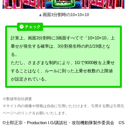
▲画面3分割時の10×10×10
計算上、画面3分割時に3画面すべてで「10×10×10」上
乗せが発生する確率は、3分割発生時の約1/19億とな
る。
ただし、さまざまな制約により、1Gで9000枚を上乗せ
することはなく、ルールに則った上乗せ枚数の上限値
が設定されている。
※数値等自社調査
※サイト内の画像や情報は自由に引用いただけます。引用する際は引用元
ページへのリンクをお願いいたします。
©士郎正宗・Production I.G/講談社・攻殻機動隊製作委員会 ©S