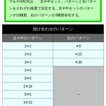
マルチHACKは、「左✕中セット」パターンと右パター
ンをそれぞれ抽選で決定する。左✕中セットのパター
ンが10種類、右のパターンが3種類存在する。
掛け合わせのパターン
左✕中のパターン
右のパターン
2✕2
✕5
2✕3
✕10
3✕3
✕30
2✕5
3✕5
2✕10
5✕5
–
3✕10