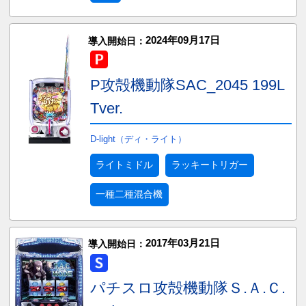
2024年09月17日
導入開始日：
P攻殻機動隊SAC_2045 199L
Tver.
D-light（ディ・ライト）
ライトミドル
ラッキートリガー
一種二種混合機
2017年03月21日
導入開始日：
パチスロ攻殻機動隊Ｓ.Ａ.Ｃ.