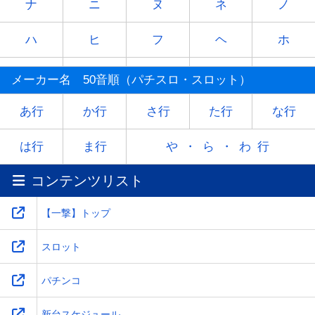
ナ
ニ
ヌ
ネ
ノ
ハ
ヒ
フ
ヘ
ホ
マ
ミ
ム
メ
モ
メーカー名 50音順（パチスロ・スロット）
ヤ
-
ユ
-
ヨ
あ行
か行
さ行
た行
な行
ラ
リ
ル
レ
ロ
は行
ま行
や・ら・わ行
コンテンツリスト
ワ
-
-
-
-
【一撃】トップ
スロット
パチンコ
新台スケジュール