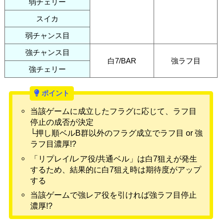
弱チェリー
スイカ
弱チャンス目
強チャンス目
白7/BAR
強ラフ目
強チェリー
当該ゲームに成立したフラグに応じて、ラフ目
停止の成否が決定
└押し順ベルB群以外のフラグ成立でラフ目 or 強
ラフ目濃厚!?
「リプレイ/レア役/共通ベル」は白7狙えが発生
するため、結果的に白7狙え時は期待度がアップ
する
当該ゲームで強レア役を引ければ強ラフ目停止
濃厚!?