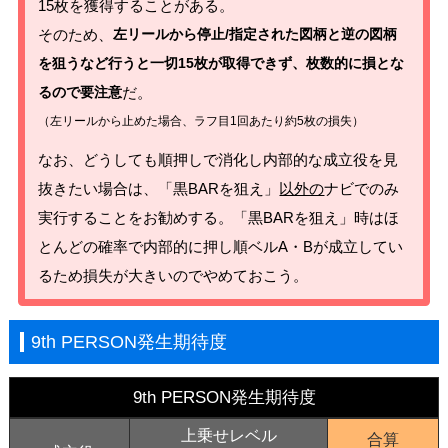
15枚を獲得することがある。
そのため、
左リールから停止/指定された図柄と逆の図柄
を狙うなど行うと一切15枚が取得できず、枚数的に損とな
るので要注意
だ。
（左リールから止めた場合、ラフ目1回あたり約5枚の損失）
なお、どうしても順押しで消化し内部的な成立役を見
抜きたい場合は、「黒BARを狙え」
以外の
ナビでのみ
実行することをお勧めする。「黒BARを狙え」時はほ
とんどの確率で内部的に押し順ベルA・Bが成立してい
るため損失が大きいのでやめておこう。
9th PERSON発生期待度
9th PERSON発生期待度
上乗せレベル
合算