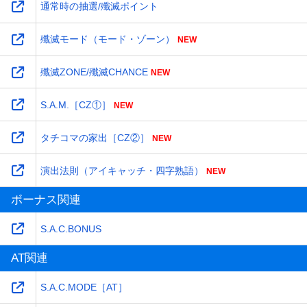
通常時の抽選/殲滅ポイント
殲滅モード（モード・ゾーン）
殲滅ZONE/殲滅CHANCE
S.A.M.［CZ①］
タチコマの家出［CZ②］
演出法則（アイキャッチ・四字熟語）
ボーナス関連
S.A.C.BONUS
AT関連
S.A.C.MODE［AT］