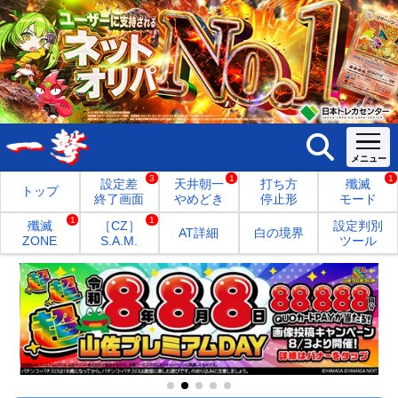
3
1
1
設定差
天井朝一
打ち方
殲滅
トップ
終了画面
やめどき
停止形
モード
1
1
殲滅
［CZ］
設定判別
AT詳細
白の境界
ZONE
S.A.M.
ツール