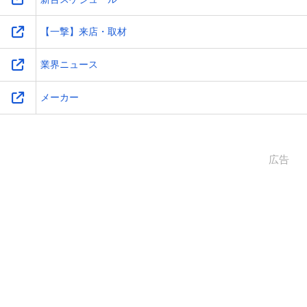
【一撃】来店・取材
業界ニュース
メーカー
広告