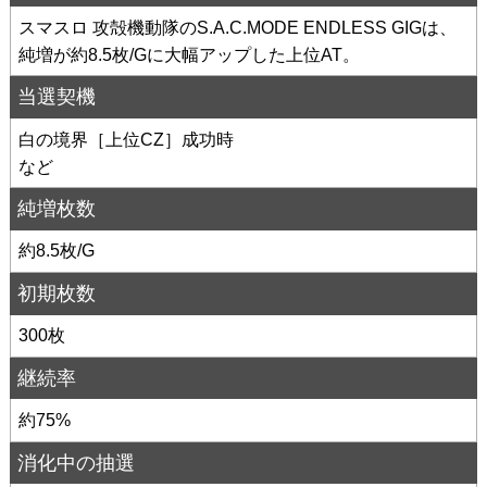
スマスロ 攻殻機動隊のS.A.C.MODE ENDLESS GIGは、
純増が約8.5枚/Gに大幅アップした上位AT。
当選契機
白の境界［上位CZ］成功時
など
純増枚数
約8.5枚/G
初期枚数
300枚
継続率
約75%
消化中の抽選