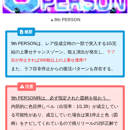
▲9th PERSON
9th PERSONは、レア役成立時の一部で突入する1G完
結の上乗せチャンスゾーン。狙え演出が発生し、
ラフ
目が停止すれば300枚以上の上乗せ濃厚!?
また、ラフ目非停止からの復活パターンも存在する。
9th PERSON時は、必ず指定された図柄を狙おう。
内部的に色目押しベル（出現率：1/1.39）が成立してい
る可能性があり、成立していた場合は第1停止と色（図
柄）をナビしてくれているので残りリールの2択正解で