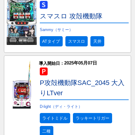
スマスロ 攻殻機動隊
Sammy（サミー）
ATタイプ
スマスロ
天井
2025年05月07日
導入開始日：
P攻殻機動隊SAC_2045 大入
りLTver
D-light（ディ・ライト）
ライトミドル
ラッキートリガー
二種