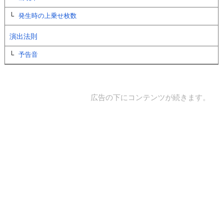
発生時の上乗せ枚数
演出法則
予告音
広告の下にコンテンツが続きます。