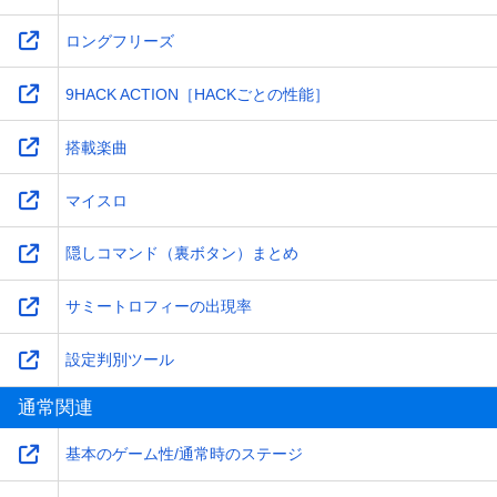
ロングフリーズ
9HACK ACTION［HACKごとの性能］
搭載楽曲
マイスロ
隠しコマンド（裏ボタン）まとめ
サミートロフィーの出現率
設定判別ツール
通常関連
基本のゲーム性/通常時のステージ