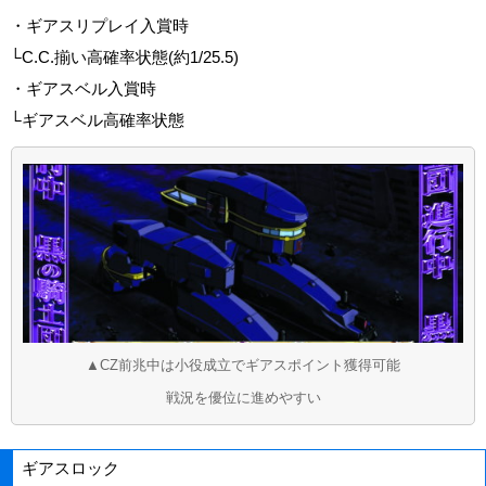
・ギアスリプレイ入賞時
└C.C.揃い高確率状態(約1/25.5)
・ギアスベル入賞時
└ギアスベル高確率状態
▲CZ前兆中は小役成立でギアスポイント獲得可能
戦況を優位に進めやすい
ギアスロック