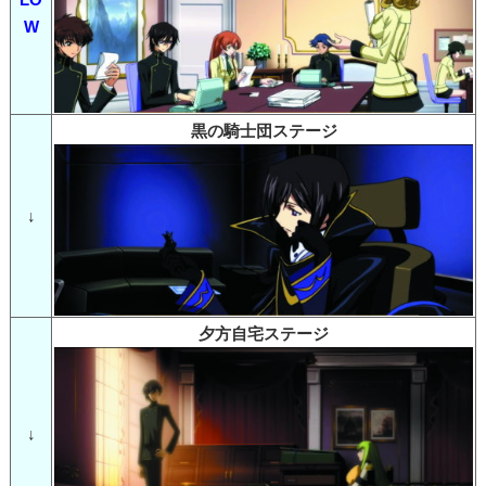
W
黒の騎士団ステージ
↓
夕方自宅ステージ
↓