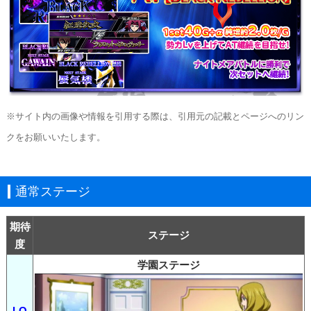
※サイト内の画像や情報を引用する際は、引用元の記載とページへのリン
クをお願いいたします。
通常ステージ
期待
ステージ
度
学園ステージ
LO