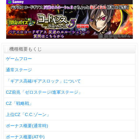
機種概要もくじ
ゲームフロー
通常ステージ
「ギアス高確/ギアスロック」について
CZ前兆「ゼロステージ/進軍ステージ」
CZ「戦略戦」
上位CZ「C.C.ゾーン」
ボーナス概要(通常時)
ボーナス概要(AT中)