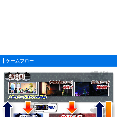
ゲームフロー