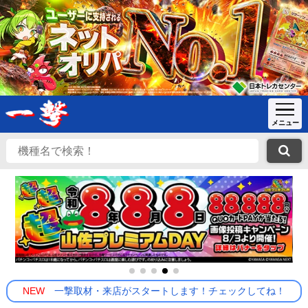
NEW
一撃取材・来店がスタートします！チェックしてね！