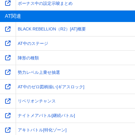
ボーナス中の設定示唆まとめ
AT関連
BLACK REBELLION（R2）[AT]概要
AT中のステージ
陣形の種類
勢力レベル上乗せ抽選
AT中のゼロ図柄揃い[ギアスロック]
リベリオンチャンス
ナイトメアバトル[継続バトル]
アキトバトル[特化ゾーン]