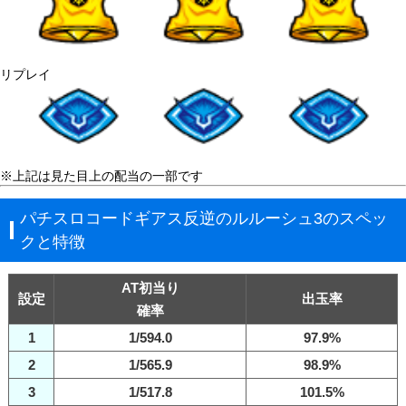
リプレイ
※上記は見た目上の配当の一部です
パチスロコードギアス反逆のルルーシュ3のスペッ
クと特徴
AT初当り
設定
出玉率
確率
1
1/594.0
97.9%
2
1/565.9
98.9%
3
1/517.8
101.5%