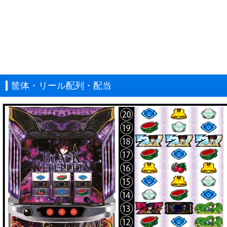
筐体・リール配列・配当