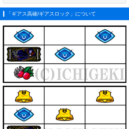
「ギアス高確/ギアスロック」について