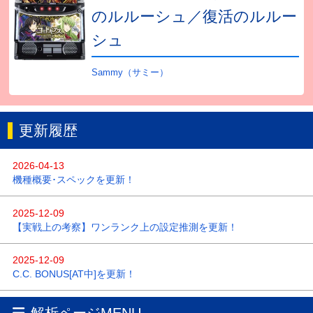
のルルーシュ／復活のルルー
シュ
Sammy（サミー）
更新履歴
2026-04-13
機種概要･スペックを更新！
2025-12-09
【実戦上の考察】ワンランク上の設定推測を更新！
2025-12-09
C.C. BONUS[AT中]を更新！
2025-12-09
解析ページMENU