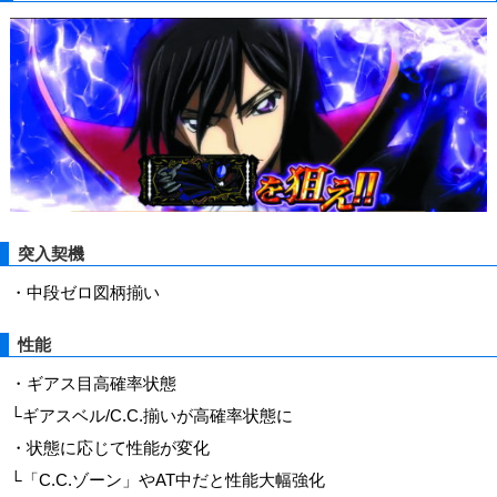
突入契機
・中段ゼロ図柄揃い
性能
・ギアス目高確率状態
└ギアスベル/C.C.揃いが高確率状態に
・状態に応じて性能が変化
└「C.C.ゾーン」やAT中だと性能大幅強化