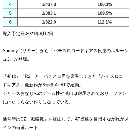
4
1/437.0
106.3%
5
1/383.1
109.5%
6
1/322.0
112.1%
導入予定日:2021年8月2日
Sammy（サミー）から『パチスロコードギアス反逆のルルーシ
ュ3』が登場｡
「初代」「R2」と、パチスロ界を席巻してきた「パチスロコー
ドギアス」最新作が6号機 A+ATで始動。
シリーズおなじみのゲーム性や演出は継承されており、ファン
にはたまらない作りになっている。
通常時はCZ「戦略戦」を経由して、AT当選を目指すながれがメ
インの当選ルート。