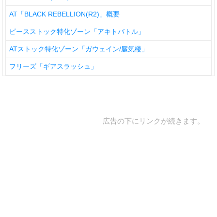
AT「BLACK REBELLION(R2)」概要
ピースストック特化ゾーン「アキトバトル」
ATストック特化ゾーン「ガウェイン/蜃気楼」
フリーズ「ギアスラッシュ」
広告の下にリンクが続きます。