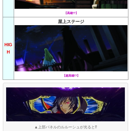
【高確!?】
屋上ステージ
HIG
H
【超高確!?】
▲上部パネルのルルーシュが光ると⁉