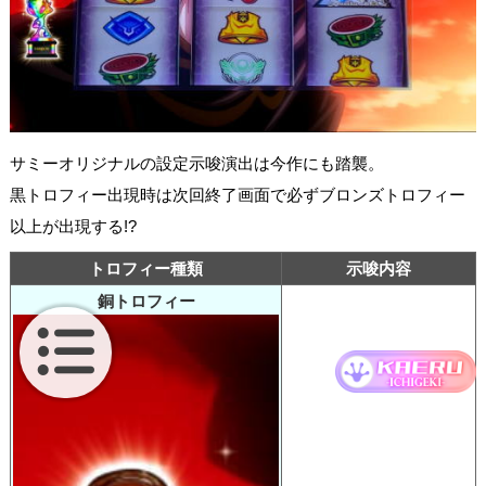
サミーオリジナルの設定示唆演出は今作にも踏襲。
黒トロフィー出現時は次回終了画面で必ずブロンズトロフィー
以上が出現する!?
トロフィー種類
示唆内容
銅トロフィー