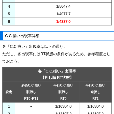
4
1/5047.4
5
1/4977.7
6
1/4337.0
C.C.揃い出現率詳細
各「C.C.揃い」出現率は以下の通り。
ただし、各出現率にはRT状態の条件があるため、参考程度とし
ておこう。
各「C.C.揃い」出現率
【押し順 RT状態】
斜めC.C.揃い
平行C.C.揃い
平行C.C.揃い
設定
順押し
順押し
逆押し
RT0･RT1
RT0
RT1
1
–
1/16384.0
1/16384.0
2
–
1/13107.2
1/13107.2