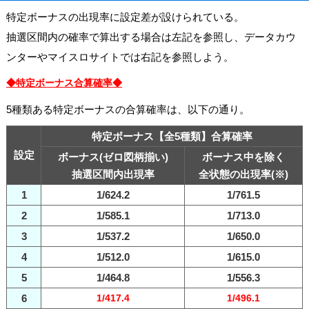
特定ボーナスの出現率に設定差が設けられている。
抽選区間内の確率で算出する場合は左記を参照し、データカウ
ンターやマイスロサイトでは右記を参照しよう。
◆特定ボーナス合算確率◆
5種類ある特定ボーナスの合算確率は、以下の通り。
特定ボーナス【全5種類】合算確率
設定
ボーナス(ゼロ図柄揃い)
ボーナス中を除く
抽選区間内出現率
全状態の出現率(※)
1
1/624.2
1/761.5
2
1/585.1
1/713.0
3
1/537.2
1/650.0
4
1/512.0
1/615.0
5
1/464.8
1/556.3
6
1/417.4
1/496.1