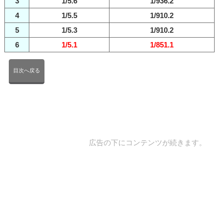
3
1/5.6
1/936.2
4
1/5.5
1/910.2
5
1/5.3
1/910.2
6
1/5.1
1/851.1
目次へ戻る
広告の下にコンテンツが続きます。