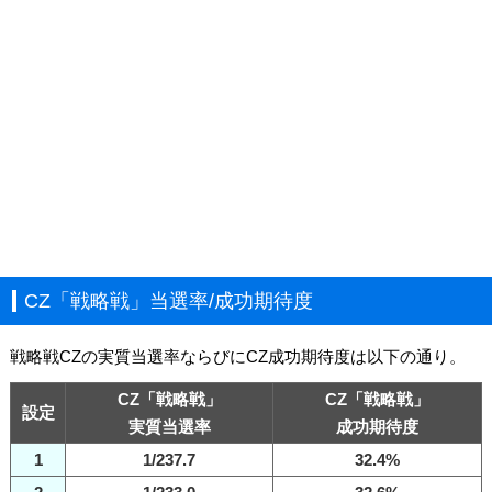
CZ「戦略戦」当選率/成功期待度
戦略戦CZの実質当選率ならびにCZ成功期待度は以下の通り。
CZ「戦略戦」
CZ「戦略戦」
設定
実質当選率
成功期待度
1
1/237.7
32.4%