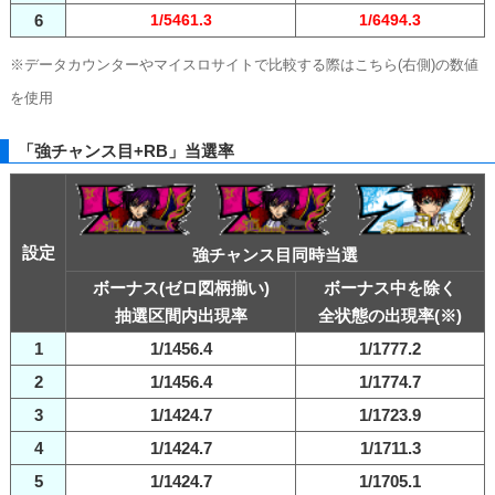
6
1/5461.3
1/6494.3
※データカウンターやマイスロサイトで比較する際はこちら(右側)の数値
を使用
「強チャンス目+RB」当選率
設定
強チャンス目同時当選
ボーナス(ゼロ図柄揃い)
ボーナス中を除く
抽選区間内出現率
全状態の出現率(※)
1
1/1456.4
1/1777.2
2
1/1456.4
1/1774.7
3
1/1424.7
1/1723.9
4
1/1424.7
1/1711.3
5
1/1424.7
1/1705.1