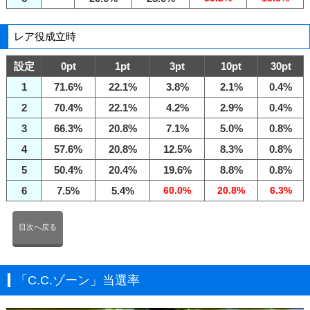
レア役成立時
設定
0pt
1pt
3pt
10pt
30pt
1
71.6%
22.1%
3.8%
2.1%
0.4%
2
70.4%
22.1%
4.2%
2.9%
0.4%
3
66.3%
20.8%
7.1%
5.0%
0.8%
4
57.6%
20.8%
12.5%
8.3%
0.8%
5
50.4%
20.4%
19.6%
8.8%
0.8%
6
7.5%
5.4%
60.0%
20.8%
6.3%
目次へ戻る
「C.C.ゾーン」当選率