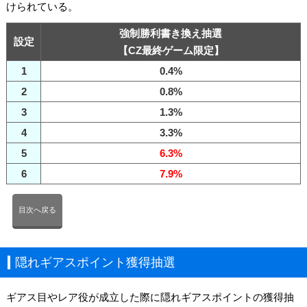
けられている。
強制勝利書き換え抽選
設定
【CZ最終ゲーム限定】
1
0.4%
2
0.8%
3
1.3%
4
3.3%
5
6.3%
6
7.9%
目次へ戻る
隠れギアスポイント獲得抽選
ギアス目やレア役が成立した際に隠れギアスポイントの獲得抽