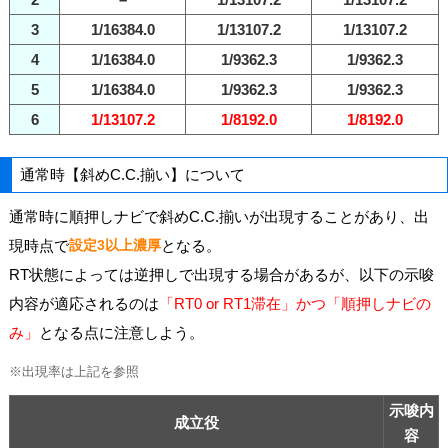
3
1/16384.0
1/13107.2
1/13107.2
4
1/16384.0
1/9362.3
1/9362.3
5
1/16384.0
1/9362.3
1/9362.3
6
1/13107.2
1/8192.0
1/8192.0
通常時【斜めC.C.揃い】について
通常時に順押しナビで斜めC.C.揃いが出現することがあり、出
現時点で
設定3以上濃厚
となる。
RT状態によっては逆押しで出現する場合があるが、以下の示唆
内容が適応されるのは
「RT0 or RT1滞在」かつ「順押しナビの
み」
となる点に注意しよう。
※出現率は上記を参照
示唆内
成立役
容