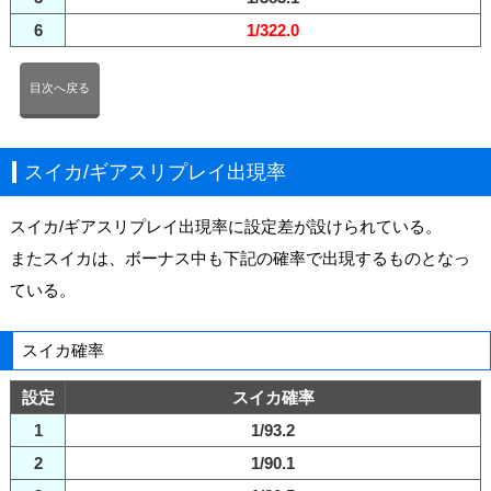
6
1/322.0
目次へ戻る
スイカ/ギアスリプレイ出現率
スイカ/ギアスリプレイ出現率に設定差が設けられている。
またスイカは、ボーナス中も下記の確率で出現するものとなっ
ている。
スイカ確率
設定
スイカ確率
1
1/93.2
2
1/90.1