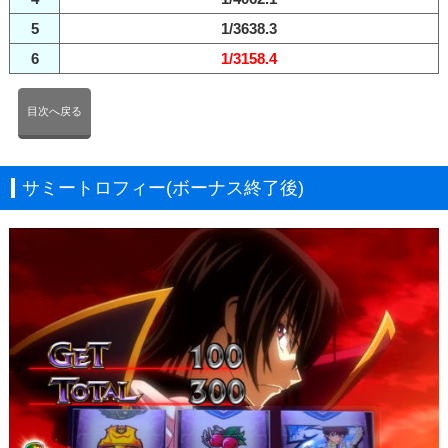
5
1/3638.3
6
1/3158.4
目次へ戻る
サミートロフィー(ボーナス終了後)