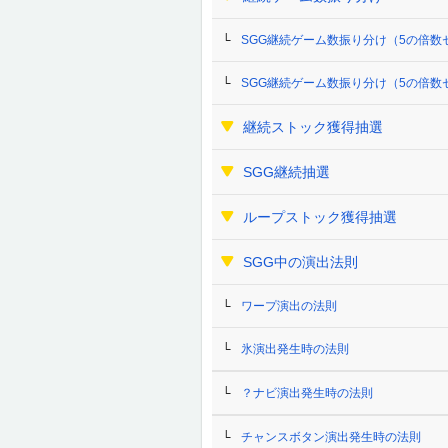
SGG継続ゲーム数振り分け（5の倍数
SGG継続ゲーム数振り分け（5の倍数
継続ストック獲得抽選
SGG継続抽選
ループストック獲得抽選
SGG中の演出法則
ワープ演出の法則
氷演出発生時の法則
？ナビ演出発生時の法則
チャンスボタン演出発生時の法則