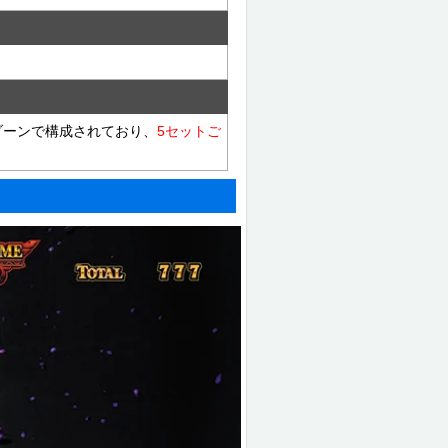
しゾーンで構成されており、
5セットご