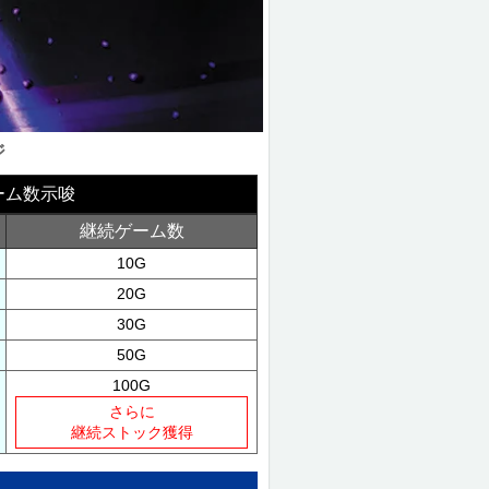
ジ
ーム数示唆
継続ゲーム数
10G
20G
30G
50G
100G
さらに
継続ストック獲得