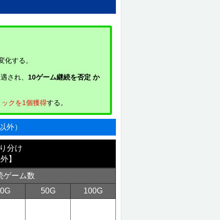
変化する。
優遇され、
10ゲーム継続を否定 か
トックを1個獲得
する。
以外）
振り分け
以外】
続ゲーム数
30G
50G
100G