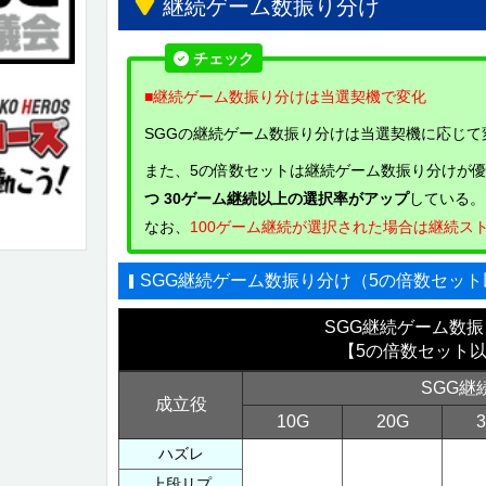
継続ゲーム数振り分け
■継続ゲーム数振り分けは当選契機で変化
SGGの継続ゲーム数振り分けは当選契機に応じて
また、5の倍数セットは継続ゲーム数振り分けが
つ 30ゲーム継続以上の選択率がアップ
している。
なお、
100ゲーム継続が選択された場合は継続ス
SGG継続ゲーム数振り分け（5の倍数セット
SGG継続ゲーム数
【5の倍数セット
SGG継
成立役
10G
20G
ハズレ
上段リプ