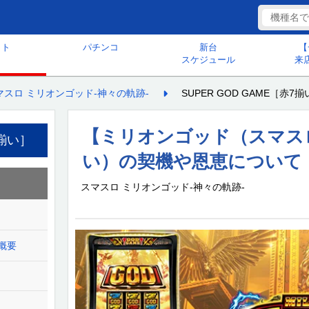
ット
パチンコ
新台
【
スケジュール
来
マスロ ミリオンゴッド-神々の軌跡-
SUPER GOD GAME［赤7
【ミリオンゴッド（スマスロ
7揃い］
い）の契機や恩恵について
スマスロ ミリオンゴッド-神々の軌跡-
の概要