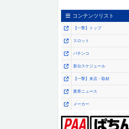
コンテンツリスト
【一撃】トップ
スロット
パチンコ
新台スケジュール
【一撃】来店・取材
業界ニュース
メーカー