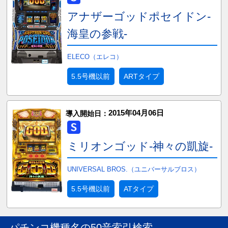
アナザーゴッドポセイドン-
海皇の参戦-
ELECO（エレコ）
5.5号機以前
ARTタイプ
2015年04月06日
導入開始日：
ミリオンゴッド-神々の凱旋-
UNIVERSAL BROS.（ユニバーサルブロス）
5.5号機以前
ATタイプ
パチンコ機種名の50音索引検索