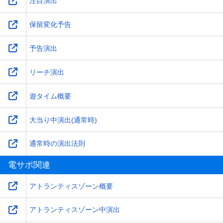
注目演出
保留変化予告
予告演出
リーチ演出
遊タイム概要
大当り中演出(通常時)
通常時の演出法則
電サポ関連
アトランティスゾーン概要
アトランティスゾーン中演出