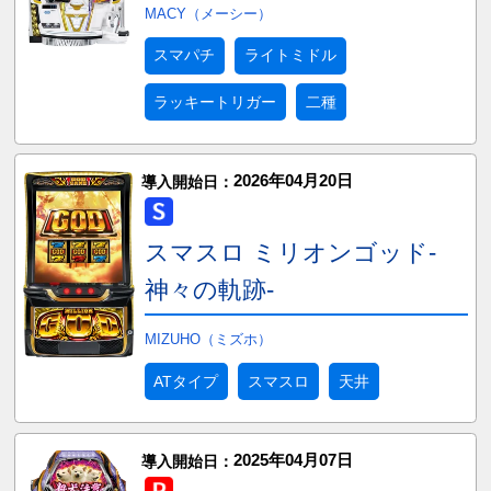
MACY（メーシー）
スマパチ
ライトミドル
ラッキートリガー
二種
2026年04月20日
導入開始日：
スマスロ ミリオンゴッド-
神々の軌跡-
MIZUHO（ミズホ）
ATタイプ
スマスロ
天井
2025年04月07日
導入開始日：