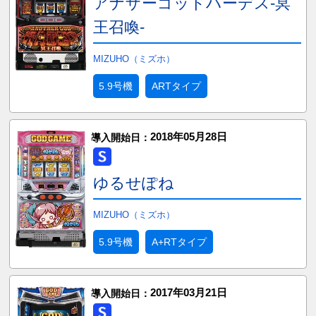
アナザーゴッドハーデス-冥
王召喚-
MIZUHO（ミズホ）
5.9号機
ARTタイプ
2018年05月28日
導入開始日：
ゆるせぽね
MIZUHO（ミズホ）
5.9号機
A+RTタイプ
2017年03月21日
導入開始日：