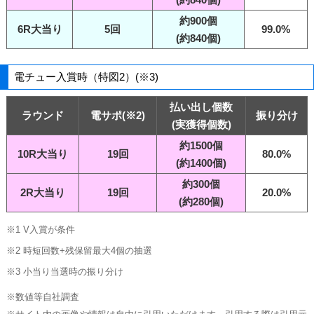
約900個
6R大当り
5回
99.0%
(約840個)
電チュー入賞時（特図2）(※3)
払い出し個数
ラウンド
電サポ(※2)
振り分け
(実獲得個数)
約1500個
10R大当り
19回
80.0%
(約1400個)
約300個
2R大当り
19回
20.0%
(約280個)
※1 V入賞が条件
※2 時短回数+残保留最大4個の抽選
※3 小当り当選時の振り分け
※数値等自社調査