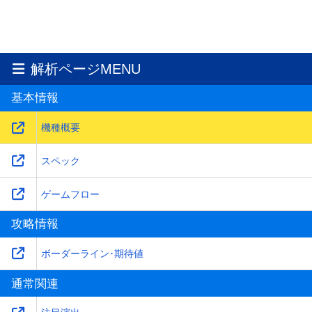
解析ページMENU
基本情報
機種概要
スペック
ゲームフロー
攻略情報
ボーダーライン･期待値
通常関連