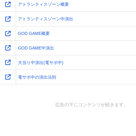
アトランティスゾーン概要
アトランティスゾーン中演出
GOD GAME概要
GOD GAME中演出
大当り中演出(電サポ中)
電サポ中の演出法則
広告の下にコンテンツが続きます。