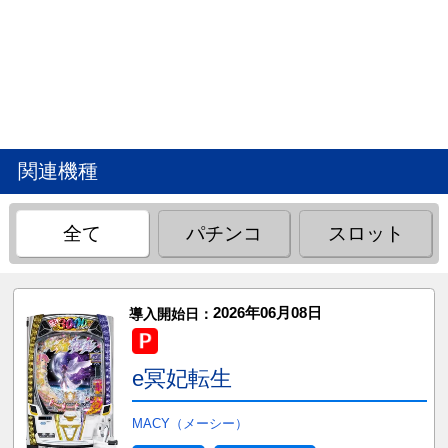
関連機種
全て
パチンコ
スロット
2026年06月08日
導入開始日：
e冥妃転生
MACY（メーシー）