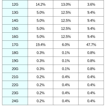
12G
14.2%
13.0%
3.6%
13G
5.0%
12.5%
9.4%
14G
5.0%
12.5%
9.4%
15G
5.0%
12.5%
9.4%
16G
5.0%
12.5%
9.4%
17G
19.4%
6.0%
47.7%
18G
0.3%
0.1%
0.8%
19G
0.3%
0.1%
0.8%
20G
0.3%
0.1%
0.8%
21G
0.2%
0.4%
0.4%
22G
0.2%
0.4%
0.4%
23G
0.2%
0.4%
0.4%
24G
0.2%
0.4%
0.4%