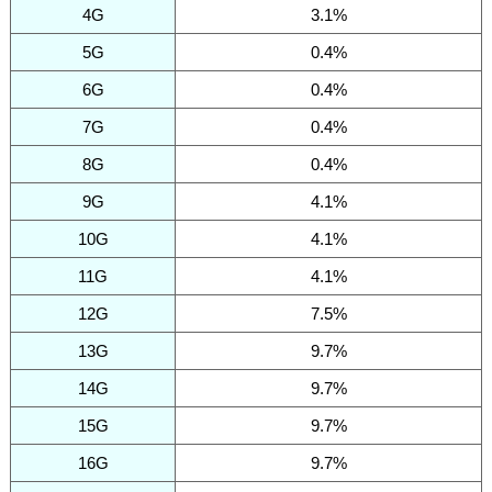
4G
3.1%
5G
0.4%
6G
0.4%
7G
0.4%
8G
0.4%
9G
4.1%
10G
4.1%
11G
4.1%
12G
7.5%
13G
9.7%
14G
9.7%
15G
9.7%
16G
9.7%