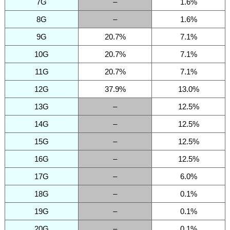
7G
–
1.6%
8G
–
1.6%
9G
20.7%
7.1%
10G
20.7%
7.1%
11G
20.7%
7.1%
12G
37.9%
13.0%
13G
–
12.5%
14G
–
12.5%
15G
–
12.5%
16G
–
12.5%
17G
–
6.0%
18G
–
0.1%
19G
–
0.1%
20G
–
0.1%