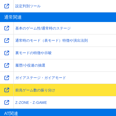
設定判別ツール
通常関連
基本のゲーム性/通常時のステージ
通常時のモード（表モード）特徴や演出法則
裏モードの特徴や示唆
履歴/小役連の抽選
ガイアステージ・ガイアモード
前兆ゲーム数の振り分け
Z-ZONE・Z-GAME
AT関連