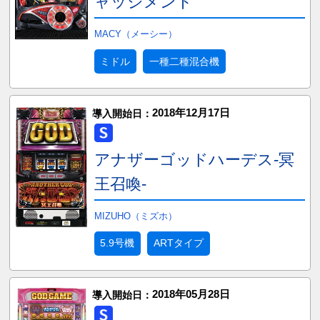
ャッジメント
MACY（メーシー）
ミドル
一種二種混合機
2018年12月17日
導入開始日：
アナザーゴッドハーデス-冥
王召喚-
MIZUHO（ミズホ）
5.9号機
ARTタイプ
2018年05月28日
導入開始日：