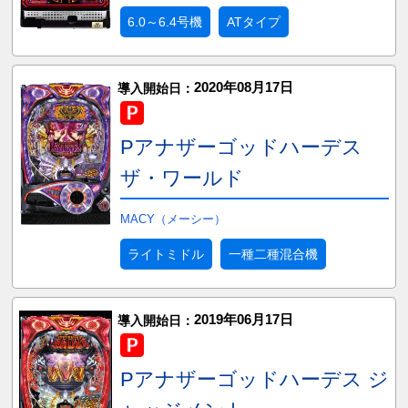
6.0～6.4号機
ATタイプ
2020年08月17日
導入開始日：
Pアナザーゴッドハーデス
ザ・ワールド
MACY（メーシー）
ライトミドル
一種二種混合機
2019年06月17日
導入開始日：
Pアナザーゴッドハーデス ジ