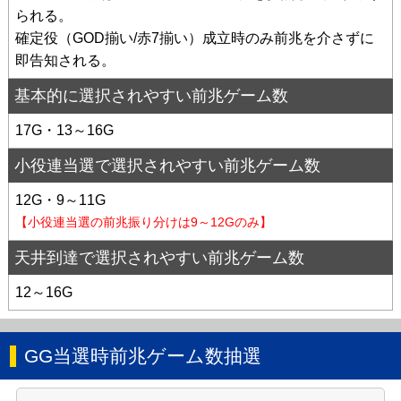
られる。
確定役（GOD揃い/赤7揃い）成立時のみ前兆を介さずに
即告知される。
基本的に選択されやすい前兆ゲーム数
17G・13～16G
小役連当選で選択されやすい前兆ゲーム数
12G・9～11G
【小役連当選の前兆振り分けは9～12Gのみ】
天井到達で選択されやすい前兆ゲーム数
12～16G
GG当選時前兆ゲーム数抽選