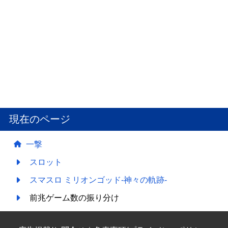
現在のページ
一撃
スロット
スマスロ ミリオンゴッド-神々の軌跡-
前兆ゲーム数の振り分け