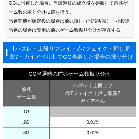
GGに当選した場合、当該遊技の成立役を参照して前兆ゲ
ーム数の振り分け抽選を行う。
当選契機が確定役の場合は前兆無し（当該告知）、小役連
当選の場合は専用の前兆ゲーム数振り分けが存在する。
【ハズレ・上段リプレイ・赤7フェイク・押し順
黄7・ガイアベル】でGG当選した場合の振り分け
GG当選時の前兆ゲーム数振り分け
ハズレ｜上段リプ
前兆
赤7フェイク｜押し順黄7
ゲーム数
ガイアベル
1G
–
2G
0.01%
3G
0.01%