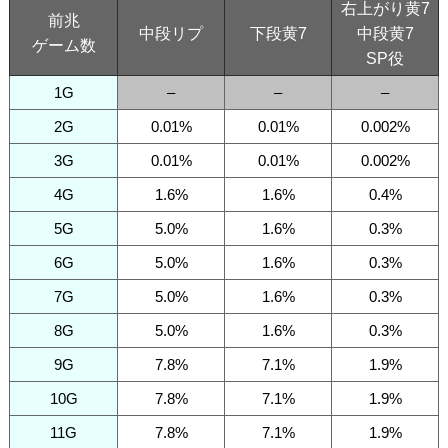
右上がり黄7
前兆
中段リプ
下段黄7
中段黄7
ゲーム数
SP役
1G
–
–
–
2G
0.01%
0.01%
0.002%
3G
0.01%
0.01%
0.002%
4G
1.6%
1.6%
0.4%
5G
5.0%
1.6%
0.3%
6G
5.0%
1.6%
0.3%
7G
5.0%
1.6%
0.3%
8G
5.0%
1.6%
0.3%
9G
7.8%
7.1%
1.9%
10G
7.8%
7.1%
1.9%
11G
7.8%
7.1%
1.9%