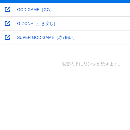
GOD GAME［GG］
G-ZONE［引き戻し］
SUPER GOD GAME［赤7揃い］
広告の下にリンクが続きます。