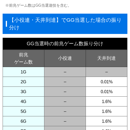
※前兆ゲーム数はGG当選遊技を含む。
【小役連・天井到達】でGG当選した場合の振り
分け
GG当選時の前兆ゲーム数振り分け
前兆
小役連
天井到達
ゲーム数
1G
–
–
2G
–
0.01%
3G
–
0.01%
4G
–
1.6%
5G
–
1.6%
6G
–
1.6%