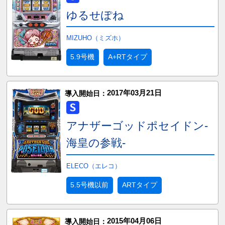
ゆるせぽね
MIZUHO（ミズホ）
5.9号機
A+RTタイプ
2017年03月21日
導入開始日：
アナザーゴッドポセイドン-
海皇の参戦-
ELECO（エレコ）
5.5号機以前
ARTタイプ
2015年04月06日
導入開始日：