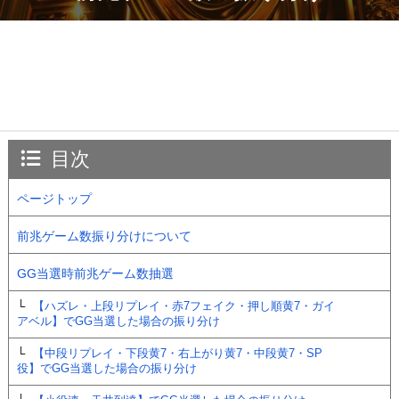
目次
ページトップ
前兆ゲーム数振り分けについて
GG当選時前兆ゲーム数抽選
【ハズレ・上段リプレイ・赤7フェイク・押し順黄7・ガイ
アベル】でGG当選した場合の振り分け
【中段リプレイ・下段黄7・右上がり黄7・中段黄7・SP
役】でGG当選した場合の振り分け