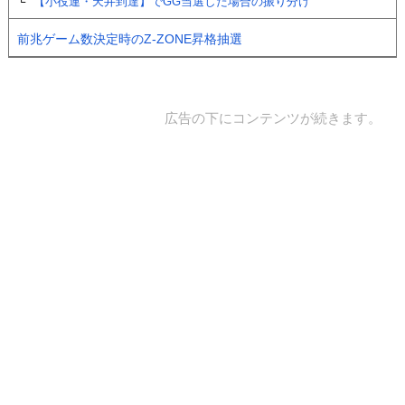
【小役連・天井到達】でGG当選した場合の振り分け
前兆ゲーム数決定時のZ-ZONE昇格抽選
広告の下にコンテンツが続きます。