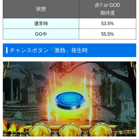
赤7 or GOD
状態
期待度
通常時
53.5%
GG中
55.5%
チャンスボタン「激熱」発生時