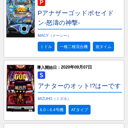
Pアナザーゴッドポセイド
ン-怒濤の神撃-
MACY（メーシー）
ミドル
一種二種混合機
遊タイム
2020年09月07日
導入開始日：
アナターのオット!?はーです
MIZUHO（ミズホ）
6.0～6.4号機
ATタイプ