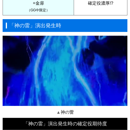
+金扉
確定役濃厚!?
（GG中限定）
「神の雷」演出発生時
▲神の雷
「神の雷」演出発生時の確定役期待度