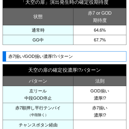
「天空の扉」演出発生時の確定役期待度
赤7 or GOD
状態
期待度
通常時
64.6%
GG中
67.7%
赤7揃い/GOD揃い濃厚!?パターン
天空の扉の確定役濃厚!?パターン
パターン
法則
左リール
GOD揃い
中段GOD停止
濃厚!?
赤7順押し平行テンパイ
赤7揃い
濃厚!?
（中段除く）
チャンスボタン経由