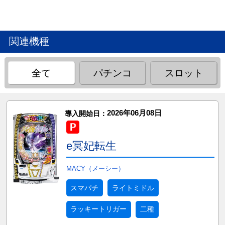
関連機種
全て
パチンコ
スロット
2026年06月08日
導入開始日：
e冥妃転生
MACY（メーシー）
スマパチ
ライトミドル
ラッキートリガー
二種