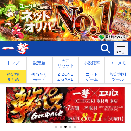
天井
トップ
設定差
小役確率
ユニメモ
リセット
確定役
初当たり
Z-ZONE
ゴッド
設定判別
まとめ
モード
Z-GAME
ゲーム
ツール