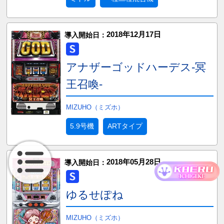
2018年12月17日
導入開始日：
アナザーゴッドハーデス-冥
王召喚-
MIZUHO（ミズホ）
5.9号機
ARTタイプ
2018年05月28日
導入開始日：
ゆるせぽね
MIZUHO（ミズホ）