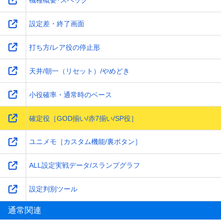
機種概要･スペック
設定差・終了画面
打ち方/レア役の停止形
天井/朝一（リセット）/やめどき
小役確率・通常時のベース
確定役［GOD揃い/赤7揃い/SP役］
ユニメモ［カスタム機能/裏ボタン］
ALL設定実戦データ/スランプグラフ
設定判別ツール
通常関連