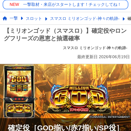
NEW
一撃取材・来店がスタートします！チェックしてね！
一撃
スロット
スマスロ ミリオンゴッド-神々の軌跡-
確
【ミリオンゴッド（スマスロ）】確定役やロン
グフリーズの恩恵と抽選確率
スマスロ ミリオンゴッド-神々の軌跡-
最終更新日
2026年06月19日
確定役［GOD揃い/赤7揃い/SP役］