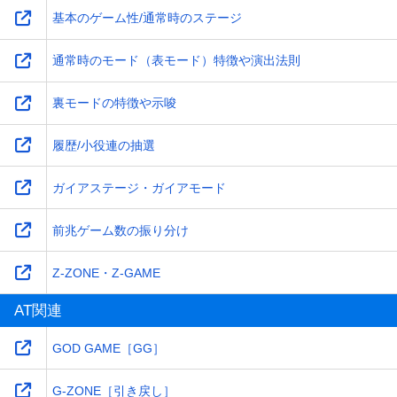
基本のゲーム性/通常時のステージ
通常時のモード（表モード）特徴や演出法則
裏モードの特徴や示唆
履歴/小役連の抽選
ガイアステージ・ガイアモード
前兆ゲーム数の振り分け
Z-ZONE・Z-GAME
AT関連
GOD GAME［GG］
G-ZONE［引き戻し］