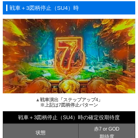
戦車＋3図柄停止（SU4）時
▲戦車演出「ステップアップ4」
※上記は7図柄停止パターン
戦車＋3図柄停止（SU4）時の確定役期待度
赤7 or GOD
状態
期待度