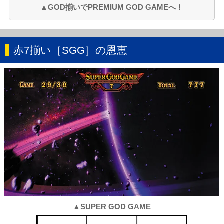
▲GOD揃いでPREMIUM GOD GAMEへ！
赤7揃い［SGG］の恩恵
▲SUPER GOD GAME