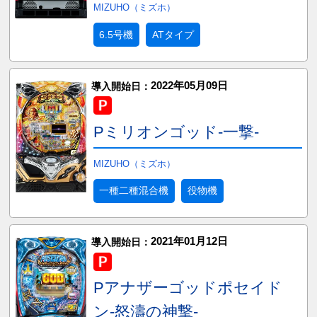
MIZUHO（ミズホ）
6.5号機
ATタイプ
2022年05月09日
導入開始日：
Pミリオンゴッド-一撃-
MIZUHO（ミズホ）
一種二種混合機
役物機
2021年01月12日
導入開始日：
Pアナザーゴッドポセイド
ン-怒濤の神撃-