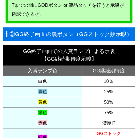
Tまでの間にGODボタン or 液晶タッチを行うと示唆が
確認できるぞ。
②GG終了画面の裏ボタン（GGストック数示唆）
GG終了画面での入賞ランプによる示唆
【GG継続期待度示唆】
入賞ランプ色
GG継続期待度
白色
10％
青色
25%
黄色
50%
緑色
75%
赤色
濃厚!?
GGストック
虹色