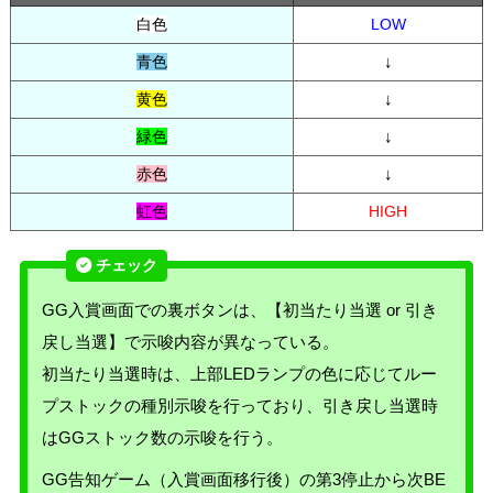
白色
LOW
青色
↓
黄色
↓
緑色
↓
赤色
↓
虹色
HIGH
GG入賞画面での裏ボタンは、【初当たり当選 or 引き
戻し当選】で示唆内容が異なっている。
初当たり当選時は、上部LEDランプの色に応じてルー
プストックの種別示唆を行っており、引き戻し当選時
はGGストック数の示唆を行う。
GG告知ゲーム（入賞画面移行後）の第3停止から次BE