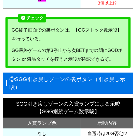
3個以上!?
GG終了画面での裏ボタンは、【GGストック数示唆】
を行っている。
GG最終ゲームの第3停止から次BETまでの間にGODボ
タン or 液晶タッチを行うと示唆が確認できるぞ。
③SGG引き戻しゾーンの裏ボタン（引き戻し示
唆）
SGG引き戻しゾーンの入賞ランプによる示唆
【SGG継続ゲーム数示唆】
入賞ランプ色
示唆内容
なし
当選時は20G否定!?