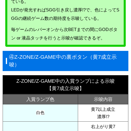
ている。
LEDが発光すればSGG引き戻し濃厚!?で、色によってS
GGの継続ゲーム数の期待度を示唆している。
毎ゲームのレバーオンから次BETまでの間にGODボタ
ン or 液晶タッチを行うと示唆が確認できるぞ。
④Z-ZONE/Z-GAME中の裏ボタン（黄7成立示
唆）
Z-ZONE/Z-GAME中の入賞ランプによる示唆
【黄7成立示唆】
入賞ランプ色
示唆内容
黄7以上成立
白色
濃厚!?
右上がり黄7