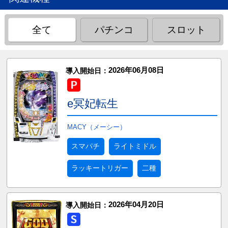
全て
パチンコ
スロット
2026年06月08日
導入開始日：
e冥妃転生
MACY（メーシー）
スマパチ
ライトミドル
ラッキートリガー
二種
2026年04月20日
導入開始日：