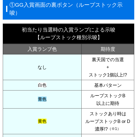
①GG入賞画面の裏ボタン（ループストック示
唆）
初当たり当選時の入賞ランプによる示唆
【ループストック種別示唆】
入賞ランプ色
期待度
裏天国での当選
なし
+
ストック1個以上!?
白色
基本パターン
ループストックB
青色
以上に期待
ストックあり時は
黄色
ループストックB or D
濃厚!?
（※1）