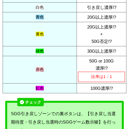
白色
引き戻し濃厚!?
青色
20G以上濃厚!?
20G以上濃厚!?
黄色
+
50G否定!?
緑色
30G以上濃厚!?
50G or 100G
濃厚!?
赤色
比率は1：1
虹色
100G濃厚!?
SGG引き戻しゾーンでの裏ボタンは、【引き戻し当選
期待度・引き戻し当選時のSGGゲーム数示唆】を行っ