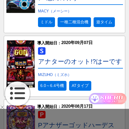
MACY（メーシー）
ミドル
一種二種混合機
遊タイム
2020年09月07日
導入開始日：
アナターのオット!?はーです
MIZUHO（ミズホ）
6.0～6.4号機
ATタイプ
2020年08月17日
導入開始日：
Pアナザーゴッドハーデス