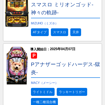
スマスロ ミリオンゴッド-
神々の軌跡-
MIZUHO（ミズホ）
ATタイプ
スマスロ
天井
2025年04月07日
導入開始日：
Pアナザーゴッドハーデス-獄
炎-
MACY（メーシー）
ライトミドル
ラッキートリガー
一種二種混合機