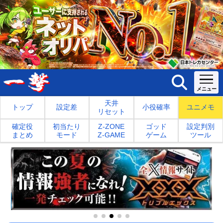
天井
トップ
設定差
小役確率
ユニメモ
リセット
確定役
初当たり
Z-ZONE
ゴッド
設定判別
まとめ
モード
Z-GAME
ゲーム
ツール