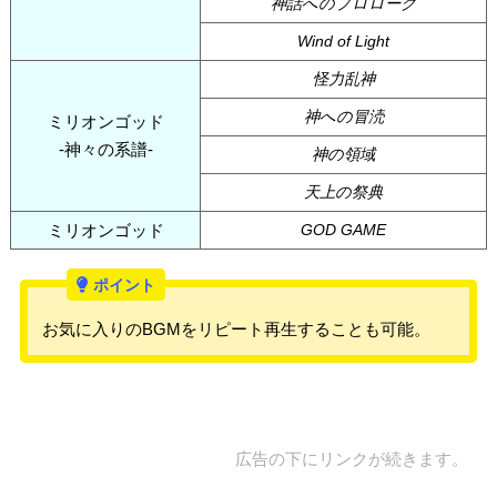
神話へのプロローグ
Wind of Light
怪力乱神
神への冒涜
ミリオンゴッド
-神々の系譜-
神の領域
天上の祭典
ミリオンゴッド
GOD GAME
お気に入りのBGMをリピート再生することも可能。
広告の下にリンクが続きます。