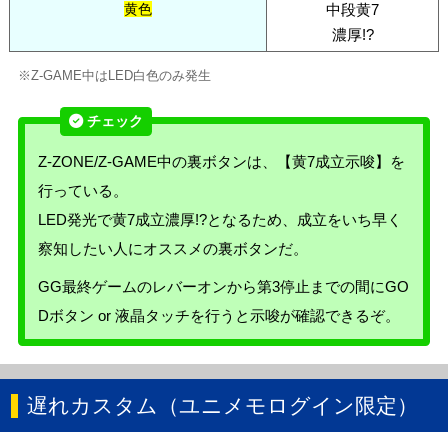
黄色
中段黄7
濃厚!?
※Z-GAME中はLED白色のみ発生
Z-ZONE/Z-GAME中の裏ボタンは、【黄7成立示唆】を
行っている。
LED発光で黄7成立濃厚!?となるため、成立をいち早く
察知したい人にオススメの裏ボタンだ。
GG最終ゲームのレバーオンから第3停止までの間にGO
Dボタン or 液晶タッチを行うと示唆が確認できるぞ。
遅れカスタム（ユニメモログイン限定）