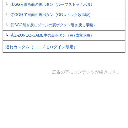
①GG入賞画面の裏ボタン（ループストック示唆）
②GG終了画面の裏ボタン（GGストック数示唆）
③SGG引き戻しゾーンの裏ボタン（引き戻し示唆）
④Z-ZONE/Z-GAME中の裏ボタン（黄7成立示唆）
遅れカスタム（ユニメモログイン限定）
広告の下にコンテンツが続きます。