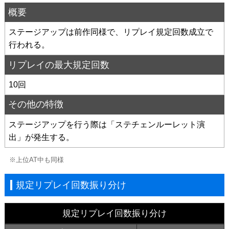
概要
ステージアップは前作同様で、リプレイ規定回数成立で
行われる。
リプレイの最大規定回数
10回
その他の特徴
ステージアップを行う際は「ステチェンルーレット演
出」が発生する。
※上位AT中も同様
規定リプレイ回数振り分け
規定リプレイ回数振り分け