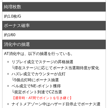
純増枚数
約1.0枚/G
ボーナス確率
約1/60
消化中の抽選
AT消化中は、以下の抽選を行っている。
リプレイ成立でステージの昇格抽選
└滞在ステージに応じてボーナス当選期待度が変化
ハズレ成立でカウンターが点灯
└5個点灯時にボーナス抽選
ベル成立でNE-ポイント獲得
└規定ポイント到達でCZ当選
【通常時・AT間でポイントを引き継ぐ】
ナイトメアゾーン中はハザード目停止でボーナス濃