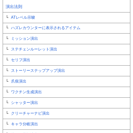
演出法則
ATレベル示唆
ハズレカウンターに表示されるアイテム
ミッション演出
ステチェンルーレット演出
セリフ演出
ストーリーステップアップ演出
爪痕演出
ワクチン生成演出
シャッター演出
クリーチャーナビ演出
キャラ分岐演出