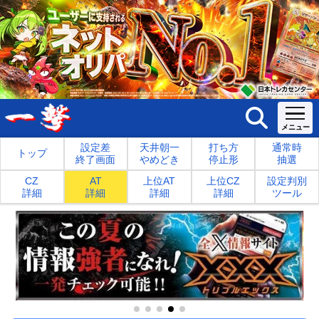
設定差
天井朝一
打ち方
通常時
トップ
終了画面
やめどき
停止形
抽選
CZ
AT
上位AT
上位CZ
設定判別
詳細
詳細
詳細
詳細
ツール