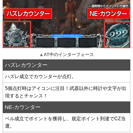
▲AT中のインターフェース
ハズレカウンター
ハズレ成立でカウンターが点灯。
5個点灯時はアイコンに注目！武器以外に時計や文字が出
現するとチャンス！
NE-カウンター
ベル成立でポイントを獲得し、規定ポイント到達でCZ当
選。