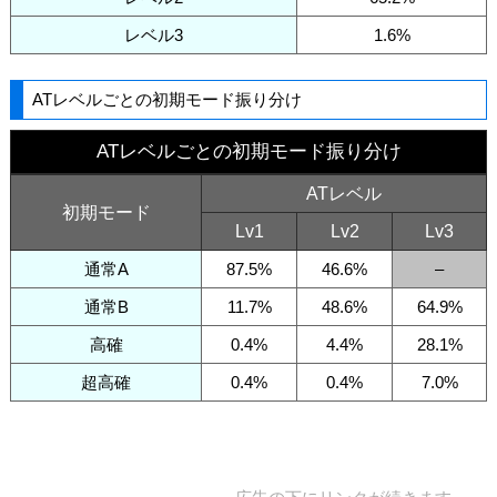
レベル3
1.6%
ATレベルごとの初期モード振り分け
ATレベルごとの初期モード振り分け
ATレベル
初期モード
Lv1
Lv2
Lv3
通常A
87.5%
46.6%
–
通常B
11.7%
48.6%
64.9%
高確
0.4%
4.4%
28.1%
超高確
0.4%
0.4%
7.0%