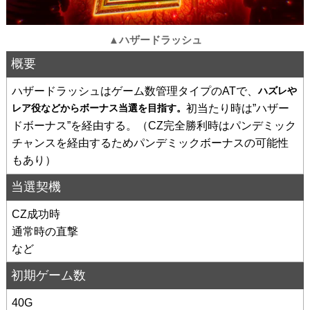
▲ハザードラッシュ
概要
ハザードラッシュはゲーム数管理タイプのATで、
ハズレや
初当たり時は”ハザー
レア役などからボーナス当選を目指す。
ドボーナス”を経由する。（CZ完全勝利時はパンデミック
チャンスを経由するためパンデミックボーナスの可能性
もあり）
当選契機
CZ成功時
通常時の直撃
など
初期ゲーム数
40G