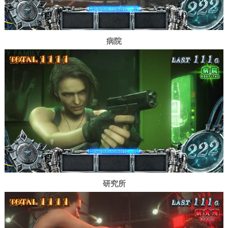
病院
研究所