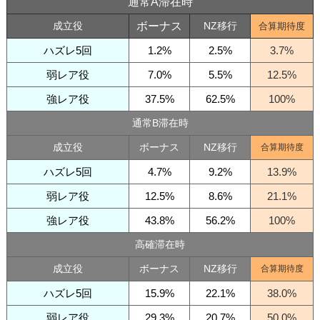
通常A滞在時
ボーナス
成立役
NZ移行
合算期待度
ハズレ5回
1.2%
2.5%
3.7%
弱レア役
7.0%
5.5%
12.5%
強レア役
37.5%
62.5%
100%
通常B滞在時
成立役
ボーナス
NZ移行
合算期待度
ハズレ5回
4.7%
9.2%
13.9%
弱レア役
12.5%
8.6%
21.1%
強レア役
43.8%
56.2%
100%
高確滞在時
成立役
ボーナス
NZ移行
合算期待度
ハズレ5回
15.9%
22.1%
38.0%
弱レア役
29.3%
20.7%
50.0%