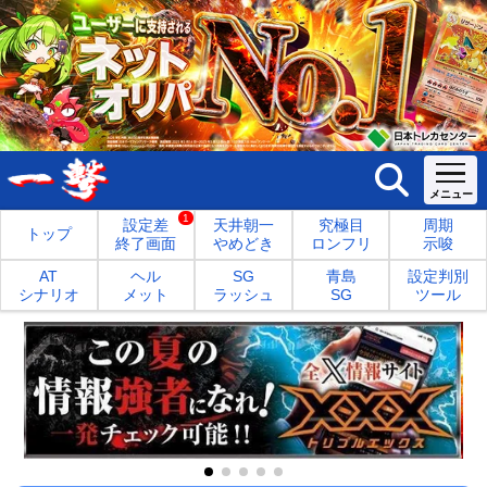
1
設定差
天井朝一
究極目
周期
トップ
終了画面
やめどき
ロンフリ
示唆
AT
ヘル
SG
青島
設定判別
シナリオ
メット
ラッシュ
SG
ツール