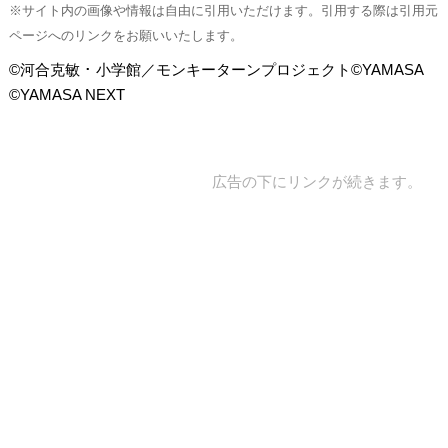
※サイト内の画像や情報は自由に引用いただけます。引用する際は引用元
ページへのリンクをお願いいたします。
©河合克敏 ･ 小学館／モンキーターンプロジェクト©YAMASA
©YAMASA NEXT
広告の下にリンクが続きます。