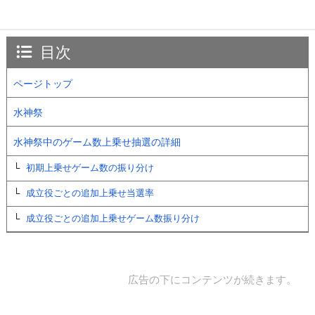
目次
ページトップ
水神祭
水神祭中のゲーム数上乗せ抽選の詳細
初期上乗せゲーム数の振り分け
成立役ごとの追加上乗せ当選率
成立役ごとの追加上乗せゲーム数振り分け
広告の下にコンテンツが続きます。