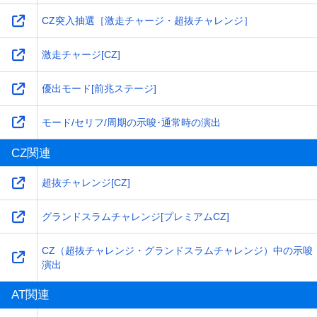
CZ突入抽選［激走チャージ・超抜チャレンジ］
激走チャージ[CZ]
優出モード[前兆ステージ]
モード/セリフ/周期の示唆･通常時の演出
CZ関連
超抜チャレンジ[CZ]
グランドスラムチャレンジ[プレミアムCZ]
CZ（超抜チャレンジ・グランドスラムチャレンジ）中の示唆
演出
AT関連