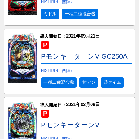
NISHIJIN（西陣）
ミドル
一種二種混合機
2021年09月21日
導入開始日：
PモンキーターンV GC250A
NISHIJIN（西陣）
一種二種混合機
甘デジ
遊タイム
2021年03月08日
導入開始日：
PモンキーターンV