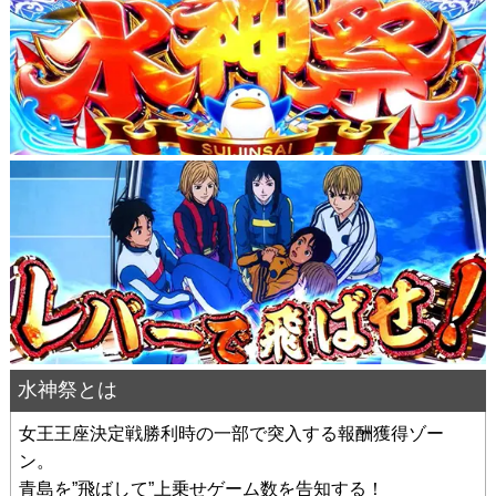
水神祭とは
女王王座決定戦勝利時の一部で突入する報酬獲得ゾー
ン。
青島を”飛ばして”上乗せゲーム数を告知する！