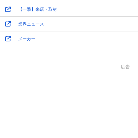
【一撃】来店・取材
業界ニュース
メーカー
広告