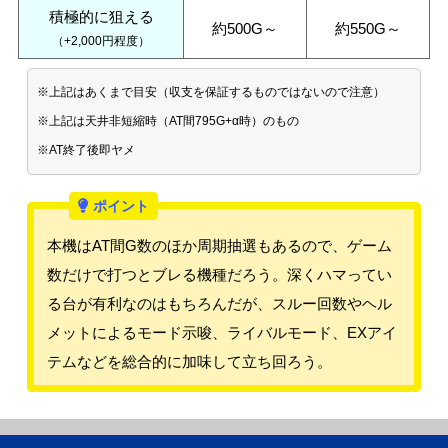
積極的に狙える
約500G～
約550G～
（+2,000円程度）
※上記はあくまで目安（収支を保証するものではないので注意）
※上記は天井非短縮時（AT間795G+α時）のもの
※AT終了後即ヤメ
本機はAT間G数のほか周期抽選もあるので、ゲーム
数だけで打つとブレる機種だろう。深くハマってい
る台が有利なのはもちろんだが、スルー回数やヘル
メットによるモード示唆、ライバルモード、EXアイ
テムなどを総合的に加味して立ち回ろう。