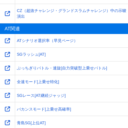
CZ（超抜チャレンジ・グランドスラムチャレンジ）中の示唆
演出
AT関連
ATシナリオ選択率（早見ページ）
SGラッシュ[AT]
ぶっちぎりバトル・連旋[自力突破型上乗せバトル]
全速モード[上乗せ特化]
SGレース[AT継続ジャッジ]
バカンスモード[上乗せ高確率]
青島SG[上位AT]