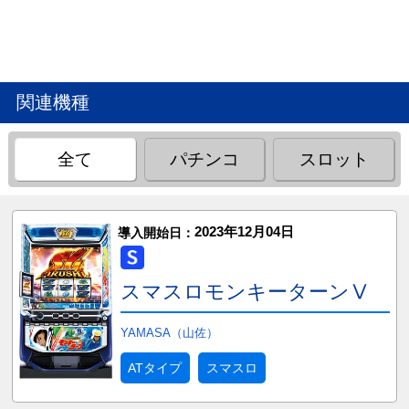
関連機種
全て
パチンコ
スロット
2023年12月04日
導入開始日：
スマスロモンキーターンⅤ
YAMASA（山佐）
ATタイプ
スマスロ