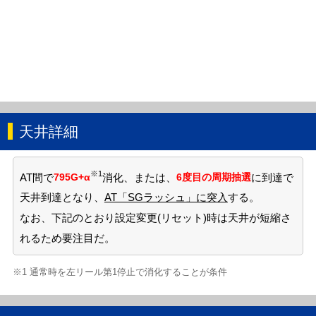
天井詳細
※1
AT間で
795G+α
消化、または、
6度目の周期抽選
に到達で
天井到達となり、
AT「SGラッシュ」に突入
する。
なお、下記のとおり設定変更(リセット)時は天井が短縮さ
れるため要注目だ。
※1 通常時を左リール第1停止で消化することが条件