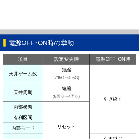
電源OFF･ON時の挙動
項目
設定変更時
電源OFF･ON時
短縮
天井ゲーム数
(795G⇒495G)
短縮
天井周期
(6周期⇒4周期)
引き継ぐ
内部状態
有利区間
リセット
内部モード
引き継ぐ