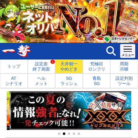
1
設定差
天井朝一
究極目
周期
トップ
終了画面
やめどき
ロンフリ
示唆
AT
ヘル
SG
青島
設定判別
シナリオ
メット
ラッシュ
SG
ツール