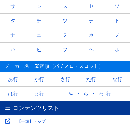
サ
シ
ス
セ
ソ
タ
チ
ツ
テ
ト
ナ
ニ
ヌ
ネ
ノ
ハ
ヒ
フ
ヘ
ホ
マ
ミ
ム
メ
モ
メーカー名 50音順（パチスロ・スロット）
ヤ
-
ユ
-
ヨ
あ行
か行
さ行
た行
な行
ラ
リ
ル
レ
ロ
は行
ま行
や・ら・わ行
コンテンツリスト
ワ
-
-
-
-
【一撃】トップ