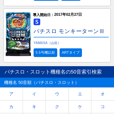
2017年02月27日
導入開始日：
パチスロ モンキーターンⅢ
YAMASA（山佐）
5.5号機以前
ARTタイプ
パチスロ・スロット機種名の50音索引検索
機種名 50音順（パチスロ・スロット）
ア
イ
ウ
エ
オ
カ
キ
ク
ケ
コ