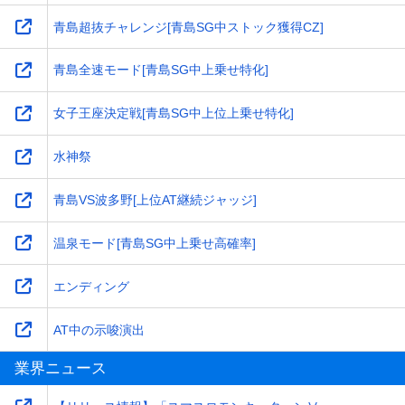
青島超抜チャレンジ[青島SG中ストック獲得CZ]
青島全速モード[青島SG中上乗せ特化]
女子王座決定戦[青島SG中上位上乗せ特化]
水神祭
青島VS波多野[上位AT継続ジャッジ]
温泉モード[青島SG中上乗せ高確率]
エンディング
AT中の示唆演出
業界ニュース