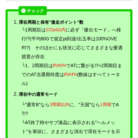
滞在周期と保有”激走ポイント”数
└1周期目は
222pt以内
に必ず「優出モード」へ移
行!?(平均80Gで規定pt到達/出玉率は100%OVE
R!?) そのほかにも状況に応じてさまざまな優遇
措置が存在
└1、2周期目は
約40%
でATに繋がる!?=2周期目ま
でのAT当選期待度は
約64%
(数値はすべてトータ
ル)
滞在中の通常モード
└”通常B”なら
3周期以内
に、”天国”なら
1周期
でA
T!?
└AT終了時やサブ液晶に表示される”ヘルメッ
ト”を筆頭に、さまざまな演出で滞在モードを示