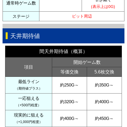
通常時ゲーム数
(表示上は0G)
ステージ
ピット周辺
天井期待値
間天井期待値（概算）
開始ゲーム数
項目
等価交換
5.6枚交換
最低ライン
約250G～
約350G～
（期待値プラス）
一応狙える
約320G～
約400G～
（+500円程度）
現実的に狙える
約400G～
約450G～
（+1,000円程度）