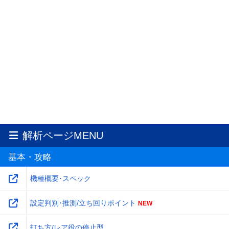
解析ページMENU
基本・攻略
機種概要･スペック
設定判別･推測/立ち回りポイント
打ち方/レア役の停止型