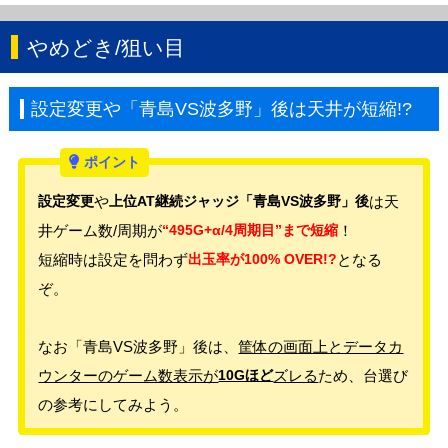
やめどき/狙い目
設定変更や「青島VS波多野」後は天井が短縮!?
設定変更
や
上位AT継続ジャッジ「青島VS波多野」後
は天
井ゲーム数/周期が
“495G+α/4周期目”まで短縮
！
短縮時は設定を問わず
出玉率が100% OVER!?
となる
ぞ。
なお「青島VS波多野」後は、
筐体の画面上とデータカ
ウンターのゲーム数表示が
10Gほど
ズレる
ため、台選び
の参考にしてみよう。