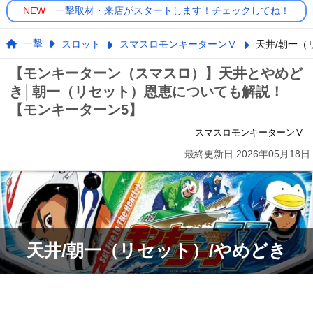
NEW
一撃取材・来店がスタートします！チェックしてね！
一撃
スロット
スマスロモンキーターンⅤ
天井/朝一（
【モンキーターン（スマスロ）】天井とやめど
き│朝一（リセット）恩恵についても解説！
【モンキーターン5】
スマスロモンキーターンⅤ
最終更新日
2026年05月18日
天井/朝一（リセット）/やめどき