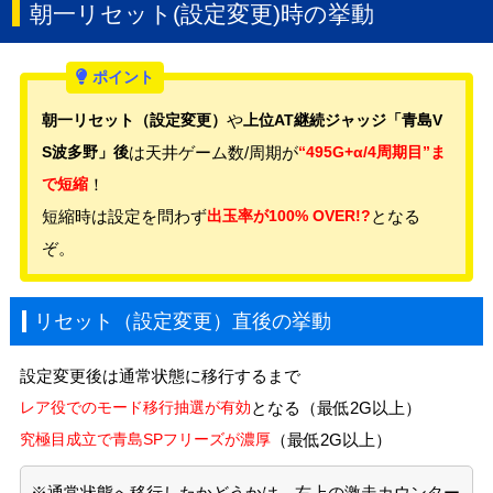
朝一リセット(設定変更)時の挙動
朝一リセット（設定変更）
や
上位AT継続ジャッジ「青島V
S波多野」後
は天井ゲーム数/周期が
“495G+α/4周期目”ま
で短縮
！
短縮時は設定を問わず
出玉率が100% OVER!?
となる
ぞ。
リセット（設定変更）直後の挙動
設定変更後は通常状態に移行するまで
レア役でのモード移行抽選が有効
となる（最低2G以上）
究極目成立で青島SPフリーズが濃厚
（最低2G以上）
※通常状態へ移行したかどうかは、右上の激走カウンター