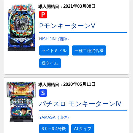
2021年03月08日
導入開始日：
PモンキーターンV
NISHIJIN（西陣）
ライトミドル
一種二種混合機
遊タイム
2020年05月11日
導入開始日：
パチスロ モンキーターンⅣ
YAMASA（山佐）
6.0～6.4号機
ATタイプ