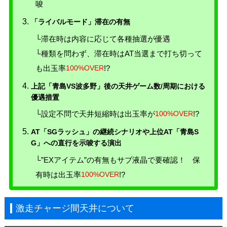
唆
「ライバルモード」滞在の有無
└滞在時は内容に応じて各種抽選が優遇
└種類を問わず、滞在時はAT当選まで打ち切って
も出玉率
100%OVER
!?
上記「青島VS波多野」後の天井ゲーム数/周期における
優遇措置
└設定不問で天井短縮時は出玉率が
100%OVER
!?
AT「SGラッシュ」の継続シナリオや上位AT「青島S
G」への直行を示唆する演出
└”EXアイテム”の有無もサブ液晶で要確認！ 保
有時は出玉率
100%OVER
!?
激走チャージ間天井について