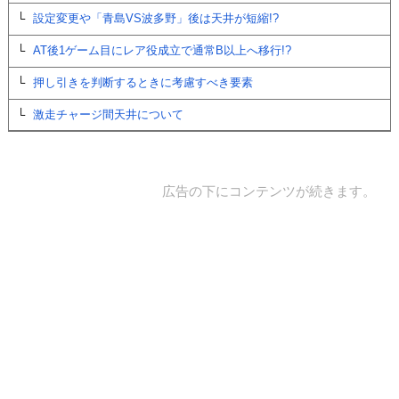
設定変更や「青島VS波多野」後は天井が短縮!?
AT後1ゲーム目にレア役成立で通常B以上へ移行!?
押し引きを判断するときに考慮すべき要素
激走チャージ間天井について
広告の下にコンテンツが続きます。