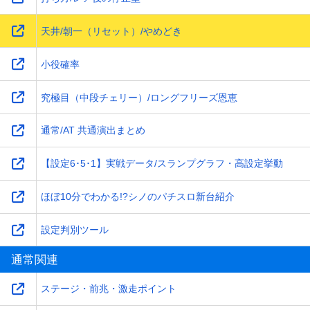
天井/朝一（リセット）/やめどき
小役確率
究極目（中段チェリー）/ロングフリーズ恩恵
通常/AT 共通演出まとめ
【設定6･5･1】実戦データ/スランプグラフ・高設定挙動
ほぼ10分でわかる!?シノのパチスロ新台紹介
設定判別ツール
通常関連
ステージ・前兆・激走ポイント