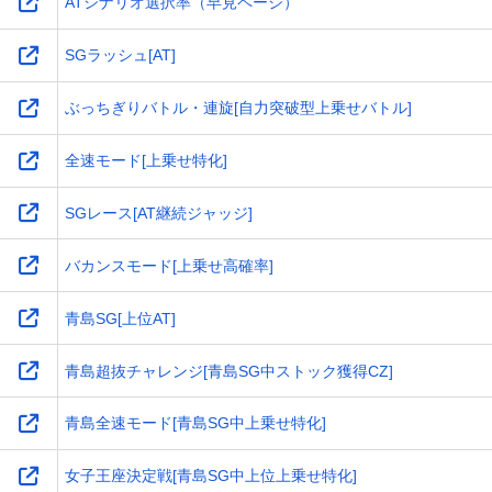
ATシナリオ選択率（早見ページ）
SGラッシュ[AT]
ぶっちぎりバトル・連旋[自力突破型上乗せバトル]
全速モード[上乗せ特化]
SGレース[AT継続ジャッジ]
バカンスモード[上乗せ高確率]
青島SG[上位AT]
青島超抜チャレンジ[青島SG中ストック獲得CZ]
青島全速モード[青島SG中上乗せ特化]
女子王座決定戦[青島SG中上位上乗せ特化]