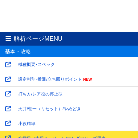
解析ページMENU
基本・攻略
機種概要･スペック
設定判別･推測/立ち回りポイント
打ち方/レア役の停止型
天井/朝一（リセット）/やめどき
小役確率