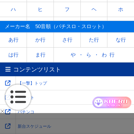
ハ
ヒ
フ
ヘ
ホ
マ
ミ
ム
メ
モ
メーカー名 50音順（パチスロ・スロット）
ヤ
-
ユ
-
ヨ
あ行
か行
さ行
た行
な行
ラ
リ
ル
レ
ロ
は行
ま行
や・ら・わ行
コンテンツリスト
ワ
-
-
-
-
【一撃】トップ
スロット
パチンコ
新台スケジュール