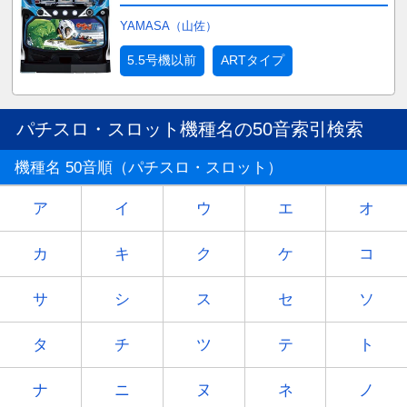
YAMASA（山佐）
5.5号機以前
ARTタイプ
パチスロ・スロット機種名の50音索引検索
機種名 50音順（パチスロ・スロット）
ア
イ
ウ
エ
オ
カ
キ
ク
ケ
コ
サ
シ
ス
セ
ソ
タ
チ
ツ
テ
ト
ナ
ニ
ヌ
ネ
ノ