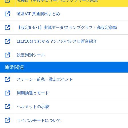
究極目（中段チェリー）/ロングフリーズ恩恵
通常/AT 共通演出まとめ
【設定6･5･1】実戦データ/スランプグラフ・高設定挙動
ほぼ10分でわかる!?シノのパチスロ新台紹介
設定判別ツール
通常関連
ステージ・前兆・激走ポイント
周期抽選とモード
ヘルメットの示唆
ライバルモードについて