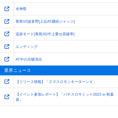
水神祭
青島VS波多野[上位AT継続ジャッジ]
温泉モード[青島SG中上乗せ高確率]
エンディング
AT中の示唆演出
業界ニュース
【リリース情報】「スマスロモンキーターンⅤ」
【イベント参加レポート】「パチスロサミット2023 in 秋葉
原」