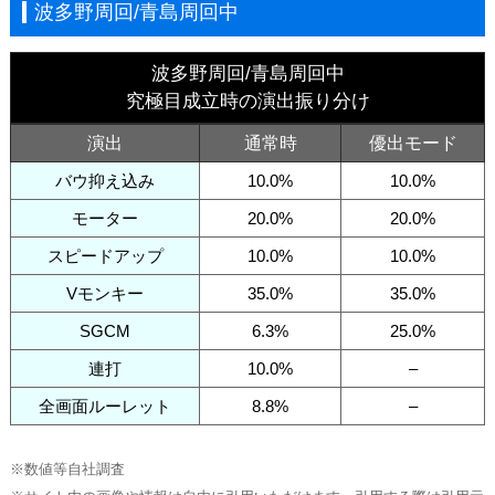
波多野周回/青島周回中
波多野周回/青島周回中
究極目成立時の演出振り分け
演出
通常時
優出モード
バウ抑え込み
10.0%
10.0%
モーター
20.0%
20.0%
スピードアップ
10.0%
10.0%
Vモンキー
35.0%
35.0%
SGCM
6.3%
25.0%
連打
10.0%
–
全画面ルーレット
8.8%
–
※数値等自社調査