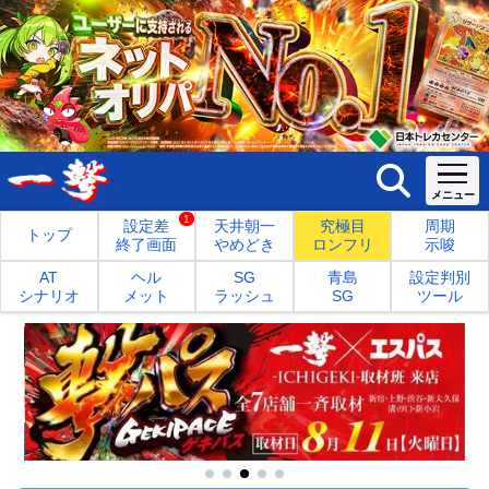
1
設定差
天井朝一
究極目
周期
トップ
終了画面
やめどき
ロンフリ
示唆
AT
ヘル
SG
青島
設定判別
シナリオ
メット
ラッシュ
SG
ツール