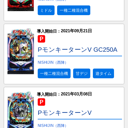
ミドル
一種二種混合機
2021年09月21日
導入開始日：
PモンキーターンV GC250A
NISHIJIN（西陣）
一種二種混合機
甘デジ
遊タイム
2021年03月08日
導入開始日：
PモンキーターンV
NISHIJIN（西陣）