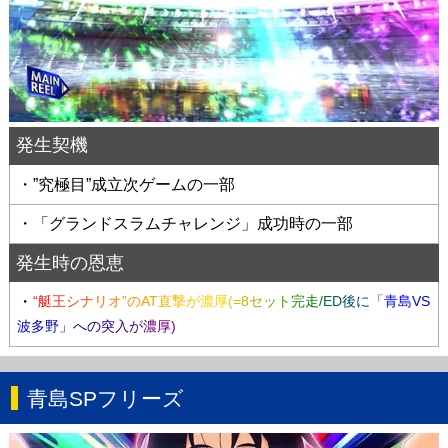
発生契機
・”究極目”成立次ゲームの一部
・「グランドスラムチャレンジ」成功時の一部
発生時の恩恵
・
“艇王シナリオ”のAT直撃が濃厚(=8セット完走/ED後に「青島VS
波多野」への突入が濃厚)
青島SPフリーズ