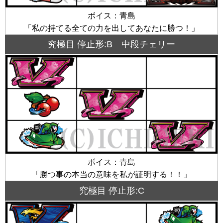
ボイス：青島
「私の持てる全ての力を出してあなたに勝つ！」
究極目 停止形:B 中段チェリー
ボイス：青島
「勝つ事の本当の意味を私が証明する！！」
究極目 停止形:C