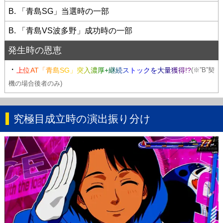
B. 「青島SG」当選時の一部
B. 「青島VS波多野」成功時の一部
発生時の恩恵
・
上位AT「青島SG」突入濃厚+継続ストックを大量獲得!?
(※”B”契
機の場合後者のみ)
究極目成立時の演出振り分け