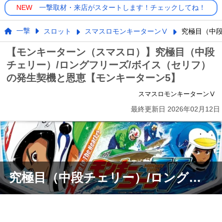
NEW
一撃取材・来店がスタートします！チェックしてね！
一撃
スロット
スマスロモンキーターンⅤ
究極目（中段
【モンキーターン（スマスロ）】究極目（中段
チェリー）/ロングフリーズ/ボイス（セリフ）
の発生契機と恩恵【モンキーターン5】
スマスロモンキーターンⅤ
最終更新日
2026年02月12日
究極目（中段チェリー）/ロングフリーズ恩恵