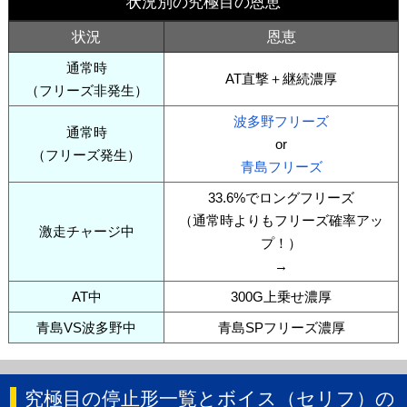
状況別の究極目の恩恵
状況
恩恵
通常時
AT直撃＋継続濃厚
（フリーズ非発生）
波多野フリーズ
通常時
or
（フリーズ発生）
青島フリーズ
33.6%でロングフリーズ
（通常時よりもフリーズ確率アッ
激走チャージ中
プ！）
→
AT中
300G上乗せ濃厚
青島VS波多野中
青島SPフリーズ濃厚
究極目の停止形一覧とボイス（セリフ）の