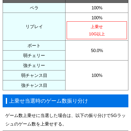
ペラ
100%
100%
リプレイ
上乗せ
10G以上
ボート
50.0%
弱チェリー
強チェリー
弱チャンス目
100%
強チャンス目
上乗せ当選時のゲーム数振り分け
ゲーム数上乗せに当選した場合は、以下の振り分けでSGラッ
シュのゲーム数を上乗せする。