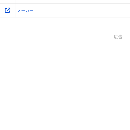
メーカー
広告