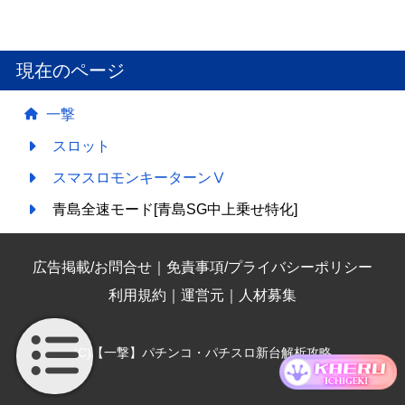
現在のページ
一撃
スロット
スマスロモンキーターンⅤ
青島全速モード[青島SG中上乗せ特化]
広告掲載/お問合せ
｜
免責事項/プライバシーポリシー
利用規約
｜
運営元
｜
人材募集
(C)【一撃】パチンコ・パチスロ新台解析攻略