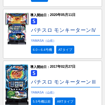
2020年05月11日
導入開始日：
パチスロ モンキーターンⅣ
YAMASA（山佐）
6.0～6.4号機
ATタイプ
2017年02月27日
導入開始日：
パチスロ モンキーターンⅢ
YAMASA（山佐）
5.5号機以前
ARTタイプ