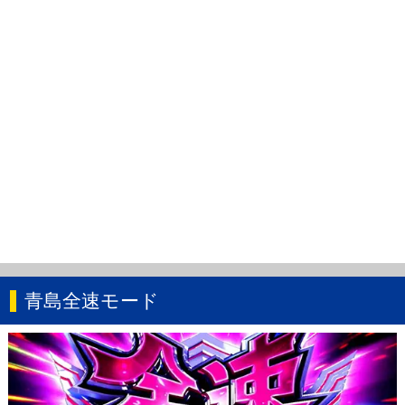
青島全速モード