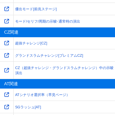
優出モード[前兆ステージ]
モード/セリフ/周期の示唆･通常時の演出
CZ関連
超抜チャレンジ[CZ]
グランドスラムチャレンジ[プレミアムCZ]
CZ（超抜チャレンジ・グランドスラムチャレンジ）中の示唆
演出
AT関連
ATシナリオ選択率（早見ページ）
SGラッシュ[AT]