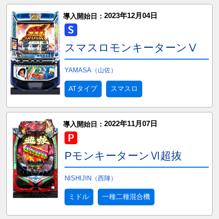
2023年12月04日
導入開始日：
スマスロモンキーターンⅤ
YAMASA（山佐）
ATタイプ
スマスロ
2022年11月07日
導入開始日：
PモンキーターンⅥ超抜
NISHIJIN（西陣）
ミドル
一種二種混合機