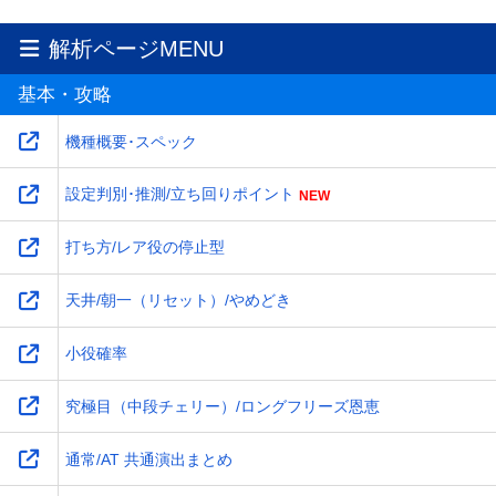
解析ページMENU
基本・攻略
機種概要･スペック
設定判別･推測/立ち回りポイント
打ち方/レア役の停止型
天井/朝一（リセット）/やめどき
小役確率
究極目（中段チェリー）/ロングフリーズ恩恵
通常/AT 共通演出まとめ