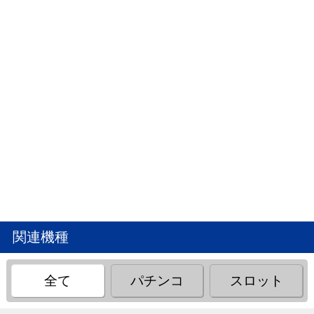
関連機種
全て
パチンコ
スロット