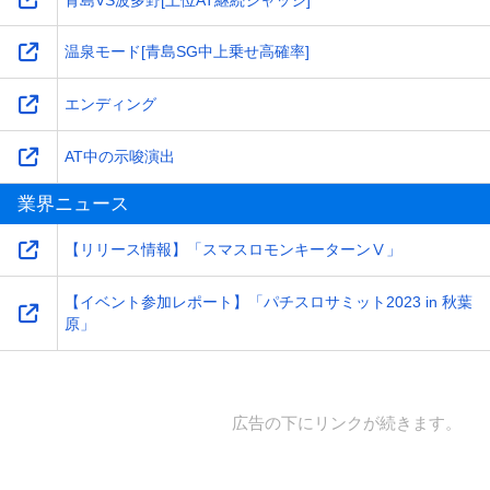
温泉モード[青島SG中上乗せ高確率]
エンディング
AT中の示唆演出
業界ニュース
【リリース情報】「スマスロモンキーターンⅤ」
【イベント参加レポート】「パチスロサミット2023 in 秋葉
原」
広告の下にリンクが続きます。