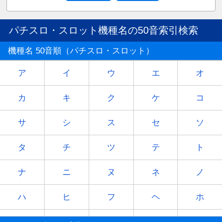
パチスロ・スロット機種名の50音索引検索
機種名 50音順（パチスロ・スロット）
ア
イ
ウ
エ
オ
カ
キ
ク
ケ
コ
サ
シ
ス
セ
ソ
タ
チ
ツ
テ
ト
ナ
ニ
ヌ
ネ
ノ
ハ
ヒ
フ
ヘ
ホ
マ
ミ
ム
メ
モ