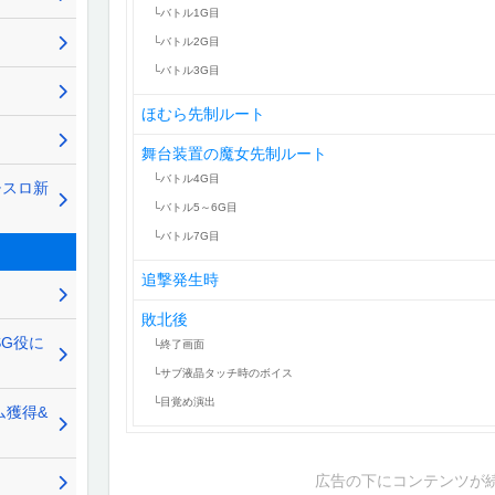
└バトル1G目
└バトル2G目
└バトル3G目
ほむら先制ルート
舞台装置の魔女先制ルート
└バトル4G目
チスロ新
└バトル5～6G目
└バトル7G目
追撃発生時
敗北後
SG役に
└終了画面
└サブ液晶タッチ時のボイス
└目覚め演出
ム獲得&
広告の下にコンテンツが