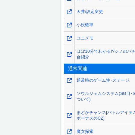
天井/設定変更
小役確率
ユニメモ
ほぼ10分でわかる!?シノのパ
台紹介
通常関連
通常時のゲーム性･ステージ
ソウルジェムシステム(SG目･
ついて)
まどかチャンス[バトルアイテ
ボーナスのCZ]
魔女探索