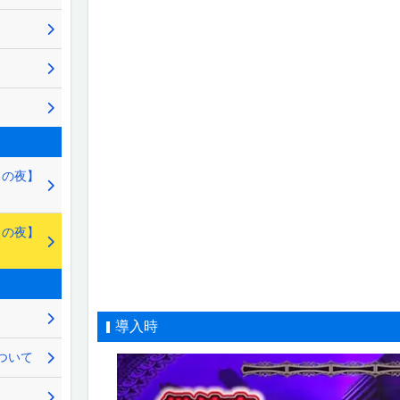
スの夜】
スの夜】
導入時
ついて