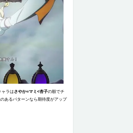
キャラは
さやか=マミ<杏子
の順でチ
気のあるパターンなら期待度がアップ