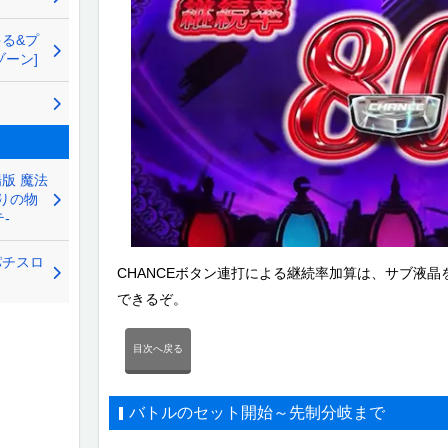
る&プ
ーン]
版 魔法
りの物
-
パチスロ
CHANCEボタン連打による継続率加算は、サブ液
できるぞ。
目次へ戻る
バトルのセット開始～先制分岐まで