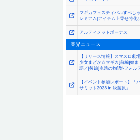
マギカフェスティバルすぺしゃ
レミアム[アイテム上乗せ特化ゾ
アルティメットボーナス
業界ニュース
【リリース情報】スマスロ劇場
少女まどか☆マギカ[前編]始ま
語／[後編]永遠の物語f-フォルテ
【イベント参加レポート】「
サミット2023 in 秋葉原」