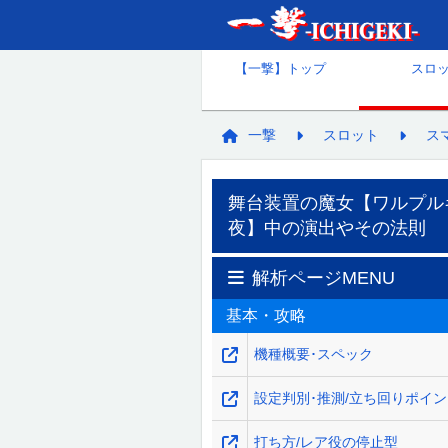
【一撃】トップ
スロ
一撃
スロット
ス
舞台装置の魔女【ワルプル
夜】中の演出やその法則
解析ページMENU
基本・攻略
機種概要･スペック
設定判別･推測/立ち回りポイ
打ち方/レア役の停止型