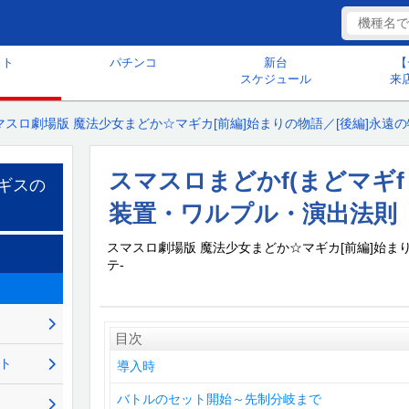
ット
パチンコ
新台
【
スケジュール
来
マスロ劇場版 魔法少女まどか☆マギカ[前編]始まりの物語／[後編]永遠の物
スマスロまどかf(まどマギf・
ギスの
装置・ワルプル・演出法則
スマスロ劇場版 魔法少女まどか☆マギカ[前編]始まり
テ-
目次
ント
導入時
バトルのセット開始～先制分岐まで