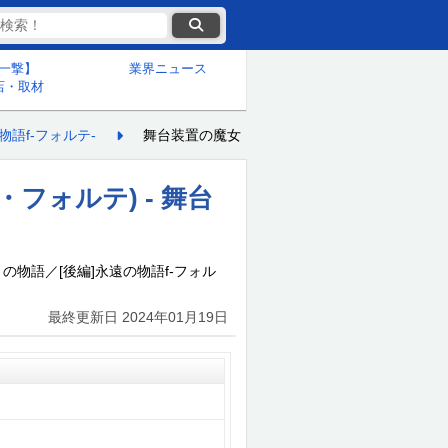
一撃】
業界ニュース
店・取材
語f-フォルテ-
舞台装置の魔女【ワルプルギスの夜】中の演出
フォルテ) - 舞台
の物語／[後編]永遠の物語f-フォル
最終更新日
2024年01月19日