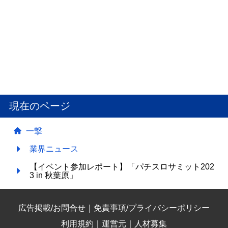
2026.01.15.(木)
更新
現在のページ
「eフィーバーキン肉マン」プレス発表会レポート
一撃
業界ニュース
【イベント参加レポート】「パチスロサミット202
3 in 秋葉原」
広告掲載/お問合せ
｜
免責事項/プライバシーポリシー
利用規約
｜
運営元
｜
人材募集