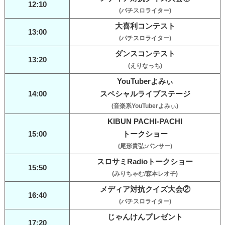
12:10
(パチスロライター)
大喜利コンテスト
13:00
(パチスロライター)
ダンスコンテスト
13:20
(えりなっち)
YouTuberよみぃ
14:00
スペシャルライブステージ
(音楽系YouTuberよみぃ)
KIBUN PACHI-PACHI
15:00
トークショー
(尾形貴弘:パンサー)
スロサミRadioトークショー
15:50
(みりちゃむ/森本レオ子)
メディア対抗クイズ大会②
16:40
(パチスロライター)
じゃんけんプレゼント
17:20