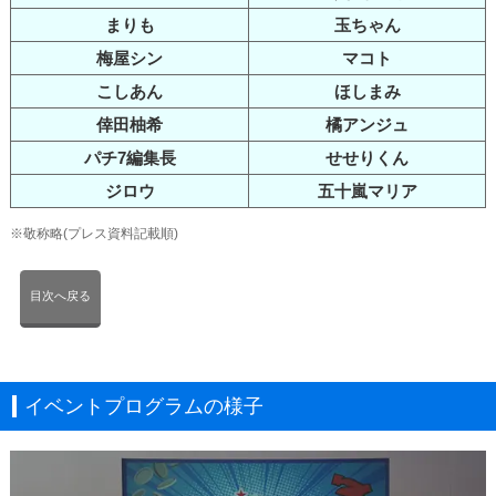
まりも
玉ちゃん
梅屋シン
マコト
こしあん
ほしまみ
倖田柚希
橘アンジュ
パチ7編集長
せせりくん
ジロウ
五十嵐マリア
※敬称略(プレス資料記載順)
目次へ戻る
イベントプログラムの様子