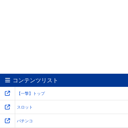
2025.08.09.(土)
更新
【イベントレポート】みんなのパチンコ・パチスロ
サミット 2025
コンテンツリスト
【一撃】トップ
2026.07.10.(金)
更新
スロット
ニューギンが新筐体「MIRAI-H」第2弾『L魔法少女
にあこがれて』を発表
パチンコ