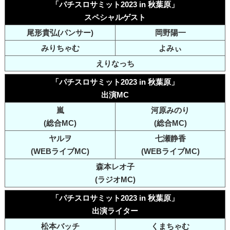
「パチスロサミット2023 in 秋葉原」
スペシャルゲスト
尾形貴弘(パンサー)
岡野陽一
みりちゃむ
よみぃ
えりなっち
「パチスロサミット2023 in 秋葉原」
出演MC
嵐
河原みのり
(総合MC)
(総合MC)
ヤルヲ
七瀬静香
(WEBライブMC)
(WEBライブMC)
森本レオ子
(ラジオMC)
「パチスロサミット2023 in 秋葉原」
出演ライター
松本バッチ
くまちゃむ