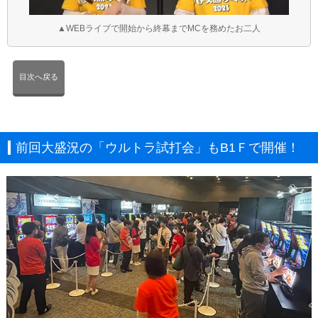
▲WEBライブで開始から終幕までMCを務めたお二人
目次へ戻る
前回大盛況の「ウルトラ試打会」もB1Ｆで開催！