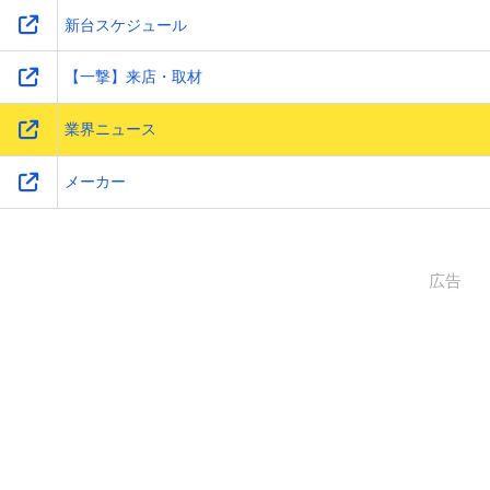
新台スケジュール
【一撃】来店・取材
業界ニュース
メーカー
広告
2026.07.24.(金)
更新
「スマスロ ストリートファイター6」の実機をCAP
COM STOREで先行展示