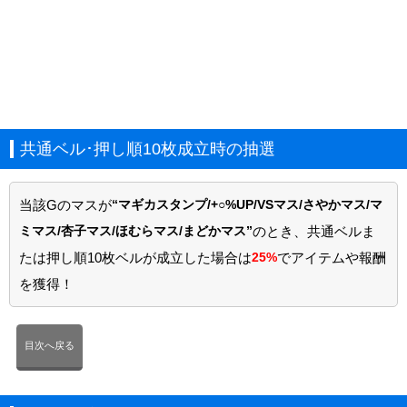
共通ベル･押し順10枚成立時の抽選
当該Gのマスが
“マギカスタンプ/+○%UP/VSマス/さやかマス/マ
ミマス/杏子マス/ほむらマス/まどかマス”
のとき、共通ベルま
たは押し順10枚ベルが成立した場合は
25%
でアイテムや報酬
を獲得！
目次へ戻る