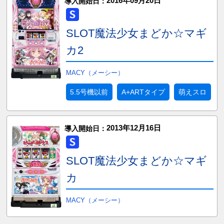
2016年09月20日
導入開始日：
SLOT魔法少女まどか☆マギ
カ2
MACY（メーシー）
5.5号機以前
A+ARTタイプ
萌えスロ
2013年12月16日
導入開始日：
SLOT魔法少女まどか☆マギ
カ
MACY（メーシー）