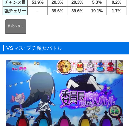
チャンス目
53.9%
20.3%
20.3%
5.3%
0.2%
強チェリー
–
39.6%
39.6%
19.1%
1.7%
目次へ戻る
VSマス･プチ魔女バトル