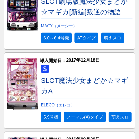
SLOT劇場版魔法少女まどか
☆マギカ[新編]叛逆の物語
MACY（メーシー）
6.0～6.4号機
ATタイプ
萌えスロ
2017年12月18日
導入開始日：
SLOT魔法少女まどか☆マギ
カA
ELECO（エレコ）
5.9号機
ノーマル(A)タイプ
萌えスロ