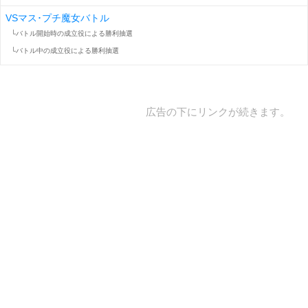
VSマス･プチ魔女バトル
└バトル開始時の成立役による勝利抽選
└バトル中の成立役による勝利抽選
広告の下にリンクが続きます。