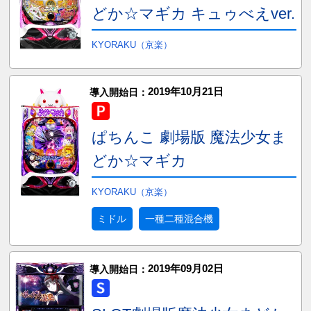
どか☆マギカ キュゥべえver.
KYORAKU（京楽）
2019年10月21日
導入開始日：
ぱちんこ 劇場版 魔法少女ま
どか☆マギカ
KYORAKU（京楽）
ミドル
一種二種混合機
2019年09月02日
導入開始日：