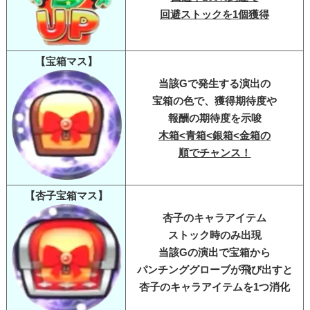
回避ストックを1個獲得
【宝箱マス】
当該Gで発生する演出の
宝箱の色で、獲得期待度や
報酬の期待度を示唆
木箱<青箱<銀箱<金箱の
順でチャンス！
【杏子宝箱マス】
杏子のキャラアイテム
ストック時のみ出現
当該Gの演出で宝箱から
パンチンググローブが飛び出すと
杏子のキャラアイテムを1つ消化