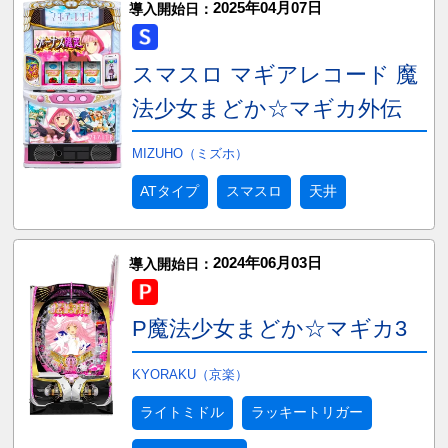
2025年04月07日
導入開始日：
スマスロ マギアレコード 魔
法少女まどか☆マギカ外伝
MIZUHO（ミズホ）
ATタイプ
スマスロ
天井
2024年06月03日
導入開始日：
P魔法少女まどか☆マギカ3
KYORAKU（京楽）
ライトミドル
ラッキートリガー