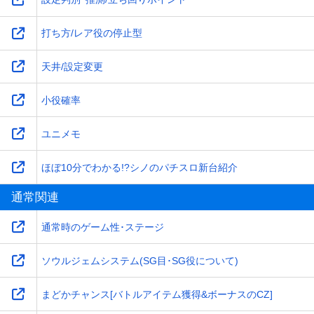
打ち方/レア役の停止型
天井/設定変更
小役確率
ユニメモ
ほぼ10分でわかる!?シノのパチスロ新台紹介
通常関連
通常時のゲーム性･ステージ
ソウルジェムシステム(SG目･SG役について)
まどかチャンス[バトルアイテム獲得&ボーナスのCZ]