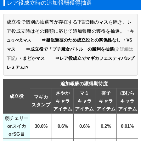
レア役成立時の追加報酬獲得抽選
成立役で個別の抽選等が存在する下記3種のマスを除き、レ
ア役成立時はその種類に応じて追加報酬の獲得を抽選。
・キ
⇒擬似遊技のため成立役との関係性なし
・VS
ュゥべえマス
マス
⇒成立役で「プチ魔女バトル」の勝利を抽選
(※詳細は
下記)
・まどかマス
⇒レア役成立でマギカフェスティバルプ
レミアム!?
追加報酬の獲得期待度
さやか
マミ
杏子
ほむら
成立役
マギカ
キャラ
キャラ
キャラ
キャラ
スタンプ
アイテム
アイテム
アイテム
アイテム
弱チェリー
orスイカ
30.6%
0.6%
0.6%
0.2%
0.01%
orSG目