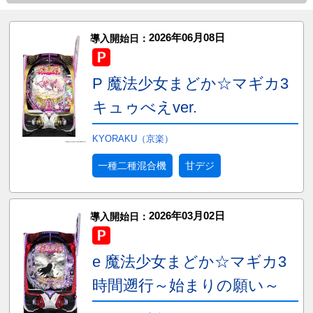
2026年06月08日
導入開始日：
P 魔法少女まどか☆マギカ3
キュゥべえver.
KYORAKU（京楽）
一種二種混合機
甘デジ
2026年03月02日
導入開始日：
e 魔法少女まどか☆マギカ3
時間遡行～始まりの願い～