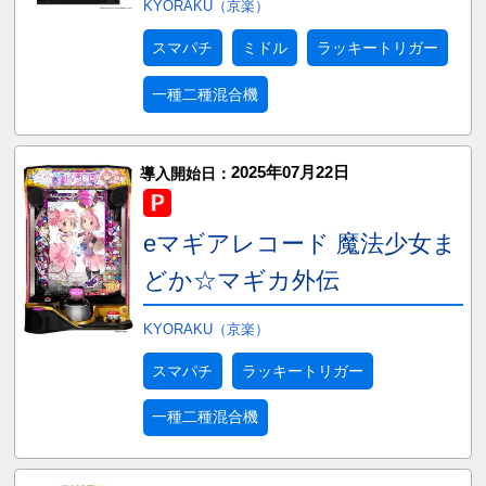
KYORAKU（京楽）
スマパチ
ミドル
ラッキートリガー
一種二種混合機
2025年07月22日
導入開始日：
eマギアレコード 魔法少女ま
どか☆マギカ外伝
KYORAKU（京楽）
スマパチ
ラッキートリガー
一種二種混合機