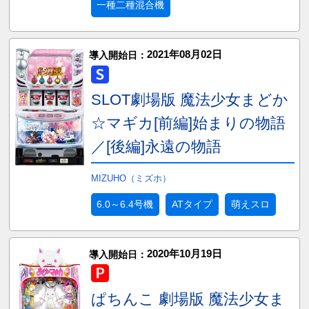
一種二種混合機
2021年08月02日
導入開始日：
SLOT劇場版 魔法少女まどか
☆マギカ[前編]始まりの物語
／[後編]永遠の物語
MIZUHO（ミズホ）
6.0～6.4号機
ATタイプ
萌えスロ
2020年10月19日
導入開始日：
ぱちんこ 劇場版 魔法少女ま