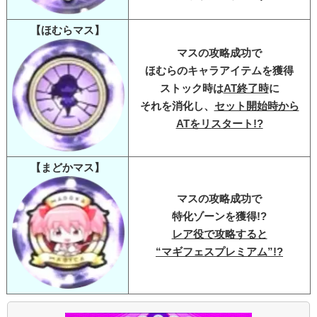
【ほむらマス】
マスの攻略成功で
ほむらのキャラアイテムを獲得
ストック時は
AT終了時
に
それを消化し、
セット開始時から
ATをリスタート!?
【まどかマス】
マスの攻略成功で
特化ゾーンを獲得!?
レア役で攻略すると
“マギフェスプレミアム”!?