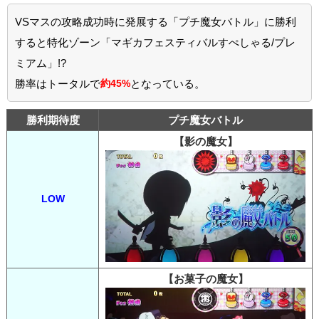
VSマスの攻略成功時に発展する「プチ魔女バトル」に勝利
すると特化ゾーン「マギカフェスティバルすぺしゃる/プレ
ミアム」!?
勝率はトータルで
約45%
となっている。
勝利期待度
プチ魔女バトル
【影の魔女】
LOW
【お菓子の魔女】