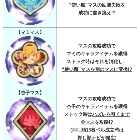
“使い魔”マスの回避失敗を
成功に書き換え!?
【マミマス】
マスの攻略成功で
マミのキャラアイテムを獲得
ストック時はそれを消化し、
“使い魔”マスを別のマスに変換!?
【杏子マス】
マスの攻略成功で
杏子のキャラアイテムを獲得
ストック時は
ハズレを引くまで
全マスを攻略!?
(押し順15枚ベル成立時は
押し順ナビが発生)