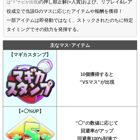
の押し順正解(=入賞)および、リプレイ&レア
は“？”ナビが出現)
役成立で当該Gのマスに応じたアイテムや報酬を獲得！
一部アイテムは即発動ではなく、ストックされたのちに特定
タイミングでその効力を発揮する。
主なマス･アイテム
【マギカスタンプ】
10個獲得すると
“VSマス”が出現
【+◯%UP】
“◯”の数値に応じて
回避率がアップ
回避率100%到達で