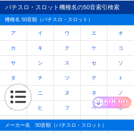
パチスロ・スロット機種名の50音索引検索
機種名 50音順（パチスロ・スロット）
ア
イ
ウ
エ
オ
カ
キ
ク
ケ
コ
サ
シ
ス
セ
ソ
タ
チ
ツ
テ
ト
ナ
ニ
ヌ
ネ
ノ
ハ
ヒ
フ
ヘ
ホ
マ
ミ
ム
メ
モ
メーカー名 50音順（パチスロ・スロット）