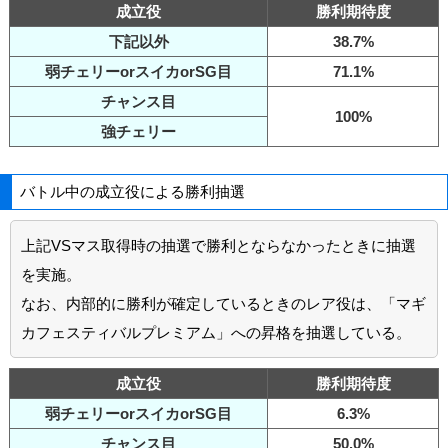
成立役
勝利期待度
下記以外
38.7%
弱チェリーorスイカorSG目
71.1%
チャンス目
100%
強チェリー
バトル中の成立役による勝利抽選
上記VSマス取得時の抽選で勝利とならなかったときに抽選
を実施。
なお、内部的に勝利が確定しているときのレア役は、「マギ
カフェスティバルプレミアム」への昇格を抽選している。
成立役
勝利期待度
弱チェリーorスイカorSG目
6.3%
チャンス目
50.0%