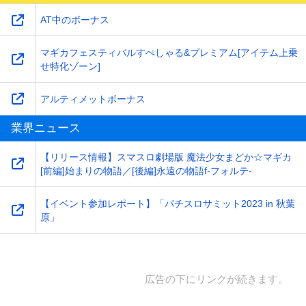
AT中のボーナス
マギカフェスティバルすぺしゃる&プレミアム[アイテム上乗
せ特化ゾーン]
アルティメットボーナス
業界ニュース
【リリース情報】スマスロ劇場版 魔法少女まどか☆マギカ
[前編]始まりの物語／[後編]永遠の物語f-フォルテ-
【イベント参加レポート】「パチスロサミット2023 in 秋葉
原」
広告の下にリンクが続きます。