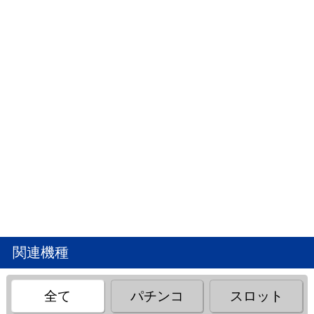
関連機種
全て
パチンコ
スロット