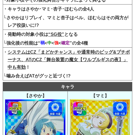
・キャラはさやか･マミ･杏子･ほむらの全4人
└さやかはリプレイ、マミと杏子はベル、ほむらはその両方が
レア役扱いに!?
・発動時の対象小役は
“SG役”
となる
└強化後の性能は“
弱
<
中
<
強
<
確定
”の全4種
・
システムはCZ「まどかチャンス」や通常時のビッグ&プチボ
ーナス、ATのCZ「舞台装置の魔女【ワルプルギスの夜】」
中も有効
！
└噛み合えばATがグッと近づく!?
キャラ
【さやか】
【マミ】