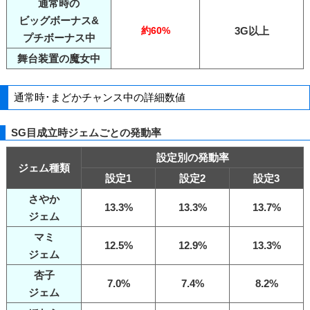
通常時の
ビッグボーナス&
約60%
3G以上
プチボーナス中
舞台装置の魔女中
通常時･まどかチャンス中の詳細数値
SG目成立時ジェムごとの発動率
設定別の発動率
ジェム種類
設定1
設定2
設定3
さやか
13.3%
13.3%
13.7%
ジェム
マミ
12.5%
12.9%
13.3%
ジェム
杏子
7.0%
7.4%
8.2%
ジェム