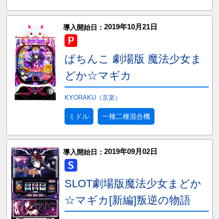
2019年10月21日
導入開始日：
ぱちんこ 劇場版 魔法少女ま
どか☆マギカ
KYORAKU（京楽）
ミドル
一種二種混合機
2019年09月02日
導入開始日：
SLOT劇場版魔法少女まどか
☆マギカ[新編]叛逆の物語