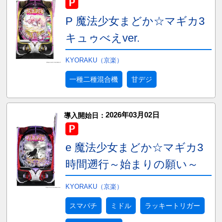
P 魔法少女まどか☆マギカ3
キュゥべえver.
KYORAKU（京楽）
一種二種混合機
甘デジ
2026年03月02日
導入開始日：
e 魔法少女まどか☆マギカ3
時間遡行～始まりの願い～
KYORAKU（京楽）
スマパチ
ミドル
ラッキートリガー