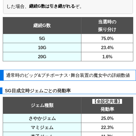
した場合、
継続G数は引き継がれる
ぞ。
当選時の
継続G数
振り分け
5G
75.0%
10G
23.4%
20G
1.6%
通常時のビッグ&プチボーナス･舞台装置の魔女中の詳細数値
SG目成立時ジェムごとの発動率
【全設定共通】
ジェム種類
発動率
さやかジェム
25.0%
マミジェム
22.3%