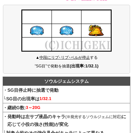
▲
中段にリプ･リプ･ベルが停止
する
(出現率:1/32.1)
“SG目”で発動を抽選
ソウルジェムシステム
・SG目停止時に抽選で発動
└SG目の出現率は
1/32.1
・継続G数:
3～20G
・発動時は左サブ液晶のキャラ
に
(※発光するソウルジェムに対応)
応じて小役の強さ(性能)が変化
└対象小役やその強化具合がキャラによって異なる