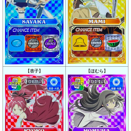
【杏子】
【ほむら】