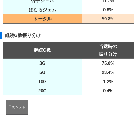
杏子ジェム
11.7%
ほむらジェム
0.8%
トータル
59.8%
継続G数振り分け
当選時の
継続G数
振り分け
3G
75.0%
5G
23.4%
10G
1.2%
20G
0.4%
目次へ戻る