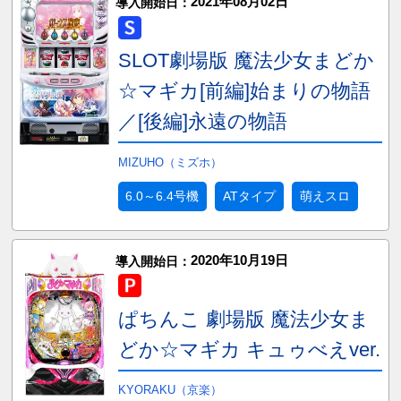
2021年08月02日
導入開始日：
SLOT劇場版 魔法少女まどか
☆マギカ[前編]始まりの物語
／[後編]永遠の物語
MIZUHO（ミズホ）
6.0～6.4号機
ATタイプ
萌えスロ
2020年10月19日
導入開始日：
ぱちんこ 劇場版 魔法少女ま
どか☆マギカ キュゥべえver.
KYORAKU（京楽）