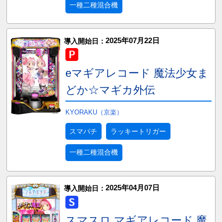
一種二種混合機
2025年07月22日
導入開始日：
eマギアレコード 魔法少女ま
どか☆マギカ外伝
KYORAKU（京楽）
スマパチ
ラッキートリガー
一種二種混合機
2025年04月07日
導入開始日：
スマスロ マギアレコード 魔