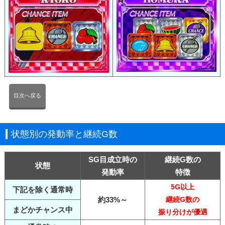
目次へ戻る
状態別の発動率と継続G数
SG目成立時の
継続G数の
状態
発動率
特徴
5G以上
下記を除く通常時
約33%～
継続G数の
まどかチャンス中
振り分けが優遇