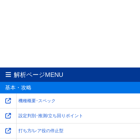
解析ページMENU
基本・攻略
機種概要･スペック
設定判別･推測/立ち回りポイント
打ち方/レア役の停止型