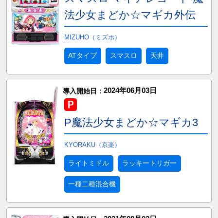
法少女まどか☆マギカ外伝
MIZUHO（ミズホ）
ATタイプ
スマスロ
天井
2024年06月03日
導入開始日：
P魔法少女まどか☆マギカ3
KYORAKU（京楽）
ライトミドル
ラッキートリガー
一種二種混合機