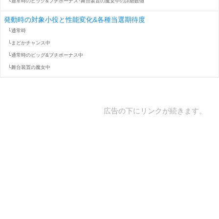
└通常時のビッグ&プチボーナス･舞台装置の魔女中の詳細数値
発動時の対象小役と性能変化&各種当選期待度
└通常時
└まどかチャンス中
└通常時のビッグ&プチボーナス中
└舞台装置の魔女中
広告の下にリンクが続きます。