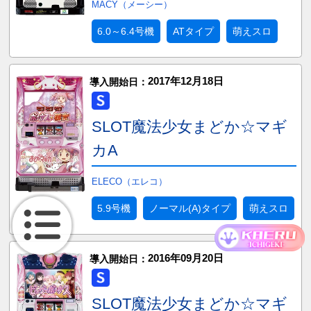
MACY（メーシー）
6.0～6.4号機
ATタイプ
萌えスロ
2017年12月18日
導入開始日：
SLOT魔法少女まどか☆マギ
カA
ELECO（エレコ）
5.9号機
ノーマル(A)タイプ
萌えスロ
2016年09月20日
導入開始日：
SLOT魔法少女まどか☆マギ