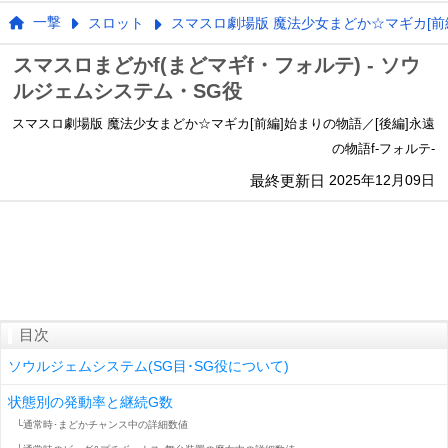
一撃
スロット
スマスロ劇場版 魔法少女まどか☆マギカ[前編
スマスロまどかf(まどマギf・フォルテ) - ソウ
ルジェムシステム・SG役
スマスロ劇場版 魔法少女まどか☆マギカ[前編]始まりの物語／[後編]永遠
の物語f-フォルテ-
最終更新日
2025年12月09日
目次
ソウルジェムシステム(SG目･SG役について)
状態別の発動率と継続G数
└通常時･まどかチャンス中の詳細数値