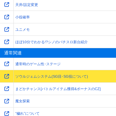
天井/設定変更
小役確率
ユニメモ
ほぼ10分でわかる!?シノのパチスロ新台紹介
通常関連
通常時のゲーム性･ステージ
ソウルジェムシステム(SG目･SG役について)
まどかチャンス[バトルアイテム獲得&ボーナスのCZ]
魔女探索
“穢れ”について