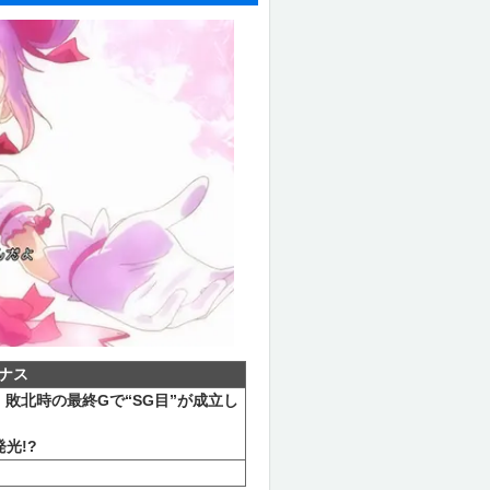
ナス
敗北時の最終Gで“SG目”が成立し
光!?