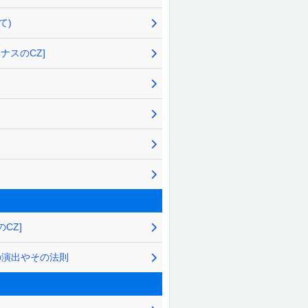
て)
ナスのCZ]
CZ]
の演出やその法則