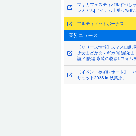
マギカフェスティバルすぺしゃ
レミアム[アイテム上乗せ特化ゾ
アルティメットボーナス
業界ニュース
【リリース情報】スマスロ劇場
少女まどか☆マギカ[前編]始ま
語／[後編]永遠の物語f-フォルテ
【イベント参加レポート】「
サミット2023 in 秋葉原」