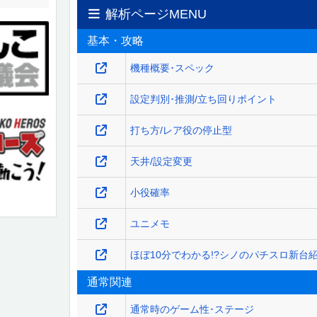
解析ページMENU
基本・攻略
機種概要･スペック
設定判別･推測/立ち回りポイント
打ち方/レア役の停止型
天井/設定変更
小役確率
ユニメモ
ほぼ10分でわかる!?シノのパチスロ新台
通常関連
通常時のゲーム性･ステージ