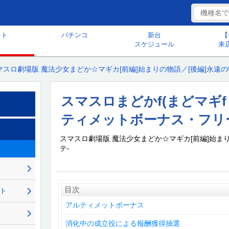
ット
パチンコ
新台
【
スケジュール
来
マスロ劇場版 魔法少女まどか☆マギカ[前編]始まりの物語／[後編]永遠の物
スマスロまどかf(まどマギf・
ティメットボーナス・フリ
スマスロ劇場版 魔法少女まどか☆マギカ[前編]始まり
テ-
目次
ント
アルティメットボーナス
消化中の成立役による報酬獲得抽選