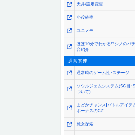
天井/設定変更
小役確率
ユニメモ
ほぼ10分でわかる!?シノのパ
台紹介
通常関連
通常時のゲーム性･ステージ
ソウルジェムシステム(SG目･
ついて)
まどかチャンス[バトルアイテ
ボーナスのCZ]
魔女探索