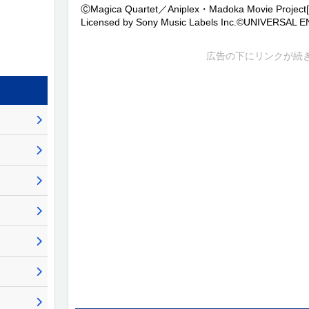
ⒸMagica Quartet／Aniplex・Madoka Movie Project[Mu
Licensed by Sony Music Labels Inc.©UNIVERSAL
広告の下にリンクが続