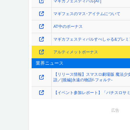
マギカフェスティバル[AT]
マギフェスのマス･アイテムについて
AT中のボーナス
マギカフェスティバルすぺしゃる&プレミ
アルティメットボーナス
業界ニュース
【リリース情報】スマスロ劇場版 魔法少女
語／[後編]永遠の物語f-フォルテ-
【イベント参加レポート】「パチスロサミット
広告