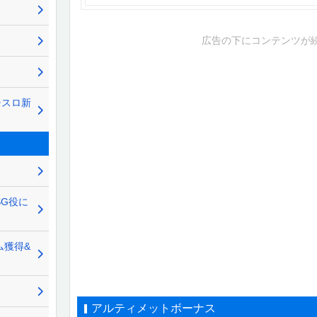
広告の下にコンテンツが
チスロ新
SG役に
ム獲得&
アルティメットボーナス