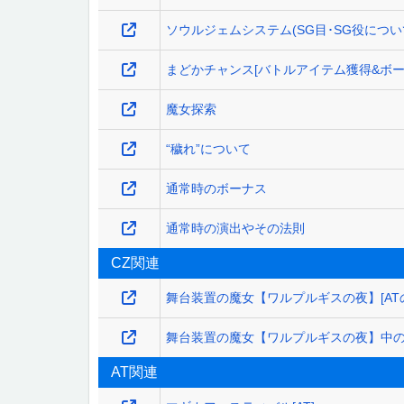
ソウルジェムシステム(SG目･SG役につい
まどかチャンス[バトルアイテム獲得&ボー
魔女探索
“穢れ”について
通常時のボーナス
通常時の演出やその法則
CZ関連
舞台装置の魔女【ワルプルギスの夜】[ATの
舞台装置の魔女【ワルプルギスの夜】中
AT関連