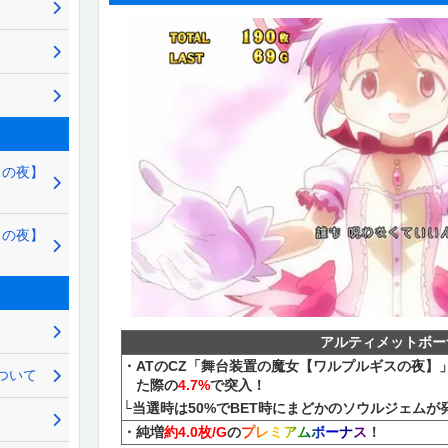
スの夜】
スの夜】
アルティメットボー
・ATのCZ「舞台装置の魔女【ワルプルギスの夜】」
ついて
た際の
4.7%
で突入！
└当選時は50%でBET時にまどかのソウルジェムが発
・純増
約4.0枚/G
の
プレミアムボーナス
！