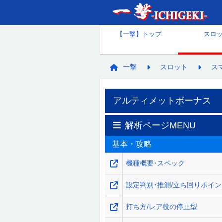
【一撃】トップ
スロ
一撃
スロット
ス
アルティメットボーナス
解析ページMENU
基本・攻略
機種概要･スペック
設定判別･推測/立ち回りポイ
打ち方/レア役の停止型