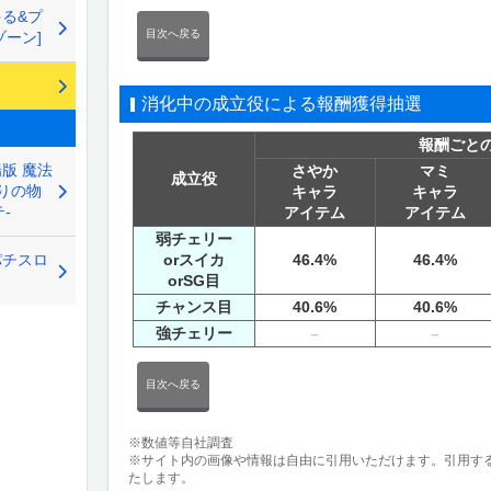
る&プ
目次へ戻る
ーン]
消化中の成立役による報酬獲得抽選
報酬ごと
版 魔法
さやか
マミ
成立役
りの物
キャラ
キャラ
-
アイテム
アイテム
弱チェリー
orスイカ
46.4%
46.4%
パチスロ
orSG目
チャンス目
40.6%
40.6%
強チェリー
–
–
目次へ戻る
※数値等自社調査
※サイト内の画像や情報は自由に引用いただけます。引用す
たします。