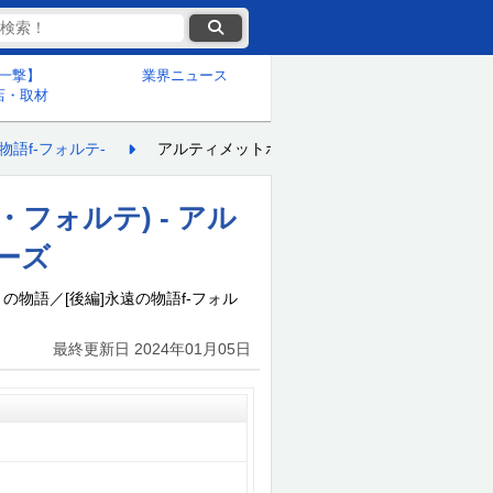
一撃】
業界ニュース
店・取材
語f-フォルテ-
アルティメットボーナス
フォルテ) - アル
ーズ
の物語／[後編]永遠の物語f-フォル
最終更新日
2024年01月05日