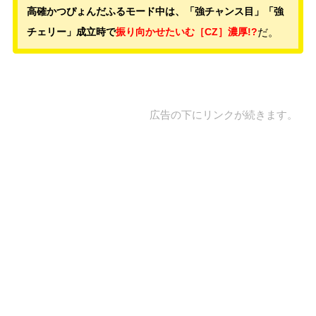
高確かつぴょんだふるモード中は、「強チャンス目」「強
チェリー」成立時で
振り向かせたいむ［CZ］濃厚!?
だ。
広告の下にリンクが続きます。