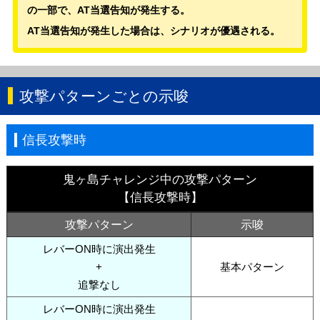
の一部で、AT当選告知が発生する。
AT当選告知が発生した場合は、シナリオが優遇される。
攻撃パターンごとの示唆
信長攻撃時
鬼ヶ島チャレンジ中の攻撃パターン
【信長攻撃時】
攻撃パターン
示唆
レバーON時に演出発生
+
基本パターン
追撃なし
レバーON時に演出発生