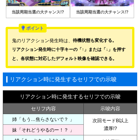
当該周期当選の大チャンス!?
当該周期当選の大チャンス!?
鬼のリアクション発生時は、
待機状態も変化する。
リアクション発生時に十字キーの「↑」または「↓」を押す
と、各状態に対応したデフォルト映像を確認できる。
リアクション時に発生するセリフでの示唆
リアクション時に発生するセリフでの示唆
セリフ内容
示唆内容
姉「もう…焦らさないで？ 」
次回モードB以上
濃厚!?
妹「それどうやるのー！？ 」