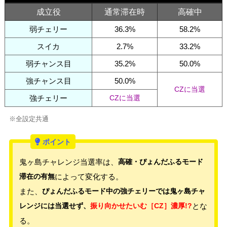
成立役
通常滞在時
高確中
弱チェリー
36.3%
58.2%
スイカ
2.7%
33.2%
弱チャンス目
35.2%
50.0%
強チャンス目
50.0%
CZに当選
強チェリー
CZに当選
※全設定共通
鬼ヶ島チャレンジ当選率は、
高確・ぴょんだふるモード
滞在の有無
によって変化する。
また、
ぴょんだふるモード中の強チェリーでは鬼ヶ島チャ
レンジには当選せず、
振り向かせたいむ［CZ］濃厚!?
とな
る。