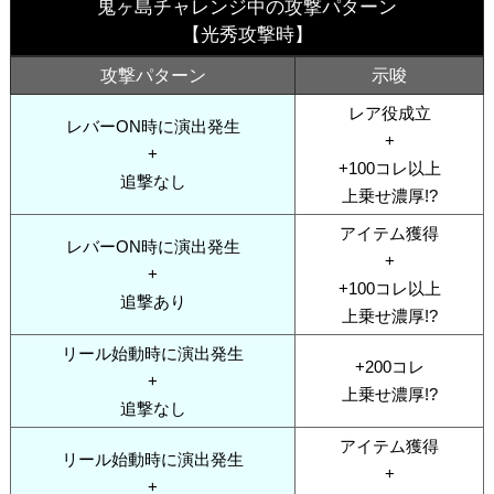
鬼ヶ島チャレンジ中の攻撃パターン
【光秀攻撃時】
攻撃パターン
示唆
レア役成立
レバーON時に演出発生
+
+
+100コレ以上
追撃なし
上乗せ濃厚!?
アイテム獲得
レバーON時に演出発生
+
+
+100コレ以上
追撃あり
上乗せ濃厚!?
リール始動時に演出発生
+200コレ
+
上乗せ濃厚!?
追撃なし
アイテム獲得
リール始動時に演出発生
+
+