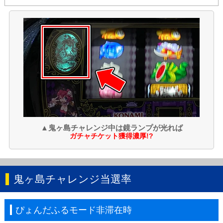
▲鬼ヶ島チャレンジ中は鏡ランプが光れば
ガチャチケット獲得濃厚!?
鬼ヶ島チャレンジ当選率
ぴょんだふるモード非滞在時