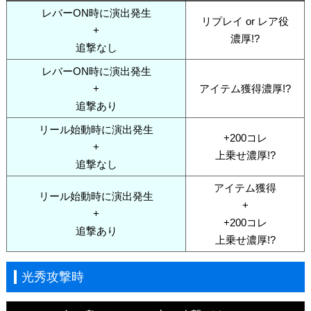
レバーON時に演出発生
リプレイ or レア役
+
濃厚!?
追撃なし
レバーON時に演出発生
+
アイテム獲得濃厚!?
追撃あり
リール始動時に演出発生
+200コレ
+
上乗せ濃厚!?
追撃なし
アイテム獲得
リール始動時に演出発生
+
+
+200コレ
追撃あり
上乗せ濃厚!?
光秀攻撃時