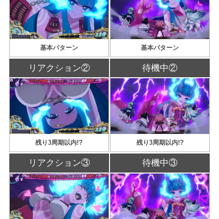
基本パターン
基本パターン
リアクション②
待機中②
残り3周期以内!?
残り3周期以内!?
リアクション③
待機中③