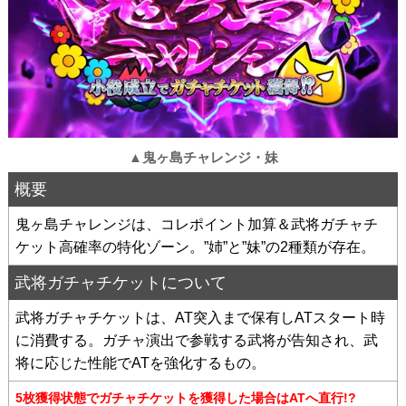
▲鬼ヶ島チャレンジ・妹
概要
鬼ヶ島チャレンジは、コレポイント加算＆武将ガチャチ
ケット高確率の特化ゾーン。”姉”と”妹”の2種類が存在。
武将ガチャチケットについて
武将ガチャチケットは、AT突入まで保有しATスタート時
に消費する。ガチャ演出で参戦する武将が告知され、武
将に応じた性能でATを強化するもの。
5枚獲得状態でガチャチケットを獲得した場合はATへ直行!?