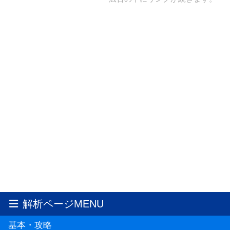
解析ページMENU
基本・攻略