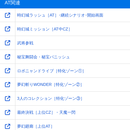
AT関連
時幻城ラッシュ［AT］･継続シナリオ･開始画面
時幻城ミッション［AT中CZ］
武将参戦
秘宝舞闘会・秘宝パニッシュ
ロボニャンドライブ［特化ゾーン①］
夢幻斬りWONDER［特化ゾーン②］
3人のコレクション［特化ゾーン③］
最終決戦［上位CZ］・天魔一閃
夢幻廻廊［上位AT］