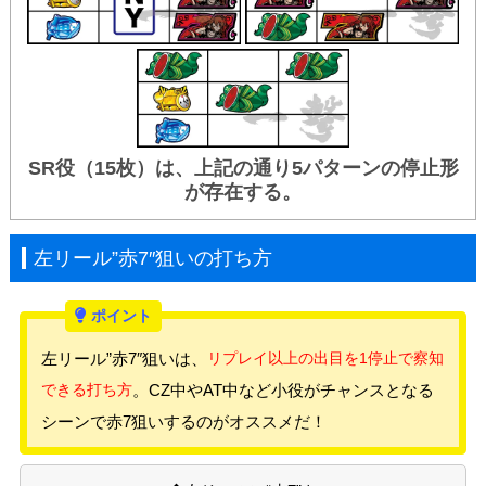
SR役（15枚）は、上記の通り5パターンの停止形
が存在する。
左リール”赤7″狙いの打ち方
左リール”赤7″狙いは、
リプレイ以上の出目を1停止で察知
できる打ち方
。CZ中やAT中など小役がチャンスとなる
シーンで赤7狙いするのがオススメだ！