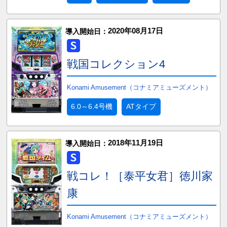
2020年08月17日
導入開始日：
戦国コレクション4
Konami Amusement（コナミアミューズメント）
6.0～6.4号機
ATタイプ
2018年11月19日
導入開始日：
戦コレ！［泰平女君］徳川家
康
Konami Amusement（コナミアミューズメント）