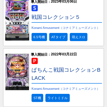
2023年03月06日
導入開始日：
戦国コレクション５
Konami Amusement（コナミアミューズメント）
6.5号機
ATタイプ
萌えスロ
2022年03月22日
導入開始日：
ぱちんこ戦国コレクションB
LACK
Konami Amusement（コナミアミューズメント）
ST機
ライトミドル