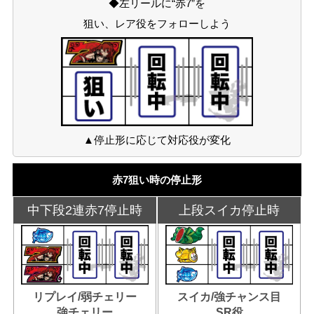
◆左リールに“赤7”を
狙い、レア役をフォローしよう
▲停止形に応じて対応役が変化
赤7狙い時の停止形
中下段2連赤7停止時
上段スイカ停止時
リプレイ/弱チェリー
スイカ/強チャンス目
強チェリー
SR役