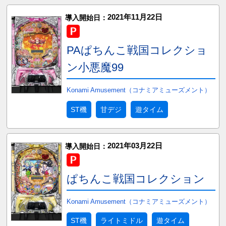
2021年11月22日
導入開始日：
PAぱちんこ戦国コレクショ
ン小悪魔99
Konami Amusement（コナミアミューズメント）
ST機
甘デジ
遊タイム
2021年03月22日
導入開始日：
ぱちんこ戦国コレクション
Konami Amusement（コナミアミューズメント）
ST機
ライトミドル
遊タイム