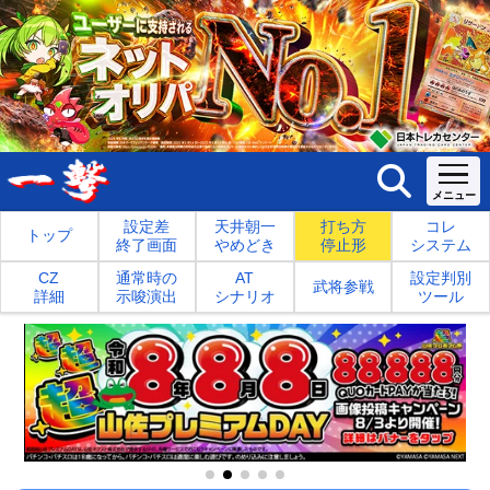
設定差
天井朝一
打ち方
コレ
トップ
終了画面
やめどき
停止形
システム
CZ
通常時の
AT
設定判別
武将参戦
詳細
示唆演出
シナリオ
ツール