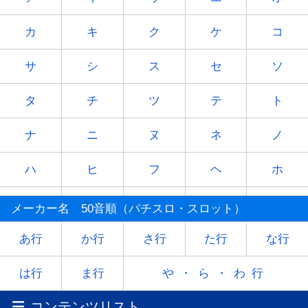
カ
キ
ク
ケ
コ
サ
シ
ス
セ
ソ
タ
チ
ツ
テ
ト
ナ
ニ
ヌ
ネ
ノ
ハ
ヒ
フ
ヘ
ホ
マ
ミ
ム
メ
モ
メーカー名 50音順（パチスロ・スロット）
ヤ
-
ユ
-
ヨ
あ行
か行
さ行
た行
な行
ラ
リ
ル
レ
ロ
は行
ま行
や・ら・わ行
コンテンツリスト
ワ
-
-
-
-