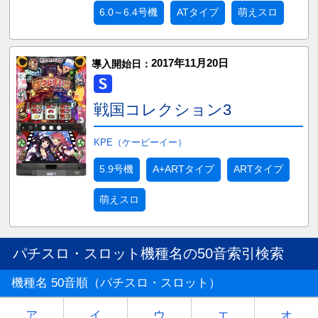
6.0～6.4号機
ATタイプ
萌えスロ
2017年11月20日
導入開始日：
戦国コレクション3
KPE（ケーピーイー）
5.9号機
A+ARTタイプ
ARTタイプ
萌えスロ
パチスロ・スロット機種名の50音索引検索
機種名 50音順（パチスロ・スロット）
ア
イ
ウ
エ
オ