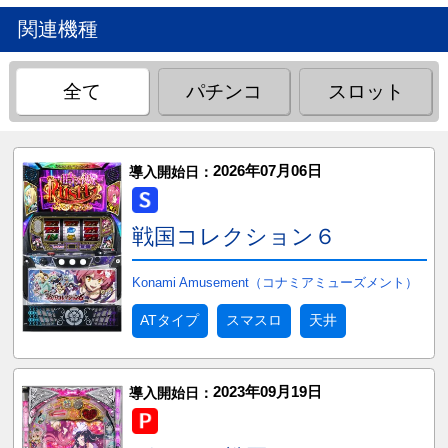
関連機種
全て
パチンコ
スロット
2026年07月06日
導入開始日：
戦国コレクション６
Konami Amusement（コナミアミューズメント）
ATタイプ
スマスロ
天井
2023年09月19日
導入開始日：