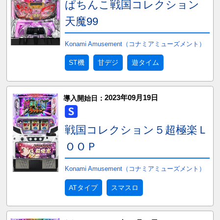
ぱちんこ戦国コレクション
天魔99
Konami Amusement（コナミアミューズメント）
ST機
甘デジ
遊タイム
2023年09月19日
導入開始日：
戦国コレクション５超極楽Ｌ
ＯＯＰ
Konami Amusement（コナミアミューズメント）
ATタイプ
スマスロ