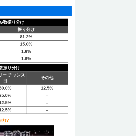
G数振り分け
振り分け
81.2%
15.6%
1.6%
1.6%
数振り分け
リー チャンス
その他
目
50.0%
12.5%
25.0%
–
12.5%
–
12.5%
–
せ!?