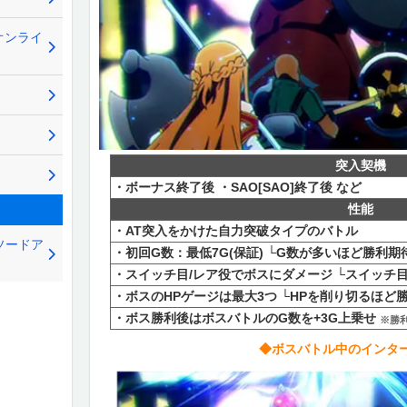
 オンライ
突入契機
・ボーナス終了後 ・SAO[SAO]終了後 など
性能
・AT突入をかけた自力突破タイプのバトル
ソードア
・初回G数：最低7G(保証) └G数が多いほど勝利
・スイッチ目/レア役でボスにダメージ └スイッチ目：
・ボスのHPゲージは最大3つ └HPを削り切るほど
・ボス勝利後はボスバトルのG数を+3G上乗せ
※勝
◆ボスバトル中のインタ