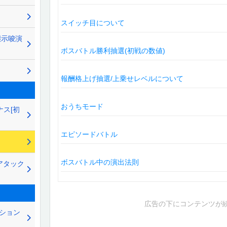
スイッチ目について
態示唆演
ボスバトル勝利抽選(初戦の数値)
報酬格上げ抽選/上乗せレベルについて
おうちモード
ナス[初
エピソードバトル
ボスバトル中の演出法則
トアタック
広告の下にコンテンツが
ッション