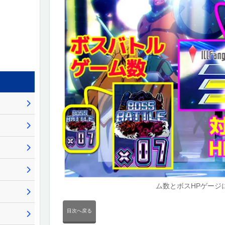
ム数とボスHPゲージ
目次へ戻る