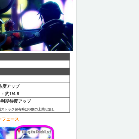
期待度アップ
約1/4.8
勝利期待度アップ
利ストック保有時はG数の上乗せ無し
ーフェース