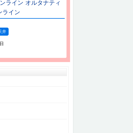
オンライン オルタナティ
ンライン
天井
9日