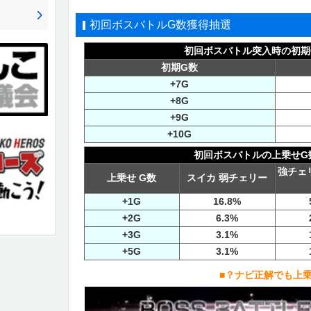
初回ボスバトルG数獲得抽選
初回ボスバトル突入時の初期
初期G数
+7G
+8G
+9G
+10G
初回ボスバトルの上乗せG
強チェ
上乗せ G数
スイカ 弱チェリー
+1G
16.8%
+2G
6.3%
+3G
3.1%
+5G
3.1%
■？ナビ正解でも上乗