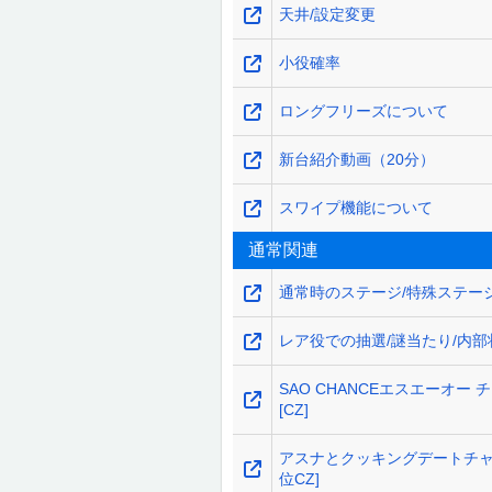
天井/設定変更
小役確率
ロングフリーズについて
新台紹介動画（20分）
スワイプ機能について
通常関連
通常時のステージ/特殊ステー
レア役での抽選/謎当たり/内部
SAO CHANCEエスエーオー 
[CZ]
アスナとクッキングデートチャ
位CZ]