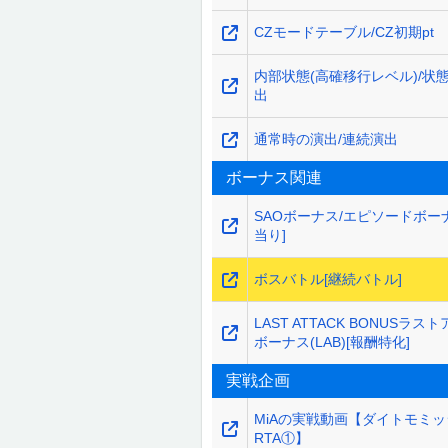
CZモードテーブル/CZ初期pt
内部状態(高確移行レベル)/状
出
通常時の演出/連続演出
ボーナス関連
SAOボーナス/エピソードボー
当り]
ボスバトル[継続バトル]
LAST ATTACK BONUSラス
ボーナス(LAB)[報酬特化]
実戦企画
MiAの実戦動画【ダイトモミ
RTA①】