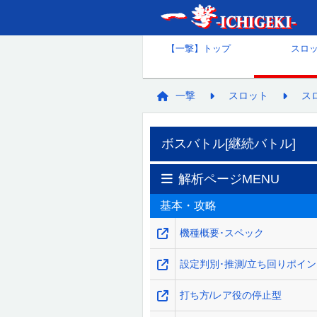
【一撃】トップ
スロ
一撃
スロット
ス
ボスバトル[継続バトル]
解析ページMENU
基本・攻略
機種概要･スペック
設定判別･推測/立ち回りポイ
打ち方/レア役の停止型