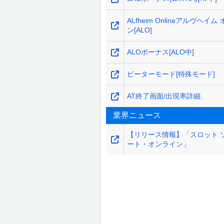
ALfheim Onlineアルヴヘイム
ン[ALO]
ALOボーナス[ALO中]
ビーターモード[特殊モード]
AT終了画面/出現率詳細
業界ニュース
【リリース情報】「スロット 
ート・オンライン」