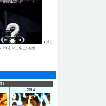
▲押し
r +2G】の上乗せが発生！
類】
3戦目