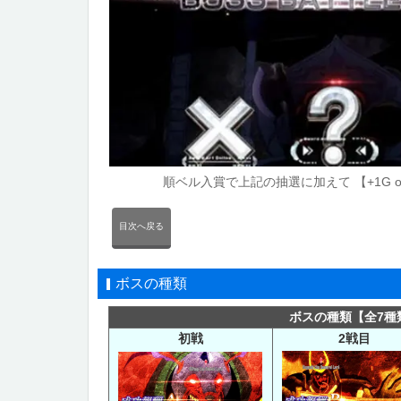
順ベル入賞で上記の抽選に加えて 【+1G o
目次へ戻る
ボスの種類
ボスの種類【全7種
初戦
2戦目