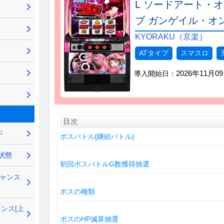
L ソードアート・
ブ ガンゲイル・オ
KYORAKU（京楽）
ATタイプ
スマスロ
2026年11月0
導入開始日：
目次
ジ
ボスバトル[継続バトル]
状態
初回ボスバトルG数獲得抽選
チャンス
ボスの種類
ンス[上
ボスのHP減算抽選