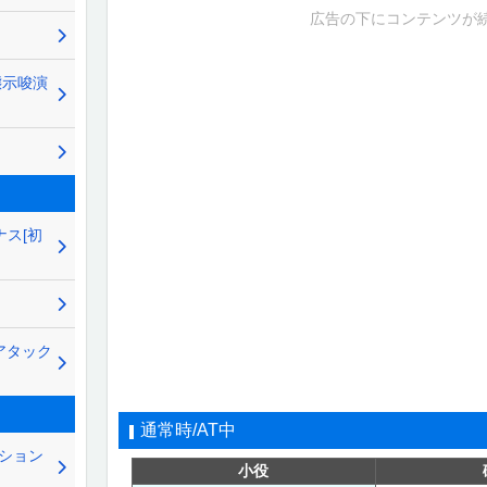
広告の下にコンテンツが
態示唆演
ナス[初
トアタック
通常時/AT中
ッション
小役