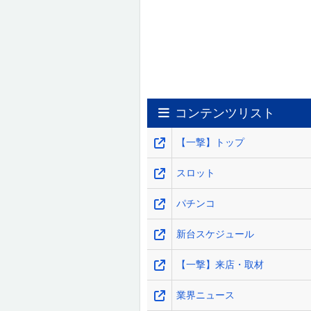
コンテンツリスト
【一撃】トップ
スロット
パチンコ
新台スケジュール
【一撃】来店・取材
業界ニュース