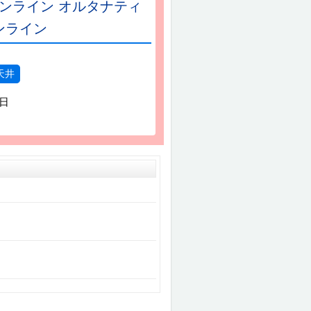
オンライン オルタナティ
ンライン
天井
9日