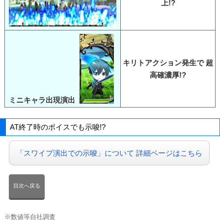
上!?
キリトアクション発生で 超
高確濃厚!?
ミニキャラ出現演出
AT終了時のボイスでも示唆!?
「スワイプ演出での示唆」について 詳細ページはこちら
目次へ戻る
※数値等自社調査