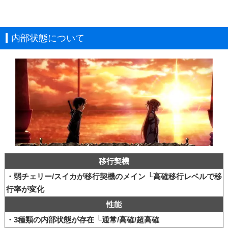
内部状態について
移行契機
・弱チェリー/スイカが移行契機のメイン └高確移行レベルで移
行率が変化
性能
・3種類の内部状態が存在 └通常/高確/超高確