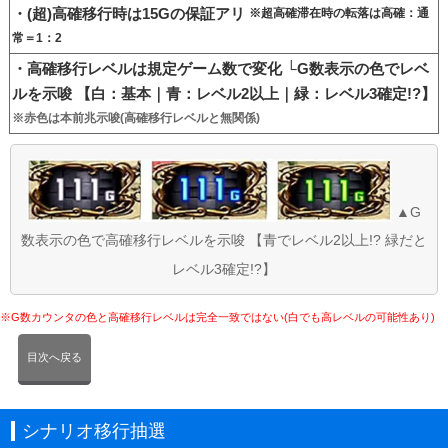
・(超)高確移行時は15Gの保証アリ
※超高確滞在時の転落は高確：通
常＝1：2
・高確移行レベルは規定ゲーム数で変化 └G数表示の色でレベ
ルを示唆 【白：基本｜青：レベル2以上｜緑：レベル3確定!?】
※赤色は本前兆示唆(高確移行レベルと無関係)
▲G
数表示の色で高確移行レベルを示唆 【青でレベル2以上!? 緑だと
レベル3確定!?】
※G数カウンタの色と高確移行レベルは完全一致ではない(白でも高レベルの可能性あり)
目次へ戻る
シナリオ移行抽選