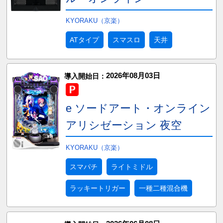
KYORAKU（京楽）
ATタイプ
スマスロ
天井
2026年08月03日
導入開始日：
e ソードアート・オンライン
アリシゼーション 夜空
KYORAKU（京楽）
スマパチ
ライトミドル
ラッキートリガー
一種二種混合機