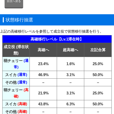
目次へ戻る
状態移行抽選
上記の高確移行レベルを参照して成立役で状態移行抽選を行う。
高確移行レベル【Lv.1滞在時】
成立役 (滞在状
高確へ
超高確へ
左記合算
態)
弱チェリー
(通
23.4%
1.6%
25.0%
常)
スイカ
(通常)
46.9%
3.1%
50.0%
その他
(通常)
–
–
–
弱チェリー
(高
21.9%
3.1%
25.0%
確)
スイカ
(高確)
43.8%
6.3%
50.0%
その他
(高確)
–
–
–