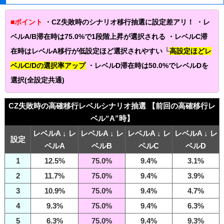
■ポイント
・CZ失敗時のシナリオ移行抽選に設定差アリ！ ・レ
ベルA/B滞在時は75.0%で1段階上昇が選択される ・レベルC滞
在時はレベルA移行が低設定ほど選択されやすい └
高設定ほどレ
ベルC/Dの選択率アップ
・レベルD滞在時は50.0%でレベルDを
選択(全設定共通)
CZ失敗時の高確移行レベルシナリオ抽選 【前回の高確移行レ
ベル“A”時】
レベルA ↓ レ
レベルA ↓ レ
レベルA ↓ レ
レベルA ↓ レ
設定
ベルA
ベルB
ベルC
ベルD
1
12.5%
75.0%
9.4%
3.1%
2
11.7%
75.0%
9.4%
3.9%
3
10.9%
75.0%
9.4%
4.7%
4
9.3%
75.0%
9.4%
6.3%
5
6.3%
75.0%
9.4%
9.3%