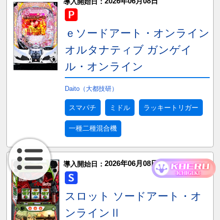
2026年06月08日
導入開始日：
ｅソードアート・オンライン
オルタナティブ ガンゲイ
ル・オンライン
Daito（大都技研）
スマパチ
ミドル
ラッキートリガー
一種二種混合機
2026年06月08日
導入開始日：
スロット ソードアート・オ
ンラインⅡ