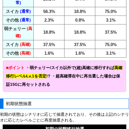
常)
スイカ
(通常)
56.3%
18.8%
75.0%
その他
(通常)
2.3%
0.8%
3.1%
弱チェリー
(高
18.8%
18.8%
37.5%
確)
スイカ
(高確)
37.5%
37.5%
75.0%
その他
(高確)
1.6%
1.6%
3.1%
■ポイント
・弱チェリー/スイカ以外で(超)高確に移行すれば
高確
移行レベルLv.1を否定
!? ・超高確滞在中に再当選した場合は保
証15Gに再セットされる
初期状態抽選
初期の状態はシナリオに応じて抽選されており、その後は上記のシナリ
オに応じたレベルごとに再度抽選される。
初期の状態移行抽選