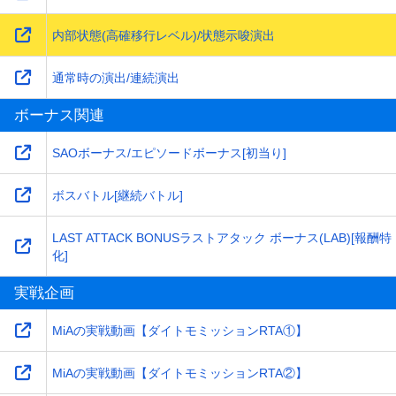
内部状態(高確移行レベル)/状態示唆演出
通常時の演出/連続演出
ボーナス関連
SAOボーナス/エピソードボーナス[初当り]
ボスバトル[継続バトル]
LAST ATTACK BONUSラストアタック ボーナス(LAB)[報酬特
化]
実戦企画
MiAの実戦動画【ダイトモミッションRTA①】
MiAの実戦動画【ダイトモミッションRTA②】