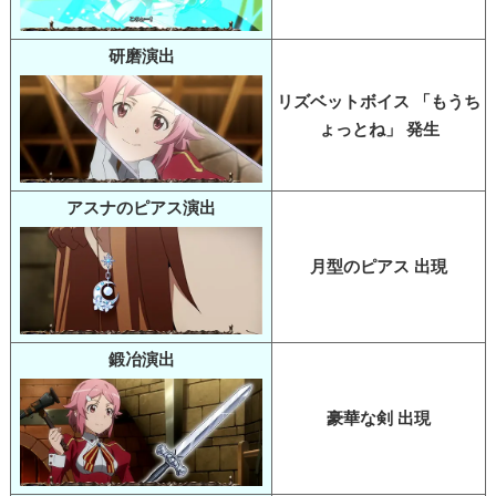
研磨演出
リズベットボイス 「もうち
ょっとね」 発生
アスナのピアス演出
月型のピアス 出現
鍛冶演出
豪華な剣 出現