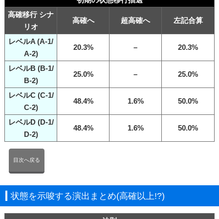
高確移行 シナ
高確へ
超高確へ
左記合算
リオ
レベルA (A-1/
20.3%
–
20.3%
A-2)
レベルB (B-1/
25.0%
–
25.0%
B-2)
レベルC (C-1/
48.4%
1.6%
50.0%
C-2)
レベルD (D-1/
48.4%
1.6%
50.0%
D-2)
目次へ戻る
状態を示唆する演出まとめ(高確以上!?)