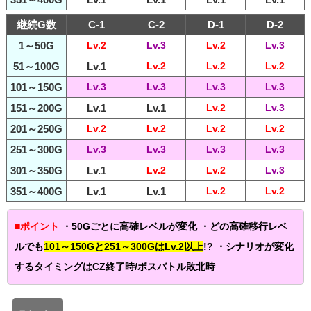
継続G数
C-1
C-2
D-1
D-2
1～50G
Lv.2
Lv.3
Lv.2
Lv.3
51～100G
Lv.1
Lv.2
Lv.2
Lv.2
101～150G
Lv.3
Lv.3
Lv.3
Lv.3
151～200G
Lv.1
Lv.1
Lv.2
Lv.3
201～250G
Lv.2
Lv.2
Lv.2
Lv.2
251～300G
Lv.3
Lv.3
Lv.3
Lv.3
301～350G
Lv.1
Lv.2
Lv.2
Lv.3
351～400G
Lv.1
Lv.1
Lv.2
Lv.2
■ポイント
・50Gごとに高確レベルが変化 ・どの高確移行レベ
ルでも
101～150Gと251～300GはLv.2以上
!? ・シナリオが変化
するタイミングはCZ終了時/ボスバトル敗北時