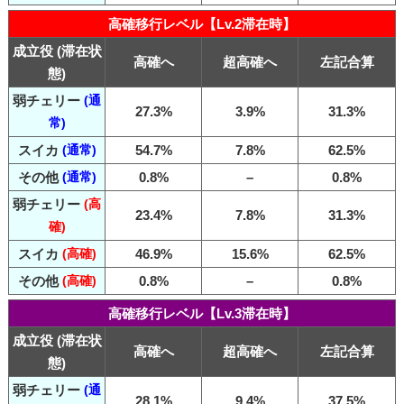
高確移行レベル【Lv.2滞在時】
成立役 (滞在状
高確へ
超高確へ
左記合算
態)
弱チェリー
(通
27.3%
3.9%
31.3%
常)
スイカ
(通常)
54.7%
7.8%
62.5%
その他
(通常)
0.8%
–
0.8%
弱チェリー
(高
23.4%
7.8%
31.3%
確)
スイカ
(高確)
46.9%
15.6%
62.5%
その他
(高確)
0.8%
–
0.8%
高確移行レベル【Lv.3滞在時】
成立役 (滞在状
高確へ
超高確へ
左記合算
態)
弱チェリー
(通
28.1%
9.4%
37.5%