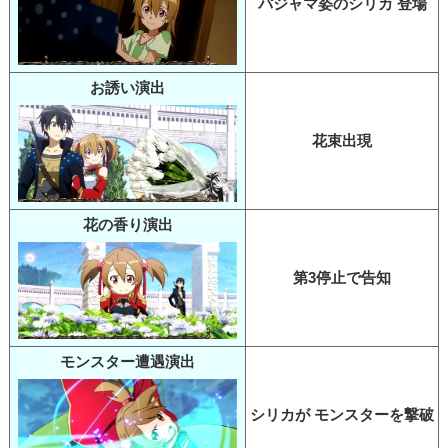
パジャマ姿のシリカ 登場
お誘い演出
花束出現
花の香り演出
第3停止で告知
モンスター遭遇演出
シリカが モンスターを撃破