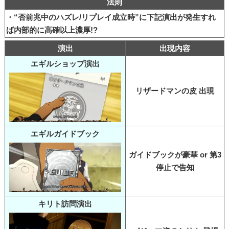
法則
・“否前兆中のハズレ/リプレイ成立時”に下記演出が発生すれ
ば内部的に高確以上濃厚!?
演出
出現内容
エギルショップ演出
リザードマンの皮 出現
エギルガイドブック
ガイドブックが豪華 or 第3
停止で告知
キリト訪問演出