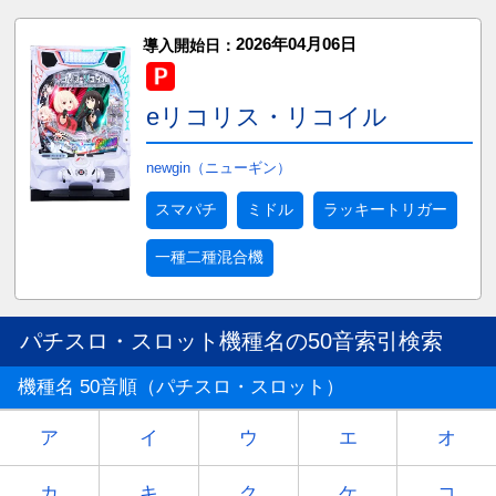
2026年04月06日
導入開始日：
eリコリス・リコイル
newgin（ニューギン）
スマパチ
ミドル
ラッキートリガー
一種二種混合機
パチスロ・スロット機種名の50音索引検索
機種名 50音順（パチスロ・スロット）
ア
イ
ウ
エ
オ
カ
キ
ク
ケ
コ