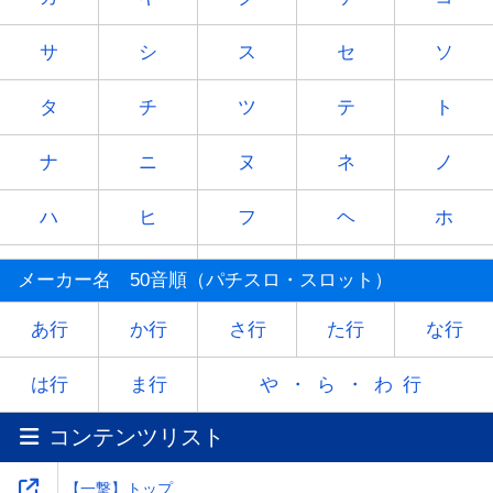
サ
シ
ス
セ
ソ
タ
チ
ツ
テ
ト
ナ
ニ
ヌ
ネ
ノ
ハ
ヒ
フ
ヘ
ホ
マ
ミ
ム
メ
モ
メーカー名 50音順（パチスロ・スロット）
ヤ
-
ユ
-
ヨ
あ行
か行
さ行
た行
な行
ラ
リ
ル
レ
ロ
は行
ま行
や・ら・わ行
コンテンツリスト
ワ
-
-
-
-
【一撃】トップ