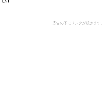
ENT
広告の下にリンクが続きます。