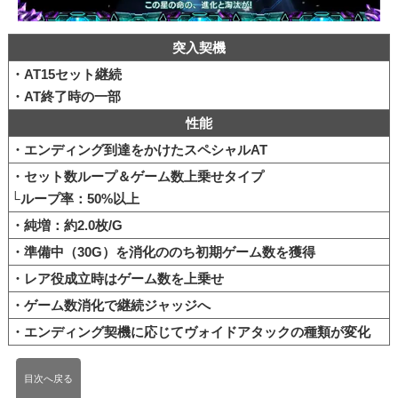
突入契機
・AT15セット継続
・AT終了時の一部
性能
・エンディング到達をかけたスペシャルAT
・セット数ループ＆ゲーム数上乗せタイプ
└ループ率：50%以上
・純増：約2.0枚/G
・準備中（30G）を消化ののち初期ゲーム数を獲得
・レア役成立時はゲーム数を上乗せ
・ゲーム数消化で継続ジャッジへ
・エンディング契機に応じてヴォイドアタックの種類が変化
目次へ戻る