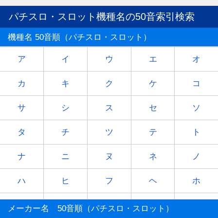
パチスロ・スロット機種名の50音索引検索
機種名 50音順（パチスロ・スロット）
ア
イ
ウ
エ
オ
カ
キ
ク
ケ
コ
サ
シ
ス
セ
ソ
タ
チ
ツ
テ
ト
ナ
ニ
ヌ
ネ
ノ
ハ
ヒ
フ
ヘ
ホ
マ
ミ
ム
メ
モ
メーカー名 50音順（パチスロ・スロット）