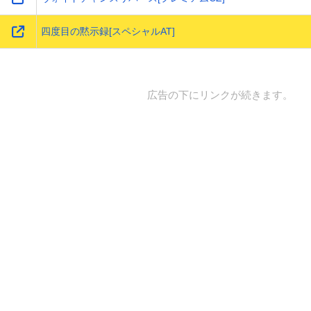
四度目の黙示録[スペシャルAT]
広告の下にリンクが続きます。