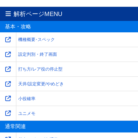
解析ページMENU
基本・攻略
機種概要･スペック
設定判別・終了画面
打ち方/レア役の停止型
天井/設定変更/やめどき
小役確率
ユニメモ
通常関連