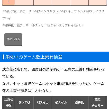
L
※弱レア役：弱チェリー/弱チャンスリプレイ/弱スイカ/チャンス目/フェイクリ
プレイ
※強稀役：強チェリー/単チェリー/強チャンスリプレイ/強ベル
目次へ戻る
消化中のゲーム数上乗せ抽選
成立役に応じて、四度目の黙示録ゲーム数の上乗せ抽選を行っ
ている。
なお。セット最終ゲームはセット継続抽選を行うため、ゲーム
数の上乗せ抽選は行われない。
上乗せ
確定
弱レア役
弱スイカ
強スイカ
強稀役
G数
チェリー