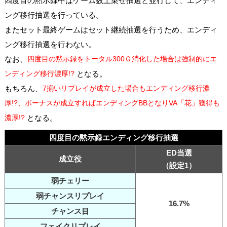
四度目の黙示録中はゲーム数上乗せ抽選と並行して、エンディ
ング移行抽選を行っている。
またセット最終ゲームはセット継続抽選を行うため、エンディ
ング移行抽選を行わない。
なお、
四度目の黙示録をトータル300Ｇ消化した場合は強制的にエ
ンディング移行濃厚!?
となる。
もちろん、
7揃いリプレイが成立した場合もエンディング移行濃
厚!?、ボーナスが成立すればエンディングBBとなりVA「花」獲得も
濃厚!?
となる。
四度目の黙示録エンディング移行抽選
ED当選
成立役
（設定1）
弱チェリー
弱チャンスリプレイ
16.7%
チャンス目
フェイクリプレイ