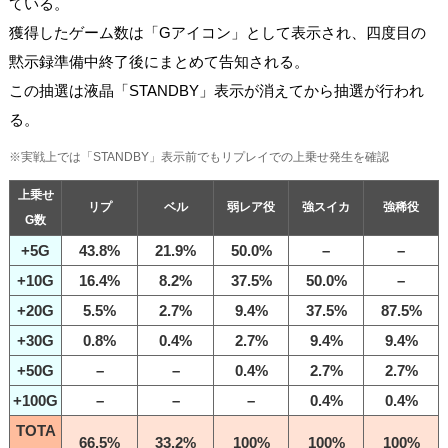
ている。
獲得したゲーム数は「Gアイコン」として表示され、四度目の
黙示録準備中終了後にまとめて告知される。
この抽選は液晶「STANDBY」表示が消えてから抽選が行われ
る。
※実戦上では「STANDBY」表示前でもリプレイでの上乗せ発生を確認
上乗せ
リプ
ベル
弱レア役
強スイカ
強稀役
G数
+5G
43.8%
21.9%
50.0%
–
–
+10G
16.4%
8.2%
37.5%
50.0%
–
+20G
5.5%
2.7%
9.4%
37.5%
87.5%
+30G
0.8%
0.4%
2.7%
9.4%
9.4%
+50G
–
–
0.4%
2.7%
2.7%
+100G
–
–
–
0.4%
0.4%
TOTA
66.5%
33.2%
100%
100%
100%