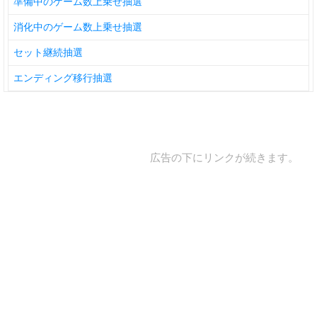
準備中のゲーム数上乗せ抽選
消化中のゲーム数上乗せ抽選
セット継続抽選
エンディング移行抽選
広告の下にリンクが続きます。