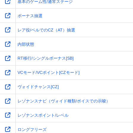
基本のゲーム性/通常ステージ
ボーナス抽選
レア役/ベルでのCZ（AT）抽選
内部状態
RT移行/シングルボーナス[SB]
VCモード/VCポイント[CZモード]
ヴォイドチャンス[CZ]
レゾナンスナビ（ヴォイド種類/ボイスでの示唆）
レゾナンスポイント/レベル
ロングフリーズ