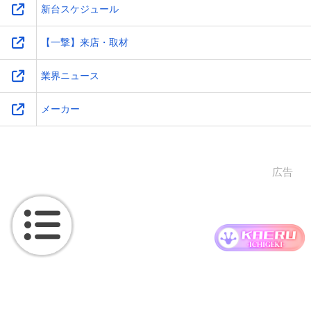
新台スケジュール
【一撃】来店・取材
業界ニュース
メーカー
広告