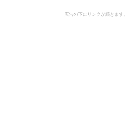
広告の下にリンクが続きます。