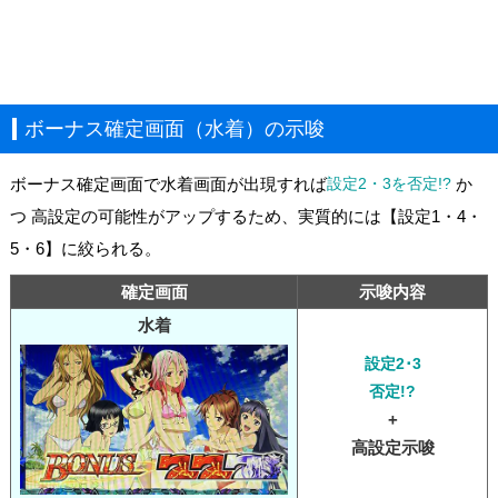
ボーナス確定画面（水着）の示唆
ボーナス確定画面で水着画面が出現すれば
設定2・3を否定!?
か
つ 高設定の可能性がアップするため、実質的には【設定1・4・
5・6】に絞られる。
確定画面
示唆内容
水着
設定2･3
否定!?
+
高設定示唆