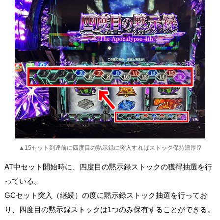
▲15セット到達前に四度目の黙示録に突入すればストック保持濃厚!?
AT中セット開始時に、四度目の黙示録ストックの獲得抽選を行
っている。
GCセット突入（継続）の度に黙示録ストック抽選を行ってお
り、四度目の黙示録ストックは1つのみ保有することができる。