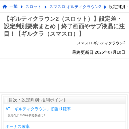
一撃
スロット
スマスロ ギルティクラウン2
設定判別・
【ギルティクラウン2（スロット）】設定差・
設定判別要素まとめ｜終了画面やサブ液晶に注
目！【ギルクラ（スマスロ）】
スマスロ ギルティクラウン2
最終更新日
2025年07月18日
目次：設定判別･推測ポイント
AT「ギルティクラウン」初当り確率
設定6は1/400を切る数値に！
ボーナス確率