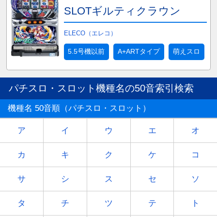
SLOTギルティクラウン
ELECO（エレコ）
5.5号機以前
A+ARTタイプ
萌えスロ
パチスロ・スロット機種名の50音索引検索
機種名 50音順（パチスロ・スロット）
ア
イ
ウ
エ
オ
カ
キ
ク
ケ
コ
サ
シ
ス
セ
ソ
タ
チ
ツ
テ
ト