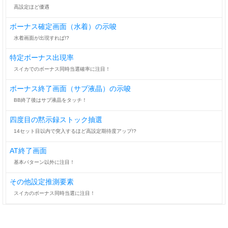
高設定ほど優遇
ボーナス確定画面（水着）の示唆
水着画面が出現すれば!?
特定ボーナス出現率
スイカでのボーナス同時当選確率に注目！
ボーナス終了画面（サブ液晶）の示唆
BB終了後はサブ液晶をタッチ！
四度目の黙示録ストック抽選
14セット目以内で突入するほど高設定期待度アップ!?
AT終了画面
基本パターン以外に注目！
その他設定推測要素
スイカのボーナス同時当選に注目！