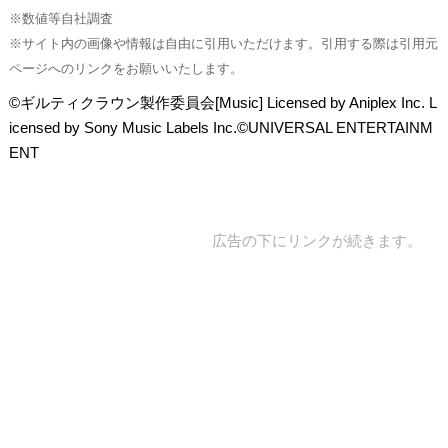
※数値等自社調査
※サイト内の画像や情報は自由に引用いただけます。引用する際は引用元
ページへのリンクをお願いいたします。
©ギルティクラウン製作委員会[Music] Licensed by Aniplex Inc. L
icensed by Sony Music Labels Inc.©UNIVERSAL ENTERTAINM
ENT
広告の下にリンクが続きます。