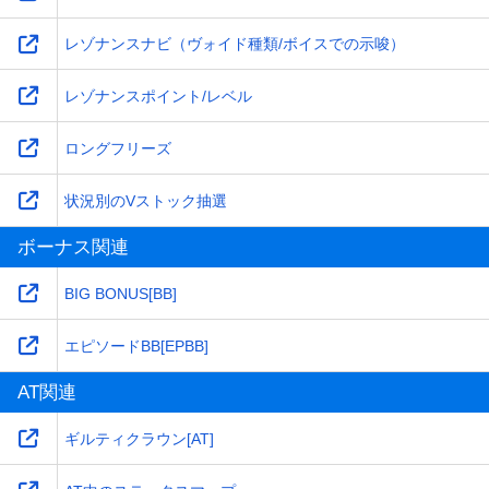
レゾナンスナビ（ヴォイド種類/ボイスでの示唆）
レゾナンスポイント/レベル
ロングフリーズ
状況別のVストック抽選
ボーナス関連
BIG BONUS[BB]
エピソードBB[EPBB]
AT関連
ギルティクラウン[AT]