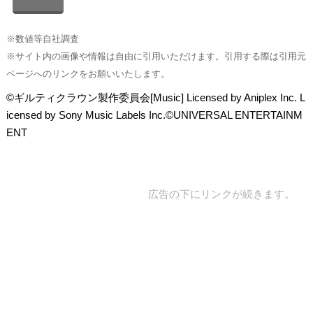
※数値等自社調査
※サイト内の画像や情報は自由に引用いただけます。引用する際は引用元
ページへのリンクをお願いいたします。
©ギルティクラウン製作委員会[Music] Licensed by Aniplex Inc. L
icensed by Sony Music Labels Inc.©UNIVERSAL ENTERTAINM
ENT
広告の下にリンクが続きます。