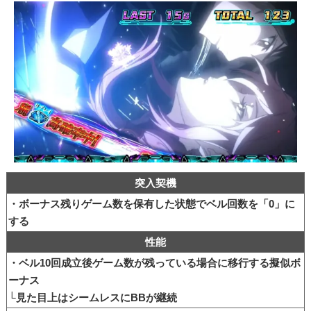
突入契機
・ボーナス残りゲーム数を保有した状態でベル回数を「0」に
する
性能
・ベル10回成立後ゲーム数が残っている場合に移行する擬似ボ
ーナス
└見た目上はシームレスにBBが継続