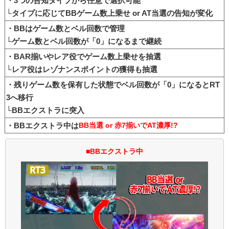
・3つの告知タイプから任意で選択可能
└タイプに応じてBBゲーム数上乗せ or AT当選の告知が変化
・BBはゲーム数とベル回数で管理
└ゲーム数とベル回数が「0」になるまで継続
・BAR揃いやレア役でゲーム数上乗せを抽選
└レア役はレゾナンスポイントの獲得も抽選
・残りゲーム数を保有した状態でベル回数が「0」になるとRT
3へ移行
└BBエクストラに突入
・BBエクストラ中は
BB当選 or 赤7揃いでAT濃厚!?
■BBエクストラ中