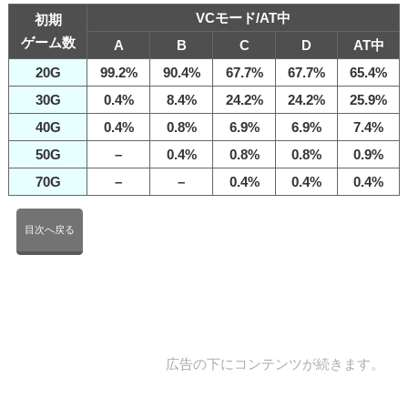
VCモード/AT中
初期
ゲーム数
A
B
C
D
AT中
20G
99.2%
90.4%
67.7%
67.7%
65.4%
30G
0.4%
8.4%
24.2%
24.2%
25.9%
40G
0.4%
0.8%
6.9%
6.9%
7.4%
50G
–
0.4%
0.8%
0.8%
0.9%
70G
–
–
0.4%
0.4%
0.4%
目次へ戻る
広告の下にコンテンツが続きます。