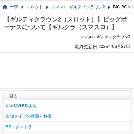
一撃
スロット
スマスロ ギルティクラウン2
BIG BONU
【ギルティクラウン2（スロット）】ビッグボ
ーナスについて【ギルクラ（スマスロ）】
スマスロ ギルティクラウン2
最終更新日
2025年06月27日
目次
BIG BONUS[BB]
告知タイプの種類と特徴
BBエクストラ