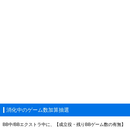
消化中のゲーム数加算抽選
BB中/BBエクストラ中に、【成立役・残りBBゲーム数の有無】