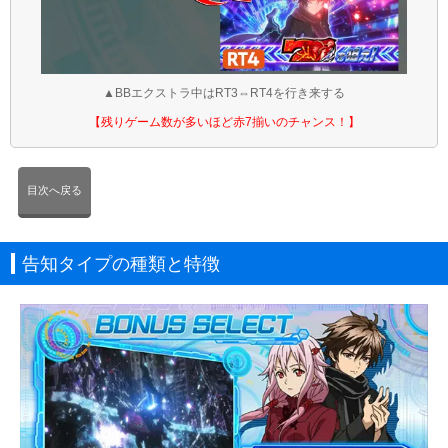
▲BBエクストラ中はRT3⇔RT4を行き来する
【残りゲーム数が多いほど赤7揃いのチャンス！】
目次へ戻る
告知タイプの種類と特徴