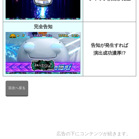
完全告知
告知が発生すれば
演出成功濃厚!?
目次へ戻る
広告の下にコンテンツが続きます。