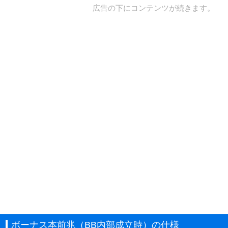
広告の下にコンテンツが続きます。
ボーナス本前兆（BB内部成立時）の仕様