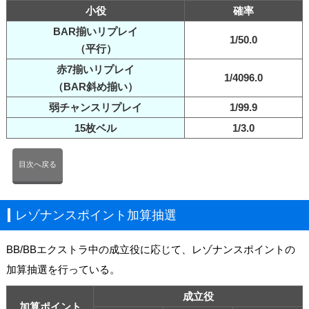
小役
確率
BAR揃いリプレイ
1/50.0
（平行）
赤7揃いリプレイ
1/4096.0
（BAR斜め揃い）
弱チャンスリプレイ
1/99.9
15枚ベル
1/3.0
目次へ戻る
レゾナンスポイント加算抽選
BB/BBエクストラ中の成立役に応じて、レゾナンスポイントの
加算抽選を行っている。
成立役
加算ポイント