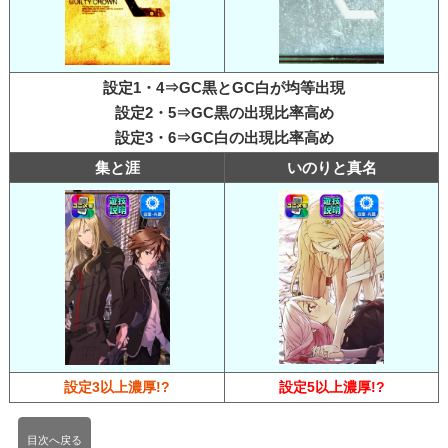
設定1・4⇒GC黒とGC白が均等出現
設定2・5⇒GC黒の出現比率高め
設定3・6⇒GC白の出現比率高め
集と涯
いのりと真名
設定3以上濃厚!?
設定5以上濃厚!?
目次へ戻る