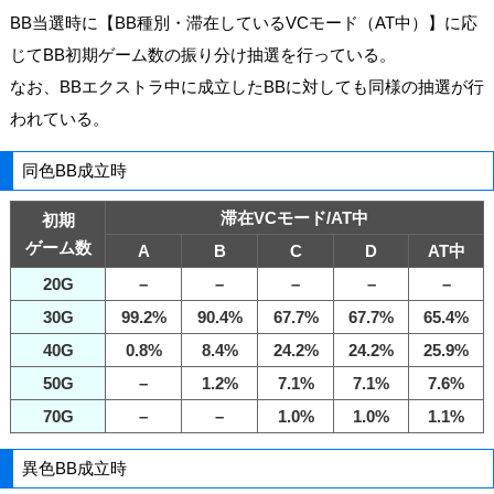
BB当選時に【BB種別・滞在しているVCモード（AT中）】に応
じてBB初期ゲーム数の振り分け抽選を行っている。
なお、BBエクストラ中に成立したBBに対しても同様の抽選が行
われている。
同色BB成立時
滞在VCモード/AT中
初期
ゲーム数
A
B
C
D
AT中
20G
–
–
–
–
–
30G
99.2%
90.4%
67.7%
67.7%
65.4%
40G
0.8%
8.4%
24.2%
24.2%
25.9%
50G
–
1.2%
7.1%
7.1%
7.6%
70G
–
–
1.0%
1.0%
1.1%
異色BB成立時