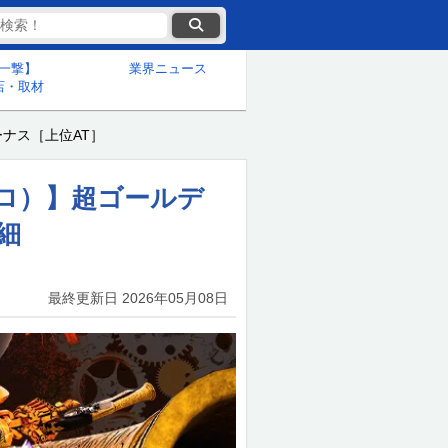
一撃】
業界ニュース
店・取材
ナス［上位AT］
ロ）】超ゴールデ
細
最終更新日
2026年05月08日