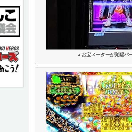
▲お宝メーターが覚醒バ