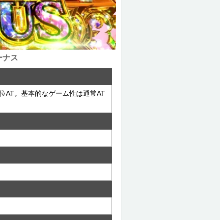
ーナス
AT。基本的なゲーム性は通常AT