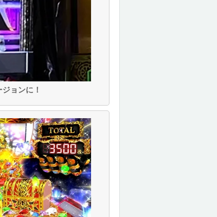
ージョンに！