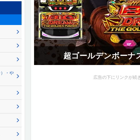
超ゴールデンボーナス
チ）・や
広告の下にリンクが続
ス