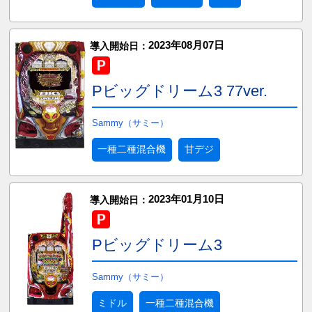
2023年08月07日
導入開始日：
Pビッグドリーム3 77ver.
Sammy（サミー）
一種二種混合機
甘デジ
2023年01月10日
導入開始日：
Pビッグドリーム3
Sammy（サミー）
ミドル
一種二種混合機