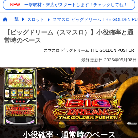
NEW
一撃取材・来店がスタートします！チェックしてね！
一撃
スロット
スマスロ ビッグドリーム THE GOLDEN PU
【ビッグドリーム（スマスロ）】小役確率と通
常時のベース
スマスロ ビッグドリーム THE GOLDEN PUSHER
最終更新日
2026年05月08日
小役確率・通常時のベース