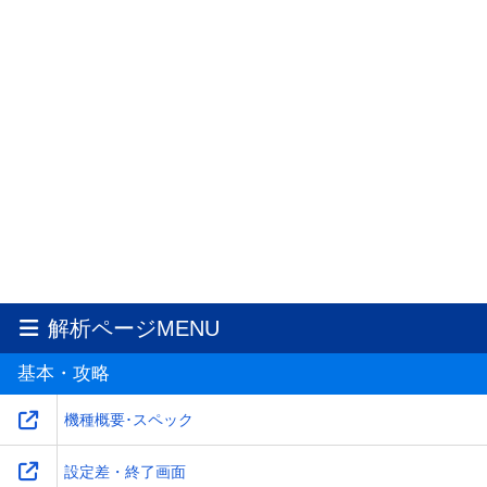
解析ページMENU
基本・攻略
機種概要･スペック
設定差・終了画面