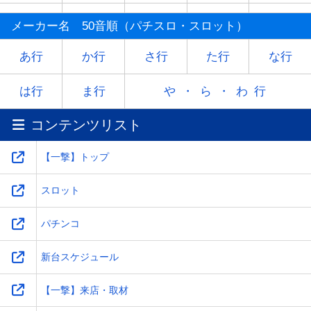
マ
ミ
ム
メ
モ
メーカー名 50音順（パチスロ・スロット）
ヤ
-
ユ
-
ヨ
あ行
か行
さ行
た行
な行
ラ
リ
ル
レ
ロ
は行
ま行
や・ら・わ行
コンテンツリスト
ワ
-
-
-
-
【一撃】トップ
スロット
パチンコ
新台スケジュール
【一撃】来店・取材