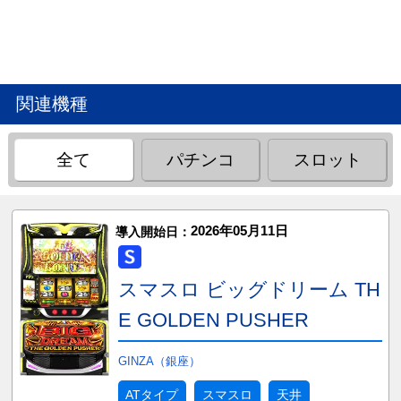
関連機種
全て
パチンコ
スロット
2026年05月11日
導入開始日：
スマスロ ビッグドリーム TH
E GOLDEN PUSHER
GINZA（銀座）
ATタイプ
スマスロ
天井