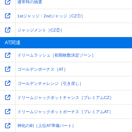
通常時の抽選
1stジャッジ・2ndジャッジ［CZ①］
ジャッジメント［CZ②］
AT関連
ドリームラッシュ［初期枚数決定ゾーン］
ゴールデンボーナス［AT］
ゴールデンチャレンジ［引き戻し］
ドリームジャックポットチャンス［プレミアムCZ］
ドリームジャックポットボーナス［プレミアムAT］
神化の剣［上位AT準備パート］