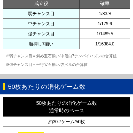
成立役
確率
弱チャンス目
1/83.9
中チャンス目
1/179.6
強チャンス目
1/1489.5
順押し7揃い
1/16384.0
※弱チャンス目＝斜め宝石揃い/中段白7テンパイハズレの合算値
※強チャンス目＝平行宝石揃い/強ベルの合算値
50枚あたりの消化ゲーム数
50枚あたりの消化ゲーム数
通常時のベース
約30.7ゲーム/50枚