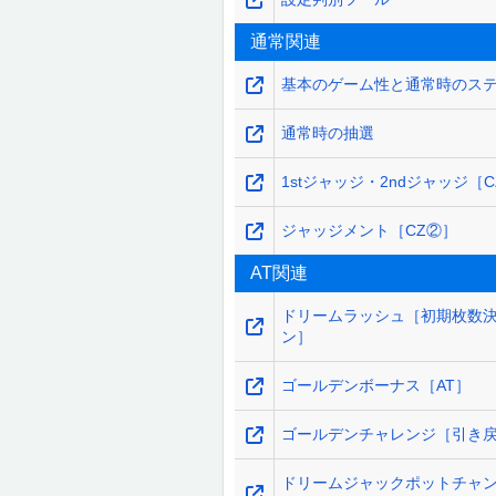
通常関連
基本のゲーム性と通常時のス
通常時の抽選
1stジャッジ・2ndジャッジ［
ジャッジメント［CZ②］
AT関連
ドリームラッシュ［初期枚数
ン］
ゴールデンボーナス［AT］
ゴールデンチャレンジ［引き
ドリームジャックポットチャ