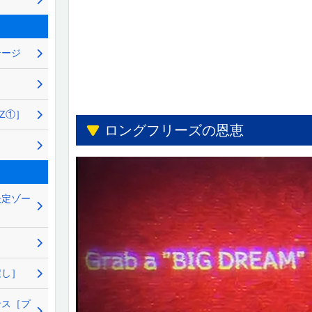
テージ
CZ①］
ロングフリーズの恩恵
決定ゾー
戻し］
ンス［プ