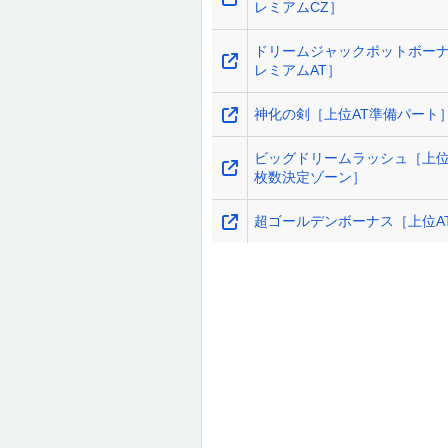
レミアムCZ］
ドリームジャックポットボー
レミアムAT］
神化の剣［上位AT準備パート
ビッグドリームラッシュ［上位
枚数決定ゾーン］
超ゴールデンボーナス［上位A