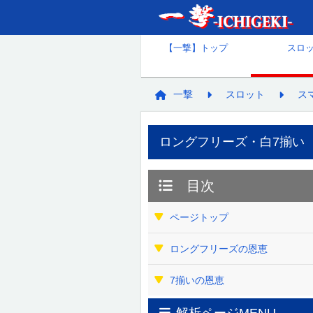
【一撃】トップ
スロ
一撃
スロット
スマ
ロングフリーズ・白7揃い
目次
ページトップ
ロングフリーズの恩恵
7揃いの恩恵