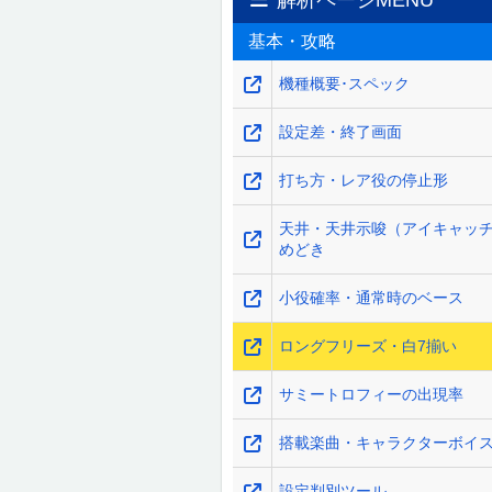
解析ページMENU
基本・攻略
機種概要･スペック
設定差・終了画面
打ち方・レア役の停止形
天井・天井示唆（アイキャッ
めどき
小役確率・通常時のベース
ロングフリーズ・白7揃い
サミートロフィーの出現率
搭載楽曲・キャラクターボイ
設定判別ツール