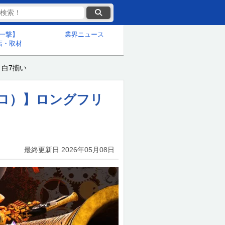
一撃】
業界ニュース
店・取材
白7揃い
ロ）】ロングフリ
最終更新日
2026年05月08日