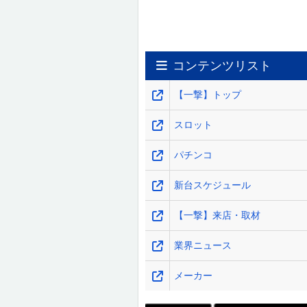
コンテンツリスト
【一撃】トップ
スロット
パチンコ
新台スケジュール
【一撃】来店・取材
業界ニュース
メーカー