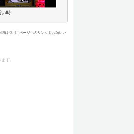
揃い時
る際は引用元ページへのリンクをお願いい
きます。