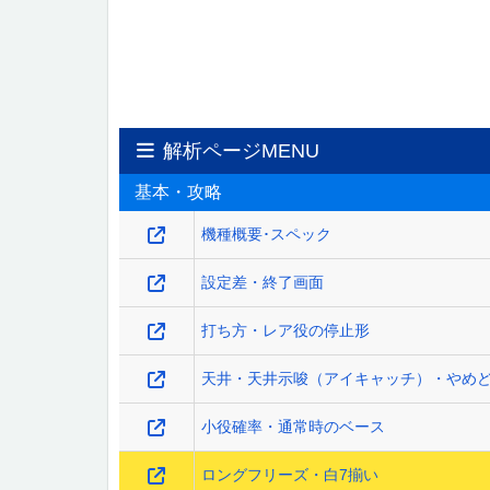
解析ページMENU
基本・攻略
機種概要･スペック
設定差・終了画面
打ち方・レア役の停止形
天井・天井示唆（アイキャッチ）・やめ
小役確率・通常時のベース
ロングフリーズ・白7揃い