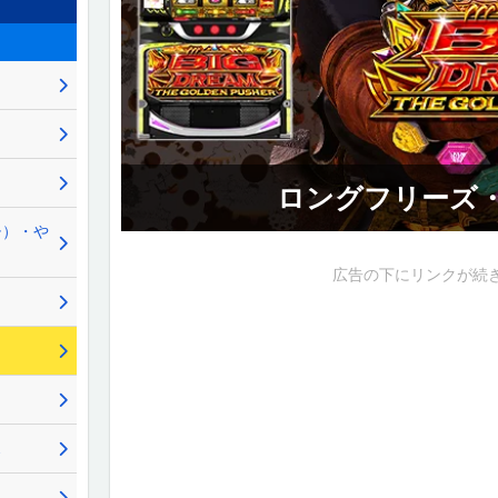
ロングフリーズ・
チ）・や
広告の下にリンクが続
ス