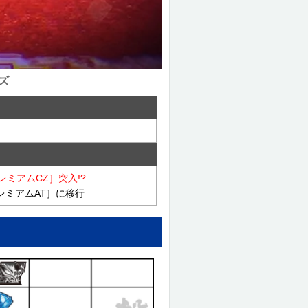
ズ
ミアムCZ］突入!?
レミアムAT］に移行