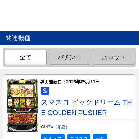
関連機種
全て
パチンコ
スロット
2026年05月11日
導入開始日：
スマスロ ビッグドリーム TH
E GOLDEN PUSHER
GINZA（銀座）
ATタイプ
スマスロ
天井