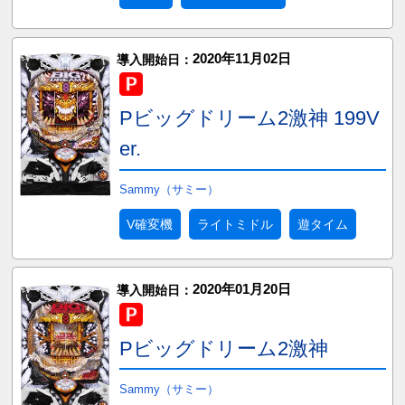
2020年11月02日
導入開始日：
Pビッグドリーム2激神 199V
er.
Sammy（サミー）
V確変機
ライトミドル
遊タイム
2020年01月20日
導入開始日：
Pビッグドリーム2激神
Sammy（サミー）