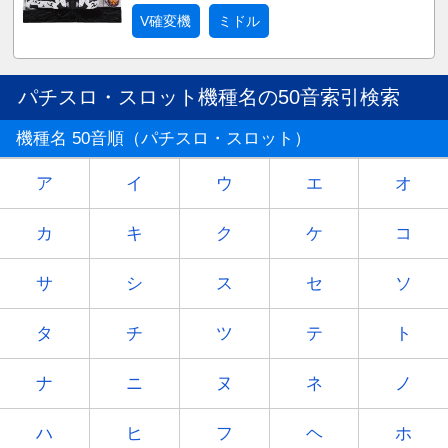
V確変機
ミドル
パチスロ・スロット機種名の50音索引検索
機種名 50音順（パチスロ・スロット）
ア
イ
ウ
エ
オ
カ
キ
ク
ケ
コ
サ
シ
ス
セ
ソ
タ
チ
ツ
テ
ト
ナ
ニ
ヌ
ネ
ノ
ハ
ヒ
フ
ヘ
ホ