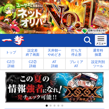
設定差
天井朝一
打ち方
通常時
トップ
終了画面
やめどき
停止形
抽選
CZ①
CZ②
AT
プレミア
設定判別
詳細
詳細
詳細
AT
ツール