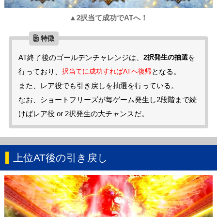
▲2択当て成功でATへ！
AT終了後のゴールデンチャレンジは、
2択発生の抽選
を
行っており、
択当てに成功すればATへ復帰
となる。
また、レア役でも引き戻しを抽選を行っている。
なお、ショートフリーズが毎ゲーム発生し2段階まで続
けばレア役 or 2択発生の大チャンスだ。
上位AT後の引き戻し