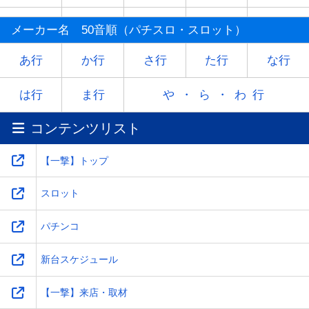
マ
ミ
ム
メ
モ
メーカー名 50音順（パチスロ・スロット）
ヤ
-
ユ
-
ヨ
あ行
か行
さ行
た行
な行
ラ
リ
ル
レ
ロ
は行
ま行
や・ら・わ行
コンテンツリスト
ワ
-
-
-
-
【一撃】トップ
スロット
パチンコ
新台スケジュール
【一撃】来店・取材