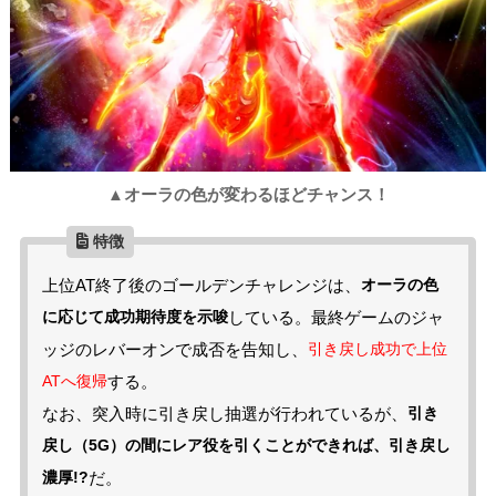
▲オーラの色が変わるほどチャンス！
上位AT終了後のゴールデンチャレンジは、
オーラの色
に応じて成功期待度を示唆
している。最終ゲームのジャ
ッジのレバーオンで成否を告知し、
引き戻し成功で上位
ATへ復帰
する。
なお、突入時に引き戻し抽選が行われているが、
引き
戻し（5G）の間にレア役を引くことができれば、引き戻し
濃厚!?
だ。