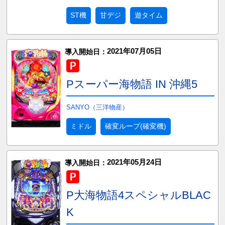
ST機
甘デジ
遊タイム
2021年07月05日
導入開始日：
Pスーパー海物語 IN 沖縄5
SANYO（三洋物産）
ミドル
確変ループ(確変機)
2021年05月24日
導入開始日：
P大海物語4スペシャルBLAC
K