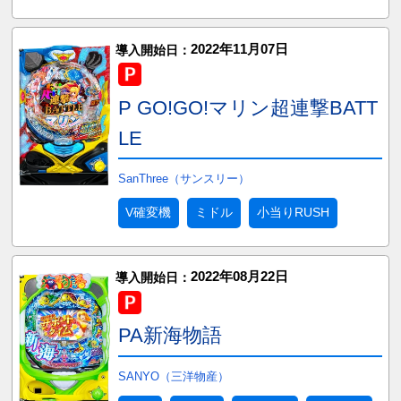
2022年11月07日
導入開始日：
P GO!GO!マリン超連撃BATT
LE
SanThree（サンスリー）
V確変機
ミドル
小当りRUSH
2022年08月22日
導入開始日：
PA新海物語
SANYO（三洋物産）