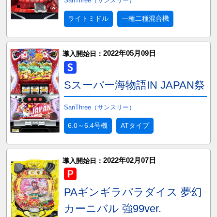
SanThree（サンスリー）
ライトミドル
一種二種混合機
2022年05月09日
導入開始日：
Sスーパー海物語IN JAPAN祭
SanThree（サンスリー）
6.0～6.4号機
ATタイプ
2022年02月07日
導入開始日：
PAギンギラパラダイス 夢幻
カーニバル 強99ver.