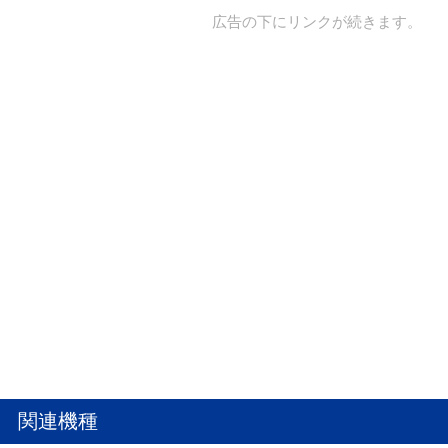
広告の下にリンクが続きます。
関連機種