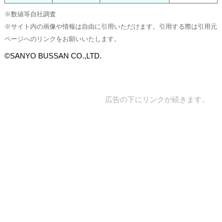
※数値等自社調査
※サイト内の画像や情報は自由に引用いただけます。引用する際は引用元
ページへのリンクをお願いいたします。
©SANYO BUSSAN CO.,LTD.
広告の下にリンクが続きます。