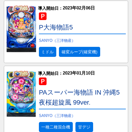
2023年02月06日
導入開始日：
P大海物語5
SANYO（三洋物産）
ミドル
確変ループ(確変機)
2023年01月10日
導入開始日：
PAスーパー海物語 IN 沖縄5
夜桜超旋風 99ver.
SANYO（三洋物産）
一種二種混合機
甘デジ