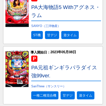
PA大海物語5 Withアグネス・
ラム
SANYO（三洋物産）
ST機
甘デジ
遊タイム
2023年05月08日
導入開始日：
PA元祖ギンギラパラダイス
強99ver.
SanThree（サンスリー）
一種二種混合機
甘デジ
遊タイム