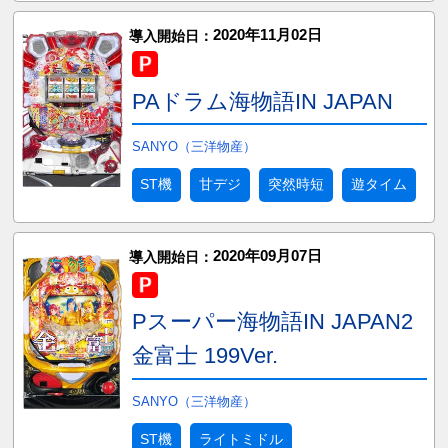
2020年11月02日
導入開始日：
PAドラム海物語IN JAPAN
SANYO（三洋物産）
ST機
甘デジ
突然時短
遊タイム
2020年09月07日
導入開始日：
Pスーパー海物語IN JAPAN2
金富士 199Ver.
SANYO（三洋物産）
ST機
ライトミドル