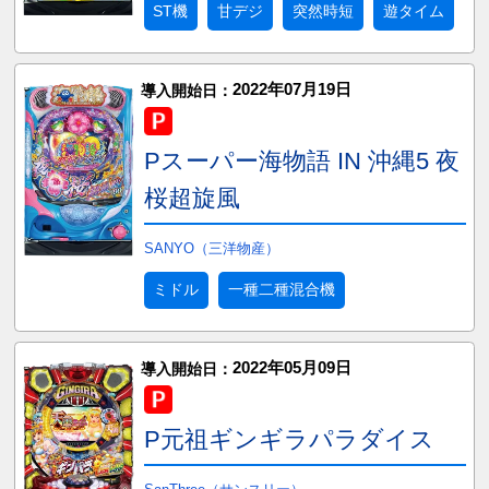
ST機
甘デジ
突然時短
遊タイム
2022年07月19日
導入開始日：
Pスーパー海物語 IN 沖縄5 夜
桜超旋風
SANYO（三洋物産）
ミドル
一種二種混合機
2022年05月09日
導入開始日：
P元祖ギンギラパラダイス