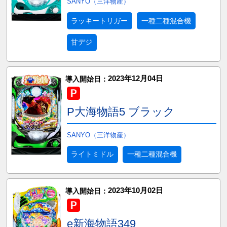
SANYO（三洋物産）
ラッキートリガー
一種二種混合機
甘デジ
2023年12月04日
導入開始日：
P大海物語5 ブラック
SANYO（三洋物産）
ライトミドル
一種二種混合機
2023年10月02日
導入開始日：
e新海物語349