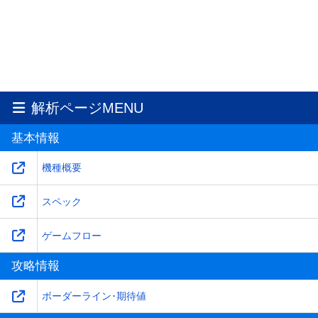
解析ページMENU
基本情報
機種概要
スペック
ゲームフロー
攻略情報
ボーダーライン･期待値