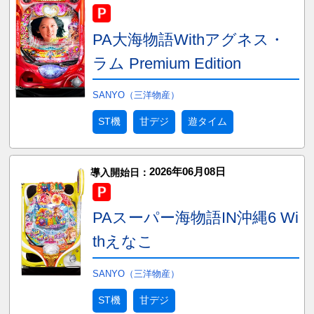
PA大海物語Withアグネス・
ラム Premium Edition
SANYO（三洋物産）
ST機
甘デジ
遊タイム
2026年06月08日
導入開始日：
PAスーパー海物語IN沖縄6 Wi
thえなこ
SANYO（三洋物産）
ST機
甘デジ