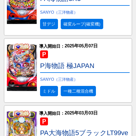
SANYO（三洋物産）
甘デジ
確変ループ(確変機)
2025年05月07日
導入開始日：
P海物語 極JAPAN
SANYO（三洋物産）
ミドル
一種二種混合機
2025年03月03日
導入開始日：
PA大海物語5ブラックLT99ve