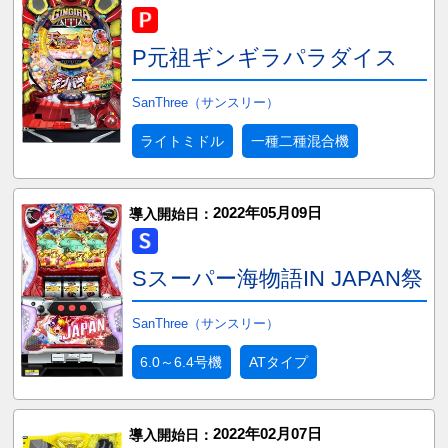
P元祖ギンギラパラダイス
SanThree（サンスリー）
ライトミドル
一種二種混合機
2022年05月09日
導入開始日：
Sスーパー海物語IN JAPAN祭
SanThree（サンスリー）
6.0～6.4号機
ATタイプ
2022年02月07日
導入開始日：