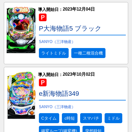
2023年12月04日
導入開始日：
P大海物語5 ブラック
SANYO（三洋物産）
ライトミドル
一種二種混合機
2023年10月02日
導入開始日：
e新海物語349
SANYO（三洋物産）
Cタイム
c時短
スマパチ
ミドル
確変ループ(確変機)
突然時短