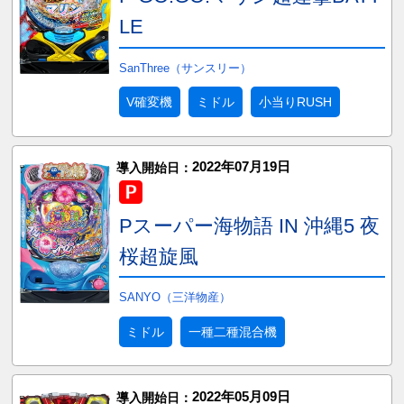
LE
SanThree（サンスリー）
V確変機
ミドル
小当りRUSH
2022年07月19日
導入開始日：
Pスーパー海物語 IN 沖縄5 夜
桜超旋風
SANYO（三洋物産）
ミドル
一種二種混合機
2022年05月09日
導入開始日：