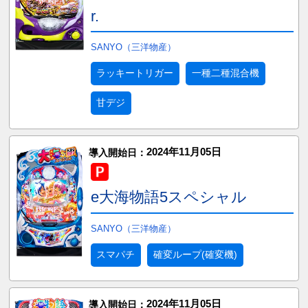
r.
SANYO（三洋物産）
ラッキートリガー
一種二種混合機
甘デジ
2024年11月05日
導入開始日：
e大海物語5スペシャル
SANYO（三洋物産）
スマパチ
確変ループ(確変機)
2024年11月05日
導入開始日：