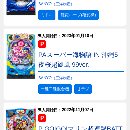
SANYO（三洋物産）
ミドル
確変ループ(確変機)
2023年01月10日
導入開始日：
PAスーパー海物語 IN 沖縄5
夜桜超旋風 99ver.
SANYO（三洋物産）
一種二種混合機
甘デジ
2022年11月07日
導入開始日：
P GO!GO!マリン超連撃BATT