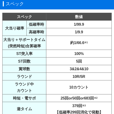
スペック
スペック
数値
低確率時
1/99.9
大当り確率
高確率時
1/9.9
大当り＋サポートタイム
約1/66.6
※1
(突然時短)合算確率
ST突入率
100%
ST回数
5回
賞球数
3&2&4&10
ラウンド
10R/5R
ラウンド中
10カウント
カウント
時短・電サポ
25回or50回or683回
※2
379回
※3
遊タイム
【低確率299回消化で発動】