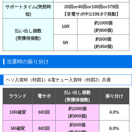
サポートタイム(突然時
20回or40回or100回or379回
短)
【非電サポ中1/199.8で発動】
約1000個
10R
(約900個)
払い出し個数
(実獲得個数)
約500個
5R
(約450個)
当選時の振り分け
ヘソ入賞時（特図1）&電チュー入賞時（特図2）共通
払い出し個数
ラウンド
電サポ
振り分け
(実獲得個数)
約1000個
10R確変
683回
4.0%
(約900個)
約500個
5R確変
683回
6.0%