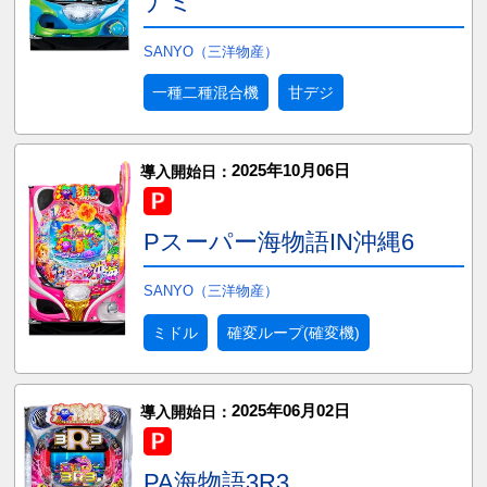
ナミ
SANYO（三洋物産）
一種二種混合機
甘デジ
2025年10月06日
導入開始日：
Pスーパー海物語IN沖縄6
SANYO（三洋物産）
ミドル
確変ループ(確変機)
2025年06月02日
導入開始日：
PA海物語3R3