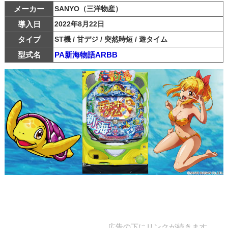
メーカー
SANYO（三洋物産）
導入日
2022年8月22日
タイプ
ST機 / 甘デジ / 突然時短 / 遊タイム
型式名
PA新海物語ARBB
広告の下にリンクが続きます。