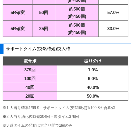
(約450個)
約500個
5R確変
50回
57.0%
(約450個)
約500個
5R確変
25回
33.0%
(約450個)
サポートタイム(突然時短)突入時
電サポ
振り分け
379回
1.0%
100回
9.0%
40回
40.0%
20回
50.0%
※1 大当り確率1/99.9＋サポートタイム(突然時短)1/199.8の合算値
※2 大当り消化後時短304回＋遊タイム379回
※3 遊タイムの発動は大当り間で1回のみ