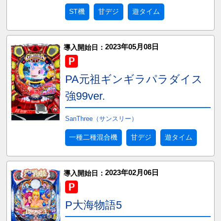
ST機
甘デジ
遊タイム
2023年05月08日
導入開始日：
PA元祖ギンギラパラダイス
強99ver.
SanThree（サンスリー）
一種二種混合機
甘デジ
遊タイム
2023年02月06日
導入開始日：
P大海物語5