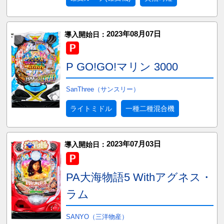
2023年08月07日
導入開始日：
P GO!GO!マリン 3000
SanThree（サンスリー）
ライトミドル
一種二種混合機
2023年07月03日
導入開始日：
PA大海物語5 Withアグネス・
ラム
SANYO（三洋物産）