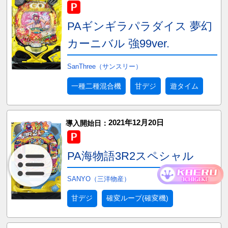
PAギンギラパラダイス 夢幻
カーニバル 強99ver.
SanThree（サンスリー）
一種二種混合機
甘デジ
遊タイム
2021年12月20日
導入開始日：
PA海物語3R2スペシャル
SANYO（三洋物産）
甘デジ
確変ループ(確変機)