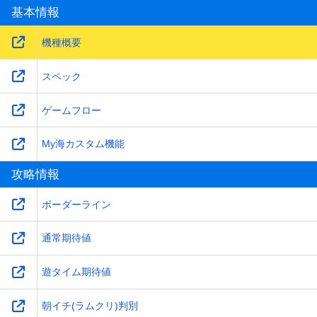
基本情報
2025-12-09
遊タイム(SUPERサポートタイム)概要を更新！
機種概要
スペック
ゲームフロー
My海カスタム機能
攻略情報
ボーダーライン
通常期待値
遊タイム期待値
朝イチ(ラムクリ)判別