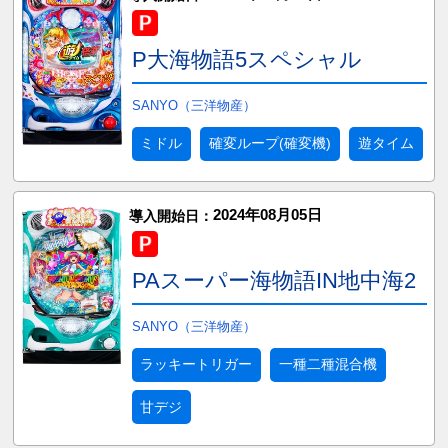
P大海物語5スペシャル
SANYO（三洋物産）
ミドル
確変ループ(確変機)
遊タイム
2024年08月05日
導入開始日：
PAスーパー海物語IN地中海2
SANYO（三洋物産）
ラッキートリガー
一種二種混合機
甘デジ