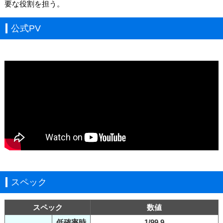
要な役割を担う。
公式PV
スペック
スペック
数値
低確率時
1/99.9