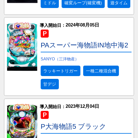
ミドル
確変ループ(確変機)
遊タイム
2024年08月05日
導入開始日：
PAスーパー海物語IN地中海2
SANYO（三洋物産）
ラッキートリガー
一種二種混合機
甘デジ
2023年12月04日
導入開始日：
P大海物語5 ブラック