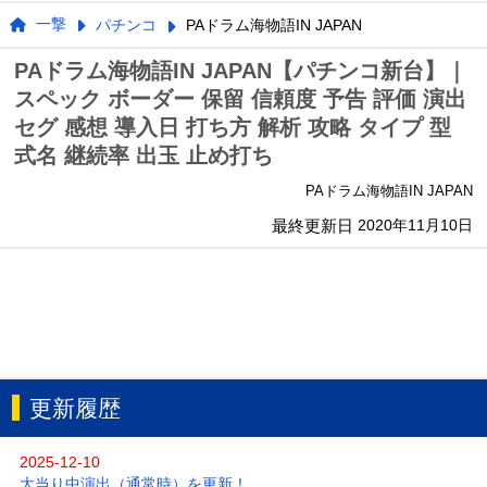
一撃
パチンコ
PAドラム海物語IN JAPAN
PAドラム海物語IN JAPAN【パチンコ新台】｜
スペック ボーダー 保留 信頼度 予告 評価 演出
セグ 感想 導入日 打ち方 解析 攻略 タイプ 型
式名 継続率 出玉 止め打ち
PAドラム海物語IN JAPAN
最終更新日
2020年11月10日
更新履歴
2025-12-10
大当り中演出（通常時）を更新！