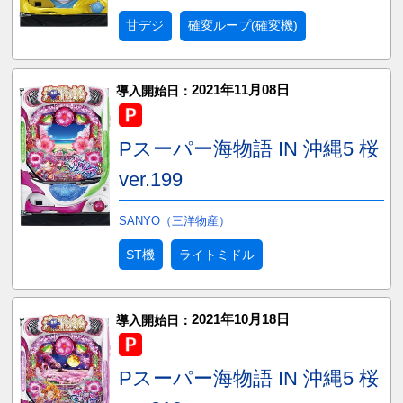
甘デジ
確変ループ(確変機)
2021年11月08日
導入開始日：
Pスーパー海物語 IN 沖縄5 桜
ver.199
SANYO（三洋物産）
ST機
ライトミドル
2021年10月18日
導入開始日：
Pスーパー海物語 IN 沖縄5 桜