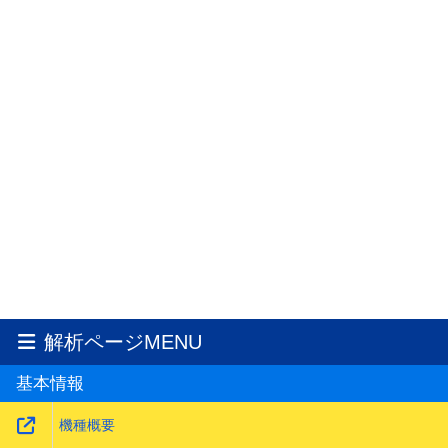
解析ページMENU
基本情報
機種概要