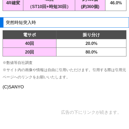
4R確変
46.0%
（ST10回+時短30回）
(約360個)
突然時短突入時
電サポ
振り分け
40回
20.0%
20回
80.0%
※数値等自社調査
※サイト内の画像や情報は自由に引用いただけます。引用する際は引用元
ページへのリンクをお願いいたします。
(C)SANYO
広告の下にリンクが続きます。