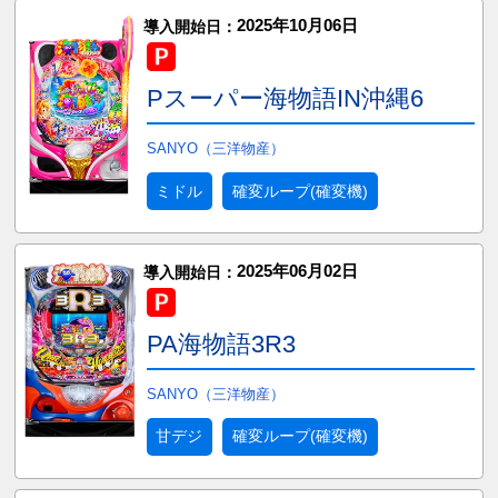
2025年10月06日
導入開始日：
Pスーパー海物語IN沖縄6
SANYO（三洋物産）
ミドル
確変ループ(確変機)
2025年06月02日
導入開始日：
PA海物語3R3
SANYO（三洋物産）
甘デジ
確変ループ(確変機)