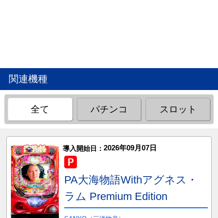
関連機種
全て
パチンコ
スロット
2026年09月07日
導入開始日：
PA大海物語Withアグネス・
ラム Premium Edition