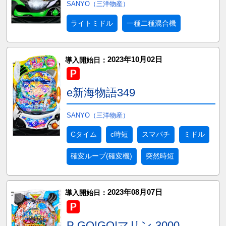
SANYO（三洋物産）
ライトミドル
一種二種混合機
2023年10月02日
導入開始日：
e新海物語349
SANYO（三洋物産）
Cタイム
c時短
スマパチ
ミドル
確変ループ(確変機)
突然時短
2023年08月07日
導入開始日：
P GO!GO!マリン 3000