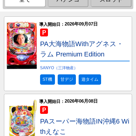
2026年09月07日
導入開始日：
PA大海物語Withアグネス・
ラム Premium Edition
SANYO（三洋物産）
ST機
甘デジ
遊タイム
2026年06月08日
導入開始日：
PAスーパー海物語IN沖縄6 Wi
thえなこ