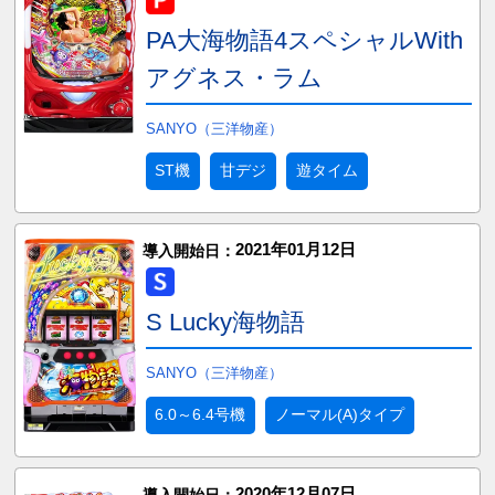
PA大海物語4スペシャルWith
アグネス・ラム
SANYO（三洋物産）
ST機
甘デジ
遊タイム
2021年01月12日
導入開始日：
S Lucky海物語
SANYO（三洋物産）
6.0～6.4号機
ノーマル(A)タイプ
2020年12月07日