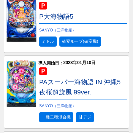
P大海物語5
SANYO（三洋物産）
ミドル
確変ループ(確変機)
2023年01月10日
導入開始日：
PAスーパー海物語 IN 沖縄5
夜桜超旋風 99ver.
SANYO（三洋物産）
一種二種混合機
甘デジ