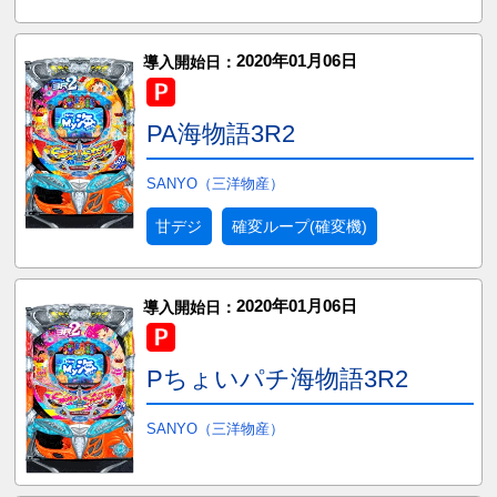
2020年01月06日
導入開始日：
PA海物語3R2
SANYO（三洋物産）
甘デジ
確変ループ(確変機)
2020年01月06日
導入開始日：
Pちょいパチ海物語3R2
SANYO（三洋物産）