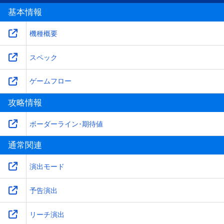
基本情報
機種概要
スペック
ゲームフロー
攻略情報
ボーダーライン･期待値
通常関連
演出モード
予告演出
リーチ演出