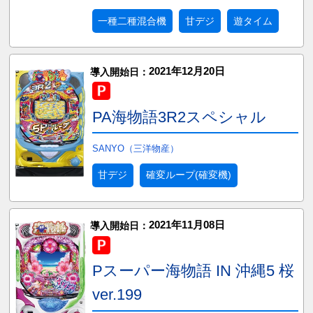
一種二種混合機
甘デジ
遊タイム
2021年12月20日
導入開始日：
PA海物語3R2スペシャル
SANYO（三洋物産）
甘デジ
確変ループ(確変機)
2021年11月08日
導入開始日：
Pスーパー海物語 IN 沖縄5 桜
ver.199