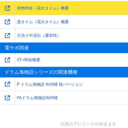
突然時短（花火タイム）概要
遊タイム（花火タイム）概要
大当り中演出（通常時）
電サポ関連
ST+時短概要
ドラム海物語シリーズの関連機種
P ドラム海物語 IN沖縄 桜バージョン
PAドラム海物語IN沖縄
広告の下にリンクが続きます。