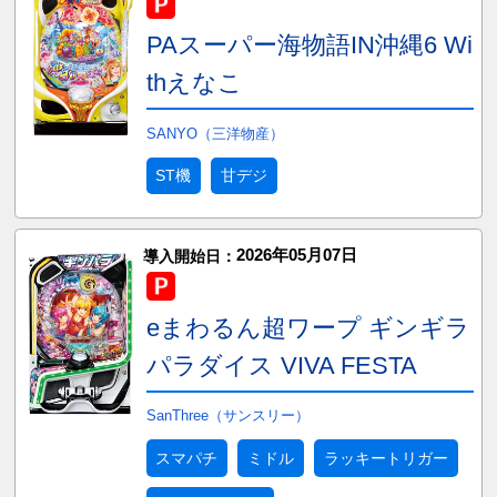
PAスーパー海物語IN沖縄6 Wi
thえなこ
SANYO（三洋物産）
ST機
甘デジ
2026年05月07日
導入開始日：
eまわるん超ワープ ギンギラ
パラダイス VIVA FESTA
SanThree（サンスリー）
スマパチ
ミドル
ラッキートリガー