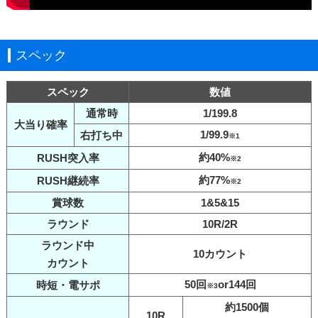
スペック
スペック
数値
通常時
1/199.8
大当り確率
1/99.9
右打ち中
※1
約40%
RUSH突入率
※2
約77%
RUSH継続率
※2
賞球数
1&5&15
ラウンド
10R/2R
ラウンド中
10カウント
カウント
50回
or144回
時短・電サポ
※3
約1500個
10R