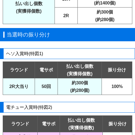
(約1400個)
払い出し個数
(実獲得個数)
約300個
2R
(約280個)
当選時の振り分け
ヘソ入賞時(特図1)
払い出し個数
ラウンド
電サポ
振り分け
(実獲得個数)
約300個
2R大当り
50回
100%
(約280個)
電チュー入賞時(特図2)
払い出し個数
ラウンド
電サポ
振り分け
(実獲得個数)