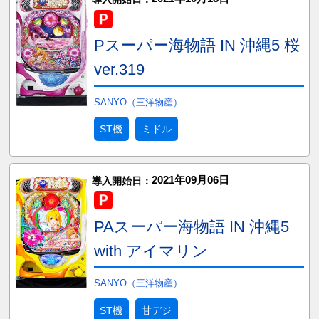
Pスーパー海物語 IN 沖縄5 桜
ver.319
SANYO（三洋物産）
ST機
ミドル
2021年09月06日
導入開始日：
PAスーパー海物語 IN 沖縄5
with アイマリン
SANYO（三洋物産）
ST機
甘デジ