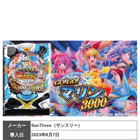
メーカー
SanThree（サンスリー）
導入日
2023年8月7日