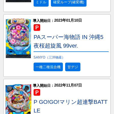
ミドル
確変ループ(確変機)
2023年01月10日
導入開始日：
PAスーパー海物語 IN 沖縄5
夜桜超旋風 99ver.
SANYO（三洋物産）
一種二種混合機
甘デジ
2022年11月07日
導入開始日：
P GO!GO!マリン超連撃BATT
LE