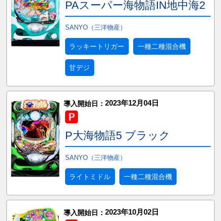
PAスーパー海物語IN地中海2
SANYO（三洋物産）
ラッキートリガー
一種二種混合機
甘デジ
2023年12月04日
導入開始日：
P大海物語5 ブラック
SANYO（三洋物産）
ライトミドル
一種二種混合機
2023年10月02日
導入開始日：