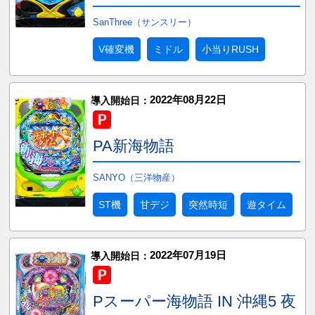
SanThree（サンスリー）
V確変機
ミドル
小当りRUSH
2022年08月22日
導入開始日：
PA新海物語
SANYO（三洋物産）
ST機
甘デジ
突然時短
遊タイム
2022年07月19日
導入開始日：
Pスーパー海物語 IN 沖縄5 夜