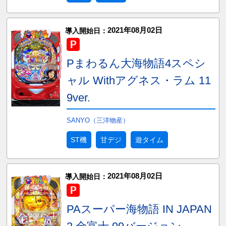
2021年08月02日
導入開始日：
Pまわるん大海物語4スペシ
ャル Withアグネス・ラム 11
9ver.
SANYO（三洋物産）
ST機
甘デジ
遊タイム
2021年08月02日
導入開始日：
PAスーパー海物語 IN JAPAN