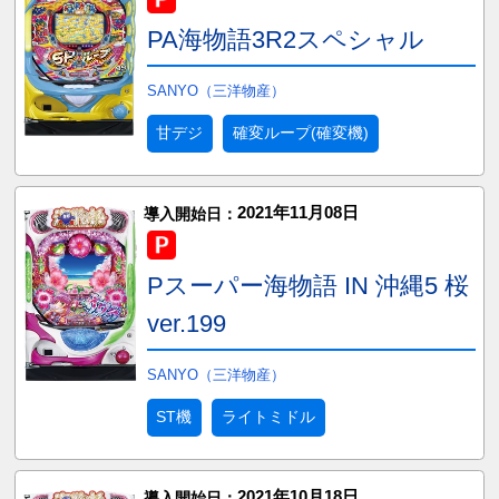
PA海物語3R2スペシャル
SANYO（三洋物産）
甘デジ
確変ループ(確変機)
2021年11月08日
導入開始日：
Pスーパー海物語 IN 沖縄5 桜
ver.199
SANYO（三洋物産）
ST機
ライトミドル
2021年10月18日
導入開始日：