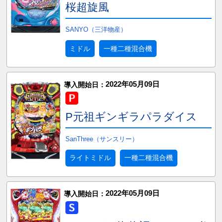
桜超旋風
SANYO（三洋物産）
ミドル
一種二種混合機
2022年05月09日
導入開始日：
P元祖ギンギラパラダイス
SanThree（サンスリー）
ライトミドル
一種二種混合機
2022年05月09日
導入開始日：