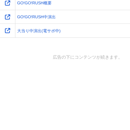
GO!GO!RUSH概要
GO!GO!RUSH中演出
大当り中演出(電サポ中)
広告の下にコンテンツが続きます。