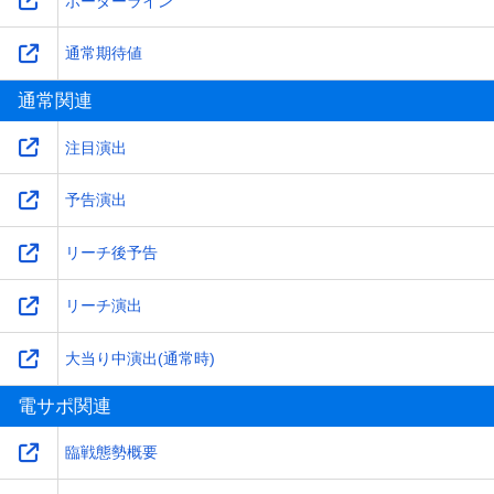
ボーダーライン
通常期待値
通常関連
注目演出
予告演出
リーチ後予告
リーチ演出
大当り中演出(通常時)
電サポ関連
臨戦態勢概要