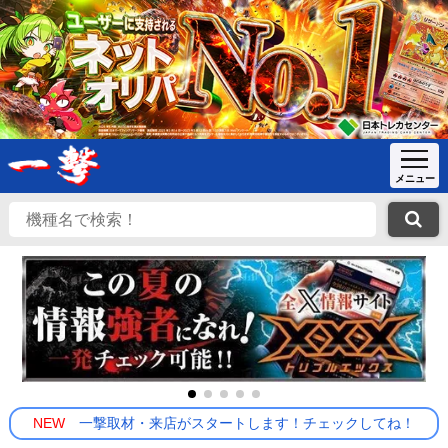
NEW
一撃取材・来店がスタートします！チェックしてね！