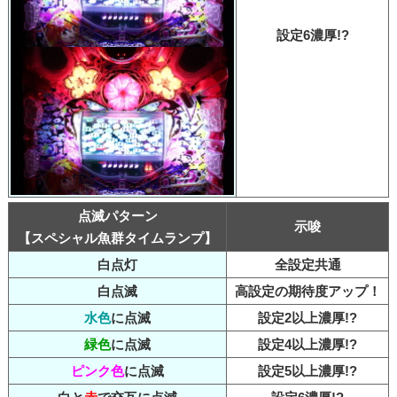
設定6濃厚!?
点滅パターン
示唆
【スペシャル魚群タイムランプ】
白点灯
全設定共通
白点滅
高設定の期待度アップ！
水色
に点滅
設定2以上濃厚!?
緑色
に点滅
設定4以上濃厚!?
ピンク色
に点滅
設定5以上濃厚!?