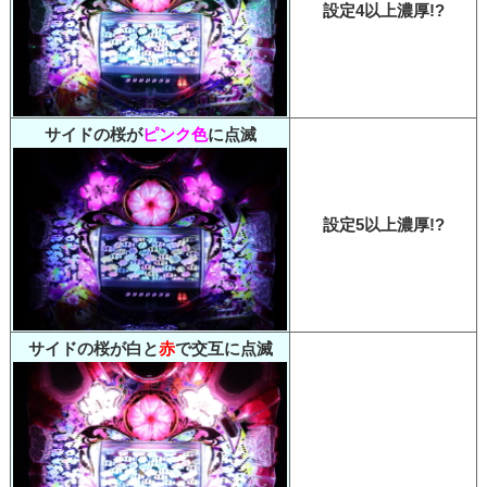
設定4以上濃厚!?
サイドの桜が
ピンク色
に点滅
設定5以上濃厚!?
サイドの桜が白と
赤
で交互に点滅