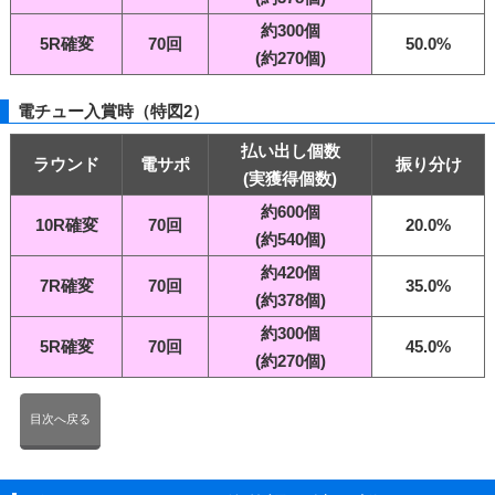
約300個
5R確変
70回
50.0%
(約270個)
電チュー入賞時（特図2）
払い出し個数
ラウンド
電サポ
振り分け
(実獲得個数)
約600個
10R確変
70回
20.0%
(約540個)
約420個
7R確変
70回
35.0%
(約378個)
約300個
5R確変
70回
45.0%
(約270個)
目次へ戻る