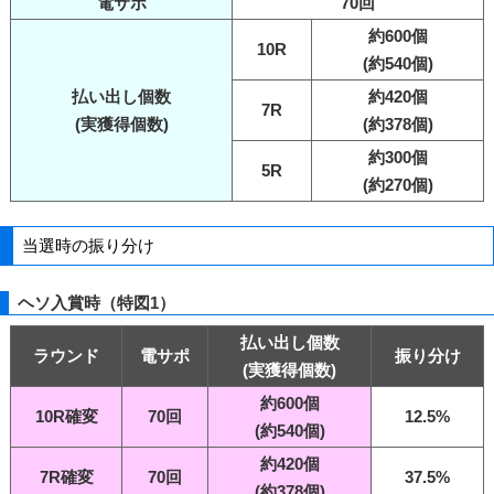
電サポ
70回
約600個
10R
(約540個)
払い出し個数
約420個
7R
(実獲得個数)
(約378個)
約300個
5R
(約270個)
当選時の振り分け
ヘソ入賞時（特図1）
払い出し個数
ラウンド
電サポ
振り分け
(実獲得個数)
約600個
10R確変
70回
12.5%
(約540個)
約420個
7R確変
70回
37.5%
(約378個)