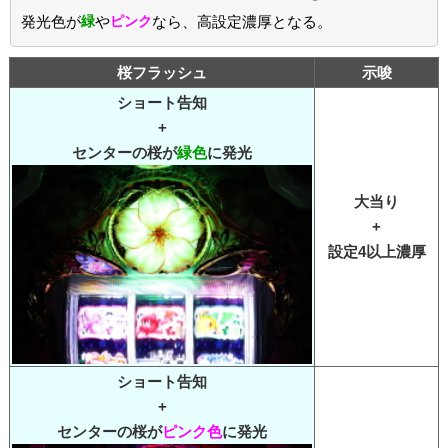
発光色が
緑
や
ピンク
なら、高設定濃厚となる。
桜フラッシュ
示唆
ショート告知
+
センターの桜が
緑色
に発光
大当り
+
設定4以上濃厚
ショート告知
+
センターの桜が
ピンク色
に発光