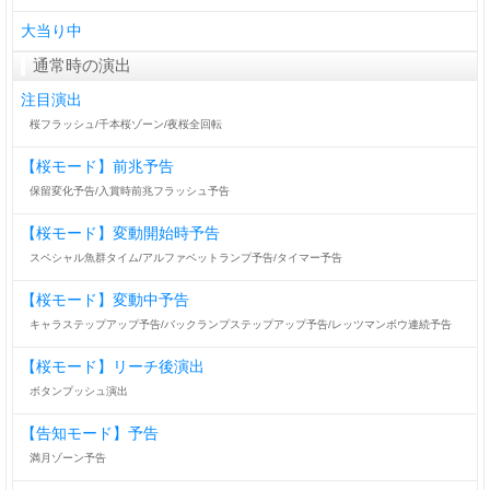
大当り中
通常時の演出
注目演出
桜フラッシュ/千本桜ゾーン/夜桜全回転
【桜モード】前兆予告
保留変化予告/入賞時前兆フラッシュ予告
【桜モード】変動開始時予告
スペシャル魚群タイム/アルファベットランプ予告/タイマー予告
【桜モード】変動中予告
キャラステップアップ予告/バックランプステップアップ予告/レッツマンボウ連続予告
【桜モード】リーチ後演出
ボタンプッシュ演出
【告知モード】予告
満月ゾーン予告