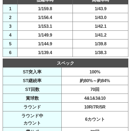
1
1/159.8
1/43.9
2
1/156.4
1/43.0
3
1/153.1
1/42.1
4
1/149.9
1/41.2
5
1/144.9
1/39.8
6
1/139.4
1/38.3
スペック
ST突入率
100%
ST継続率
約80%～約84%
ST回数
70回
賞球数
4&1&3&10
ラウンド
10R/7R/5R
ラウンド中
6カウント
カウント