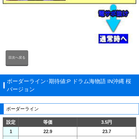
目次へ戻る
ボーダーライン･期待値:P ドラム海物語 IN沖縄 桜
バージョン
ボーダーライン
設定
等価
3.5円
1
22.9
23.7