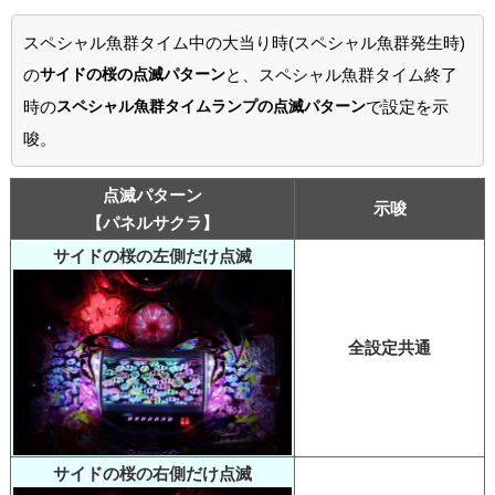
スペシャル魚群タイム中の大当り時(スペシャル魚群発生時)
の
サイドの桜の点滅パターン
と、スペシャル魚群タイム終了
時の
スペシャル魚群タイムランプの点滅パターン
で設定を示
唆。
点滅パターン
示唆
【パネルサクラ】
サイドの桜の左側だけ点滅
全設定共通
サイドの桜の右側だけ点滅