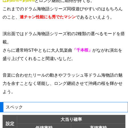
は約80%～約84%
とロング継続に期待が持てる。
これまでのドラム海物語シリーズ同様遊びやすいのはもちろん
のこと、
連チャン性能にも秀でたマシン
であるといえよう。
演出面ではドラム海物語シリーズ初の2種類の選べるモードを搭
載。
さらに通常時ST中ともに大人気楽曲
「千本桜」
がながれ演出を
盛り上げてくれること間違いなしだ。
音楽に合わせたリールの動きやフラッシュ等ドラム海物語の魅
力を余すことなく堪能し、ロング継続させて沖縄の桜を輝かせ
よう。
スペック
大当り確率
設定
低確率時
高確率時