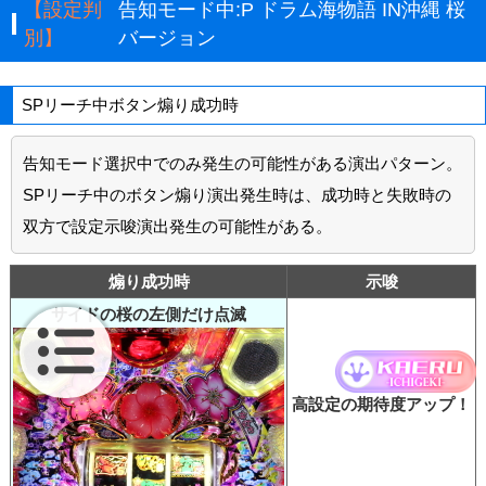
【設定判
告知モード中:P ドラム海物語 IN沖縄 桜
別】
バージョン
SPリーチ中ボタン煽り成功時
告知モード選択中でのみ発生の可能性がある演出パターン。
SPリーチ中のボタン煽り演出発生時は、成功時と失敗時の
双方で設定示唆演出発生の可能性がある。
煽り成功時
示唆
サイドの桜の左側だけ点滅
高設定の期待度アップ！