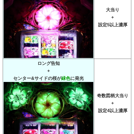
大当り
+
設定5以上濃厚
ロング告知
+
センター&サイドの桜が
緑色
に発光
奇数図柄大当り
+
設定4以上濃厚