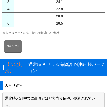
3
24.1
4
22.8
5
20.8
6
18.5
※大当り出玉3％減、持ち玉比率70で算出
目次へ戻る
【設定判
通常時:P ドラム海物語 IN沖縄 桜バージ
別】
ョン
大当り確率
通常時orST中共に高設定ほど大当り確率が優遇されてい
る。