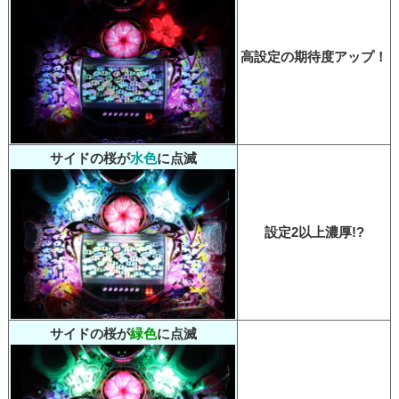
高設定の期待度アップ！
サイドの桜が
水色
に点滅
設定2以上濃厚!?
サイドの桜が
緑色
に点滅