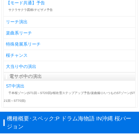
【モード共通】予告
サクラサクラ図柄/チビザメ予告
リーチ演出
楽曲系リーチ
特殊発展系リーチ
桜チャンス
大当り中の演出
電サポ中の演出
ST中演出
千本桜ゾーン(ST1回～ST20回)/桜吹雪ステップアップ予告/楽曲煽り/いつものSTゾーン(ST
21回～ST70回)
機種概要･スペック:P ドラム海物語 IN沖縄 桜バー
ジョン