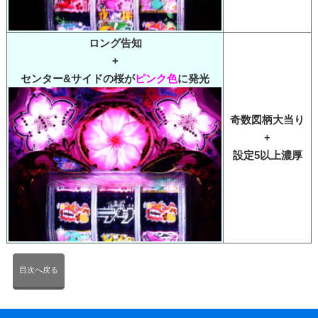
ロング告知
+
センター&サイドの桜が
ピンク色
に発光
奇数図柄大当り
+
設定5以上濃厚
目次へ戻る