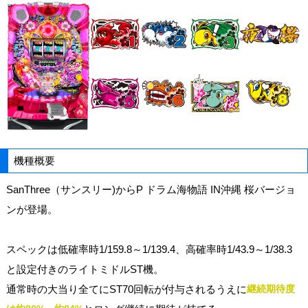
機種概要
SanThree（サンスリー)からP ドラム海物語 IN沖縄 桜バージョ
ンが登場。
スペックは低確率時1/159.8～1/139.4、高確率時1/43.9～1/38.3
と設定付きのライトミドルST機。
通常時の大当り全てにST70回転が付与されるうえに
継続期待度