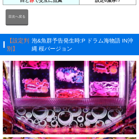
白と
赤
で交互に点滅
設定6濃厚!?
目次へ戻る
【設定判
泡&魚群予告発生時:P ドラム海物語 IN沖
別】
縄 桜バージョン