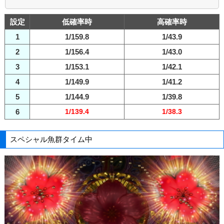
設定
低確率時
高確率時
1
1/159.8
1/43.9
2
1/156.4
1/43.0
3
1/153.1
1/42.1
4
1/149.9
1/41.2
5
1/144.9
1/39.8
6
1/139.4
1/38.3
スペシャル魚群タイム中