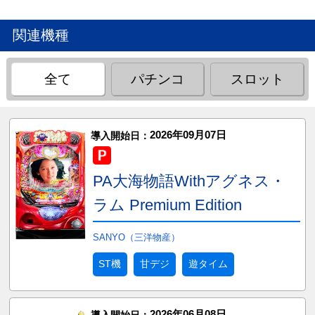
関連機種
全て
パチンコ
スロット
2026年09月07日
導入開始日：
PA大海物語Withアグネス・
ラム Premium Edition
SANYO（三洋物産）
ST機
甘デジ
遊タイム
2026年06月08日