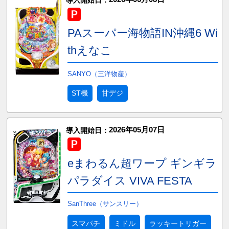
導入開始日：
PAスーパー海物語IN沖縄6 Wi
thえなこ
SANYO（三洋物産）
ST機
甘デジ
2026年05月07日
導入開始日：
eまわるん超ワープ ギンギラ
パラダイス VIVA FESTA
SanThree（サンスリー）
スマパチ
ミドル
ラッキートリガー