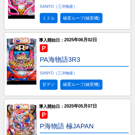
SANYO（三洋物産）
ミドル
確変ループ(確変機)
2025年06月02日
導入開始日：
PA海物語3R3
SANYO（三洋物産）
甘デジ
確変ループ(確変機)
2025年05月07日
導入開始日：
P海物語 極JAPAN