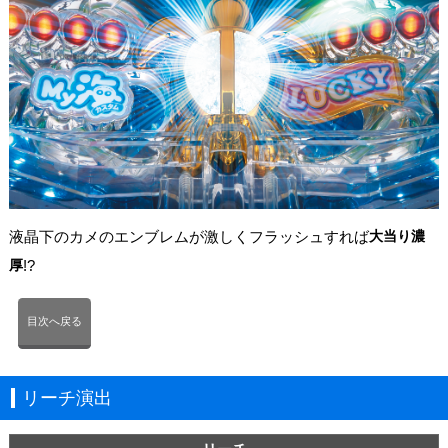
液晶下のカメのエンブレムが激しくフラッシュすれば
大当り濃
厚
!?
目次へ戻る
リーチ演出