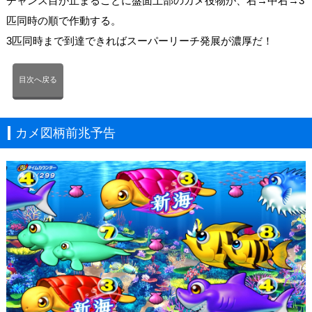
チャンス目が止まるごとに盤面上部のカメ役物が、右→中右→3
匹同時の順で作動する。
3匹同時まで到達できればスーパーリーチ発展が濃厚だ！
目次へ戻る
カメ図柄前兆予告