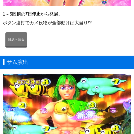
1～5図柄の
Σ目停止
から発展。
ボタン連打でカメ役物が全部動けば大当り!?
目次へ戻る
サム演出