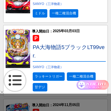
SANYO（三洋物産）
ミドル
一種二種混合機
2025年03月03日
導入開始日：
PA大海物語5ブラックLT99ve
r.
SANYO（三洋物産）
ラッキートリガー
一種二種混合機
甘デジ
2024年11月05日
導入開始日：