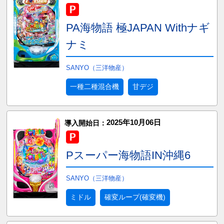
PA海物語 極JAPAN Withナギ
ナミ
SANYO（三洋物産）
一種二種混合機
甘デジ
2025年10月06日
導入開始日：
Pスーパー海物語IN沖縄6
SANYO（三洋物産）
ミドル
確変ループ(確変機)