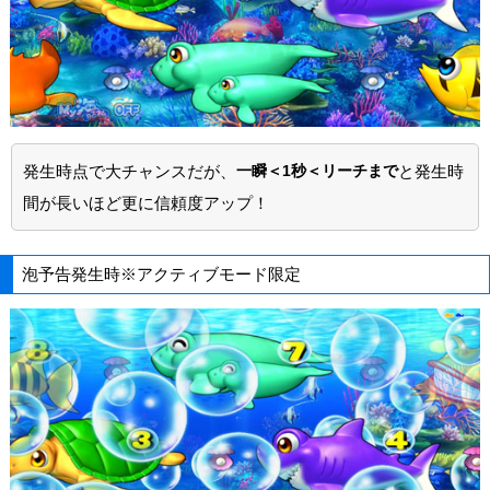
発生時点で大チャンスだが、
一瞬＜1秒＜リーチまで
と発生時
間が長いほど更に信頼度アップ！
泡予告発生時※アクティブモード限定