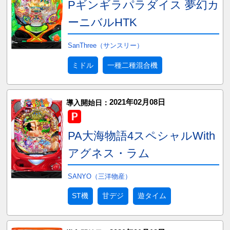
Pギンギラパラダイス 夢幻カ
ーニバルHTK
SanThree（サンスリー）
ミドル
一種二種混合機
2021年02月08日
導入開始日：
PA大海物語4スペシャルWith
アグネス・ラム
SANYO（三洋物産）
ST機
甘デジ
遊タイム