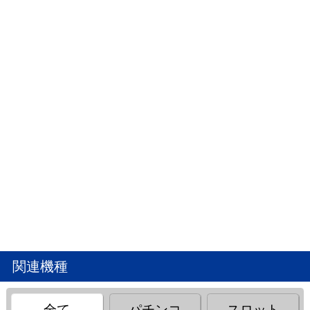
関連機種
全て
パチンコ
スロット