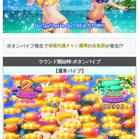
ボタンバイブ発生で
保留内連チャン濃厚
の
金魚群
が発生!?
ラウンド開始時:ボタンバイブ
【通常バイブ】