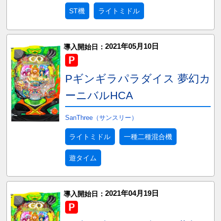
ST機
ライトミドル
2021年05月10日
導入開始日：
Pギンギラパラダイス 夢幻カ
ーニバルHCA
SanThree（サンスリー）
ライトミドル
一種二種混合機
遊タイム
2021年04月19日
導入開始日：