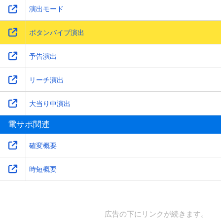
演出モード
ボタンバイブ演出
予告演出
リーチ演出
大当り中演出
電サポ関連
確変概要
時短概要
広告の下にリンクが続きます。