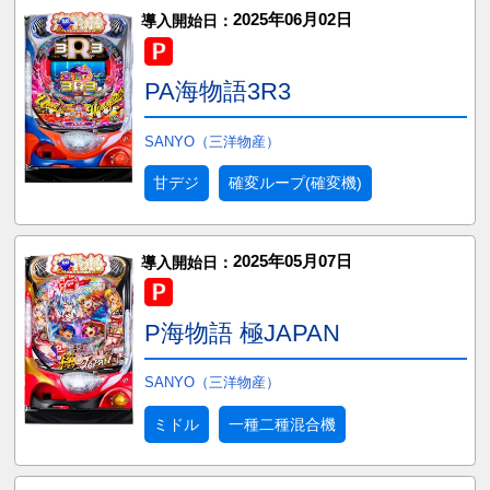
2025年06月02日
導入開始日：
PA海物語3R3
SANYO（三洋物産）
甘デジ
確変ループ(確変機)
2025年05月07日
導入開始日：
P海物語 極JAPAN
SANYO（三洋物産）
ミドル
一種二種混合機