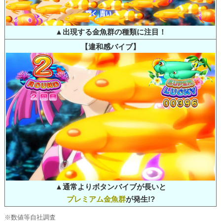
▲出現する金魚群の種類に注目！
【違和感バイブ】
▲通常よりボタンバイブが長いと
プレミアム金魚群
が発生!?
※数値等自社調査