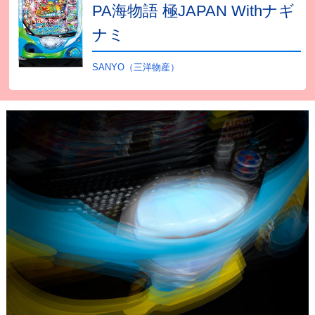
PA海物語 極JAPAN Withナギ
ナミ
SANYO（三洋物産）