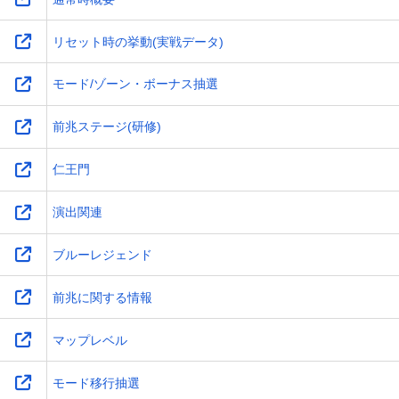
リセット時の挙動(実戦データ)
モード/ゾーン・ボーナス抽選
前兆ステージ(研修)
仁王門
演出関連
ブルーレジェンド
前兆に関する情報
マップレベル
モード移行抽選