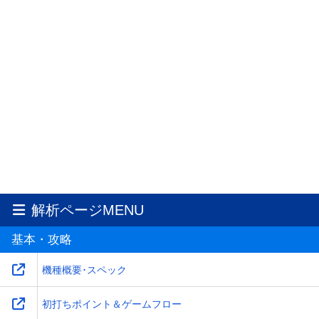
解析ページMENU
基本・攻略
機種概要･スペック
初打ちポイント＆ゲームフロー