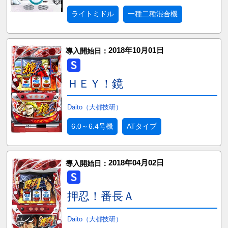
ライトミドル
一種二種混合機
2018年10月01日
導入開始日：
ＨＥＹ！鏡
Daito（大都技研）
6.0～6.4号機
ATタイプ
2018年04月02日
導入開始日：
押忍！番長Ａ
Daito（大都技研）