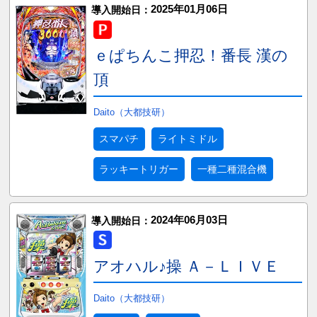
2025年01月06日
導入開始日：
ｅぱちんこ押忍！番長 漢の
頂
Daito（大都技研）
スマパチ
ライトミドル
ラッキートリガー
一種二種混合機
2024年06月03日
導入開始日：
アオハル♪操 Ａ－ＬＩＶＥ
Daito（大都技研）