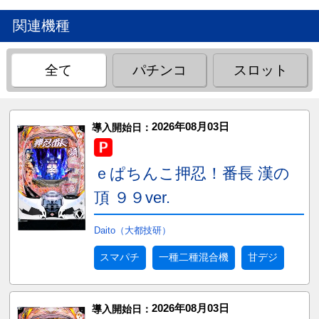
関連機種
全て
パチンコ
スロット
2026年08月03日
導入開始日：
ｅぱちんこ押忍！番長 漢の
頂 ９９ver.
Daito（大都技研）
スマパチ
一種二種混合機
甘デジ
2026年08月03日
導入開始日：