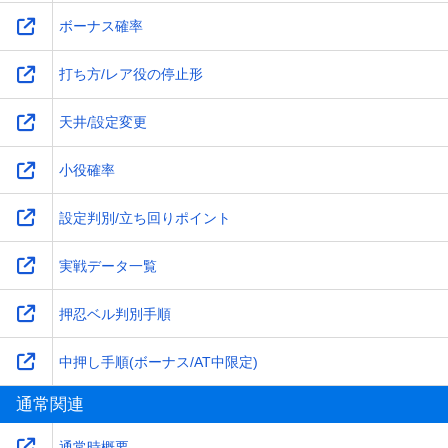
ボーナス確率
打ち方/レア役の停止形
天井/設定変更
小役確率
設定判別/立ち回りポイント
実戦データ一覧
押忍ベル判別手順
中押し手順(ボーナス/AT中限定)
通常関連
通常時概要