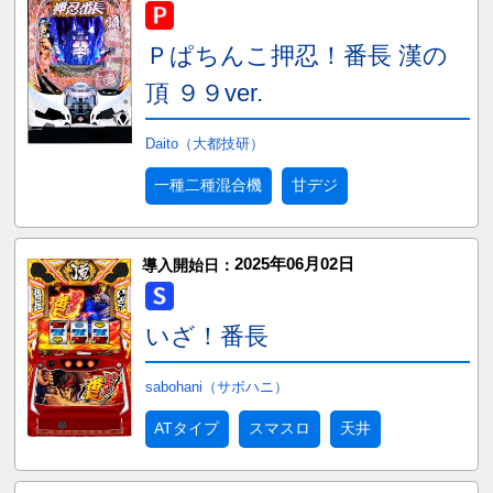
Ｐぱちんこ押忍！番長 漢の
頂 ９９ver.
Daito（大都技研）
一種二種混合機
甘デジ
2025年06月02日
導入開始日：
いざ！番長
sabohani（サボハニ）
ATタイプ
スマスロ
天井