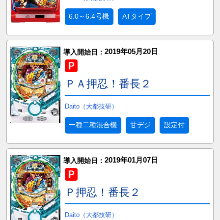
6.0～6.4号機
ATタイプ
2019年05月20日
導入開始日：
ＰＡ押忍！番長２
Daito（大都技研）
一種二種混合機
甘デジ
設定付
2019年01月07日
導入開始日：
Ｐ押忍！番長２
Daito（大都技研）