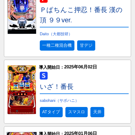
Ｐぱちんこ押忍！番長 漢の
頂 ９９ver.
Daito（大都技研）
一種二種混合機
甘デジ
2025年06月02日
導入開始日：
いざ！番長
sabohani（サボハニ）
ATタイプ
スマスロ
天井
2025年01月06日
導入開始日：