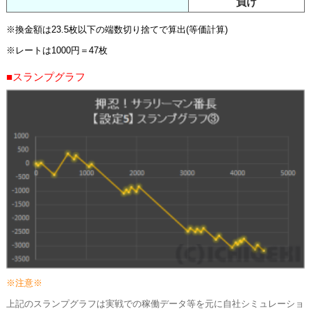
負け
※換金額は23.5枚以下の端数切り捨てで算出(等価計算)
※レートは1000円＝47枚
■スランプグラフ
※注意※
上記のスランプグラフは実戦での稼働データ等を元に自社シミュレーショ