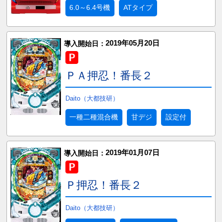
6.0～6.4号機
ATタイプ
2019年05月20日
導入開始日：
ＰＡ押忍！番長２
Daito（大都技研）
一種二種混合機
甘デジ
設定付
2019年01月07日
導入開始日：
Ｐ押忍！番長２
Daito（大都技研）