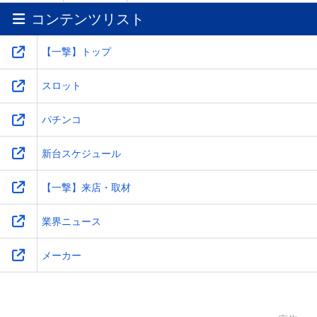
コンテンツリスト
ワ
-
-
-
-
【一撃】トップ
スロット
パチンコ
新台スケジュール
【一撃】来店・取材
業界ニュース
メーカー