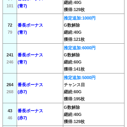
継続:40G
101
(青7)
獲得:129枚
推定追加:1000円
72
番長ボーナス
G数解除
79
(青7)
継続:40G
獲得:121枚
推定追加:6000円
241
番長ボーナス
G数解除
246
(青7)
継続:60G
獲得:141枚
推定追加:5000円
264
番長ボーナス
チャンス目
268
(赤7)
継続:60G
獲得:195枚
G数解除
43
番長ボーナス
継続:40G
46
(赤7)
獲得:129枚