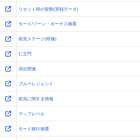
リセット時の挙動(実戦データ)
モード/ゾーン・ボーナス抽選
前兆ステージ(研修)
仁王門
演出関連
ブルーレジェンド
前兆に関する情報
マップレベル
モード移行抽選