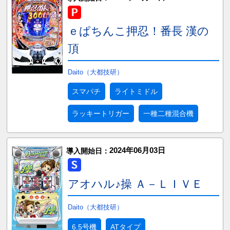
ｅぱちんこ押忍！番長 漢の
頂
Daito（大都技研）
スマパチ
ライトミドル
ラッキートリガー
一種二種混合機
2024年06月03日
導入開始日：
アオハル♪操 Ａ－ＬＩＶＥ
Daito（大都技研）
6.5号機
ATタイプ