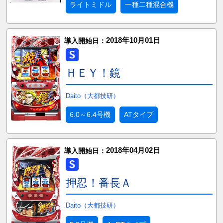
ライトミドル
一種二種混合機
2018年10月01日
導入開始日：
ＨＥＹ！鏡
Daito（大都技研）
6.0～6.4号機
ATタイプ
2018年04月02日
導入開始日：
押忍！番長Ａ
Daito（大都技研）