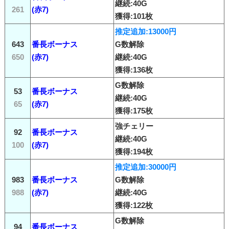
継続:40G
261
(赤7)
獲得:101枚
推定追加:13000円
643
番長ボーナス
G数解除
650
(赤7)
継続:40G
獲得:136枚
G数解除
53
番長ボーナス
継続:40G
65
(赤7)
獲得:175枚
強チェリー
92
番長ボーナス
継続:40G
100
(赤7)
獲得:194枚
推定追加:30000円
983
番長ボーナス
G数解除
988
(赤7)
継続:40G
獲得:122枚
G数解除
94
番長ボーナス