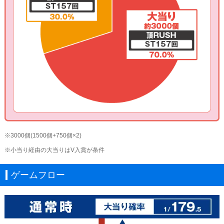
※3000個(1500個+750個×2)
※小当り経由の大当りはV入賞が条件
ゲームフロー