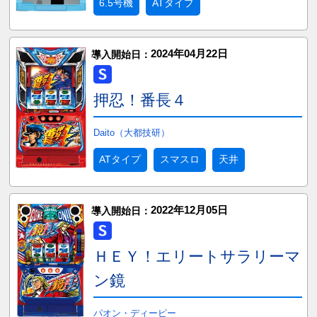
6.5号機
ATタイプ
2024年04月22日
導入開始日：
押忍！番長４
Daito（大都技研）
ATタイプ
スマスロ
天井
2022年12月05日
導入開始日：
ＨＥＹ！エリートサラリーマ
ン鏡
パオン・ディーピー