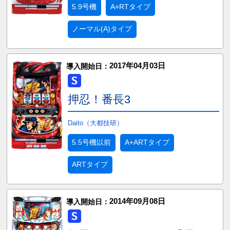
5.9号機
A+RTタイプ
ノーマル(A)タイプ
2017年04月03日
導入開始日：
押忍！番長3
Daito（大都技研）
5.5号機以前
A+ARTタイプ
ARTタイプ
2014年09月08日
導入開始日：