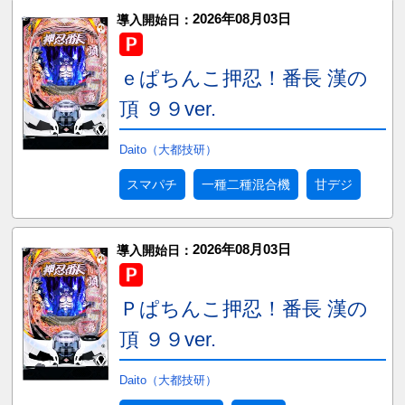
2026年08月03日
導入開始日：
ｅぱちんこ押忍！番長 漢の
頂 ９９ver.
Daito（大都技研）
スマパチ
一種二種混合機
甘デジ
2026年08月03日
導入開始日：
Ｐぱちんこ押忍！番長 漢の
頂 ９９ver.
Daito（大都技研）