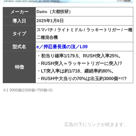
メーカー
Daito（大都技研）
導入日
2025年1月6日
スマパチ / ライトミドル / ラッキートリガー / 一種
タイプ
二種混合機
型式名
e／押忍番長漢の頂／L09
・初当り確率1/179.5、RUSH突入率25%。
・RUSH突入＝ラッキートリガーに突入!?
特徴
・LT突入率は約1/718、継続率約80%。
・RUSH中大当りの70%は出玉約3000個
!?
※1
※1 3000個(1500個+750個×2)
広告の下にリンクが続きます。