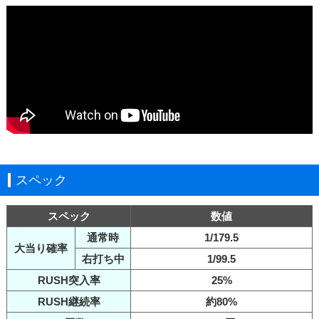
スペック
スペック
数値
通常時
1/179.5
大当り確率
右打ち中
1/99.5
RUSH突入率
25%
RUSH継続率
約80%