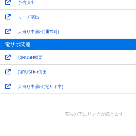
予告演出
リーチ演出
大当り中演出(通常時)
電サポ関連
頂RUSH概要
頂RUSH中演出
大当り中演出(電サポ中)
広告の下にリンクが続きます。