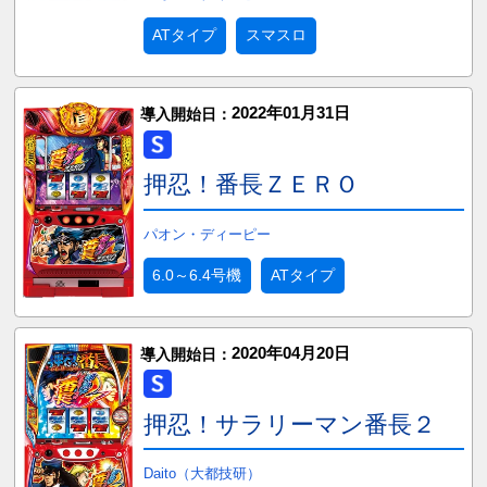
ATタイプ
スマスロ
2022年01月31日
導入開始日：
押忍！番長ＺＥＲＯ
パオン・ディーピー
6.0～6.4号機
ATタイプ
2020年04月20日
導入開始日：
押忍！サラリーマン番長２
Daito（大都技研）