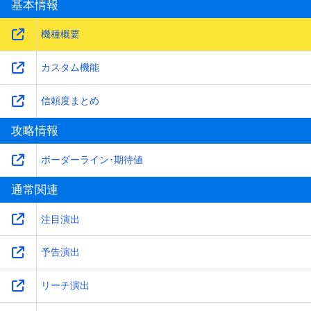
基本情報
2025-12-09
注目演出を更新！
機種概要
カスタム機能
信頼度まとめ
攻略情報
ボーダーライン･期待値
通常関連
注目演出
予告演出
リーチ演出