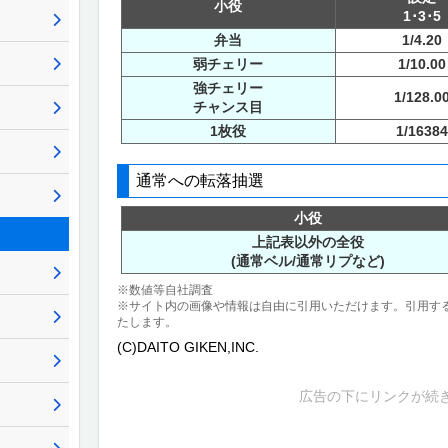
小役
1･3･5
弁当
1/4.20
弱チェリー
1/10.00
強チェリー
1/128.0
チャンス目
1枚役
1/16384
通常への転落抽選
小役
上記表以外の全役
(通常ベル/通常リプなど)
※数値等自社調査
※サイト内の画像や情報は自由に引用いただけます。引用す
たします。
(C)DAITO GIKEN,INC.
広告の下にリンクが続