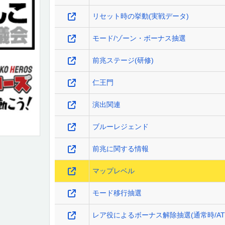
リセット時の挙動(実戦データ)
モード/ゾーン・ボーナス抽選
前兆ステージ(研修)
仁王門
演出関連
ブルーレジェンド
前兆に関する情報
マップレベル
モード移行抽選
レア役によるボーナス解除抽選(通常時/AT