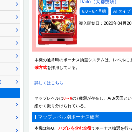
Daito（大都技研）
6.0～6.4号機
ATタイプ
2020年04月2
導入開始日：
本機の通常時のボーナス抽選システムは、レベルに
確方式
を採用している。
)
詳しくはこちら
マップレベルは
0～6
の7種類が存在し、A/B/天国
細かく振り分けられている。
マップレベル別ボーナス確率
本機は毎G、
ハズレを含む全役
でボーナス抽選を行