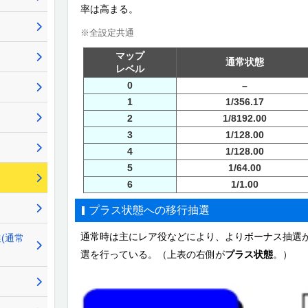
率は高まる。
※全設定共通
マップ
通常状態
レベル
0
–
1
1/356.17
2
1/8192.00
3
1/128.00
4
1/128.00
5
1/64.00
6
1/1.00
プラス状態への移行抽選
通常時は主にレア役などにより、よりボーナス抽選
(通常
選を行っている。（上表の右側が
プラス状態
。）