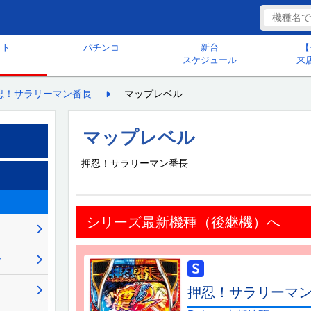
ット
パチンコ
新台
【
スケジュール
来
忍！サラリーマン番長
マップレベル
マップレベル
押忍！サラリーマン番長
シリーズ最新機種（後継機）へ
ー
押忍！サラリーマ