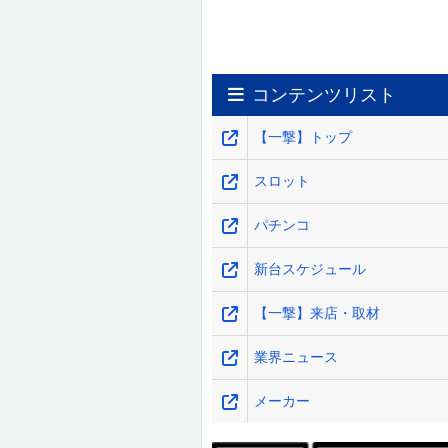
コンテンツリスト
【一撃】トップ
スロット
パチンコ
新台スケジュール
【一撃】来店・取材
業界ニュース
メーカー