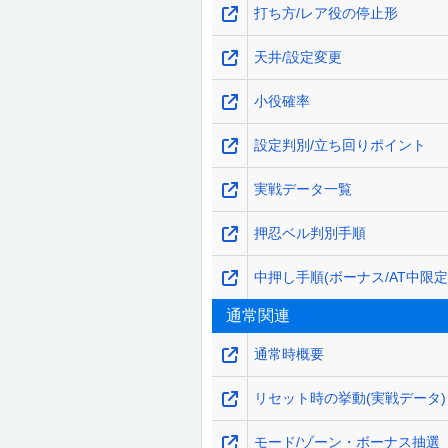
打ち方/レア役の停止形
天井/設定変更
小役確率
設定判別/立ち回りポイント
実戦データ一覧
押忍ベル判別手順
中押し手順(ボーナス/AT中限定
通常関連
通常時概要
リセット時の挙動(実戦データ)
モード/ゾーン・ボーナス抽選