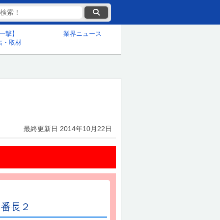
一撃】
業界ニュース
店・取材
最終更新日
2014年10月22日
ン番長２