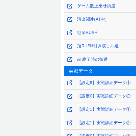
ゲーム数上乗せ抽選
演出関連(AT中)
絶頂RUSH
頂RUSH引き戻し抽選
AT終了時の抽選
実戦データ
【設定6】実戦詳細データ①
【設定6】実戦詳細データ②
【設定1】実戦詳細データ①
【設定1】実戦詳細データ②