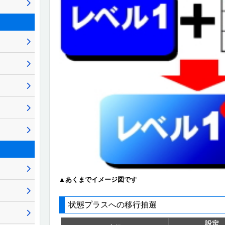
▲あくまでイメージ図です
状態プラスへの移行抽選
設定